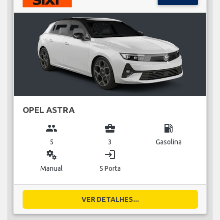
OPEL ASTRA
group
business_center
local_gas_station
5
3
Gasolina
miscellaneous_services
login
Manual
5 Porta
VER DETALHES...