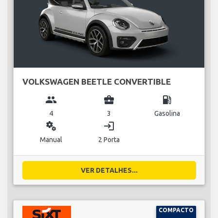
VOLKSWAGEN BEETLE CONVERTIBLE
group
business_center
local_gas_station
4
3
Gasolina
miscellaneous_services
login
Manual
2 Porta
VER DETALHES...
COMPACTO