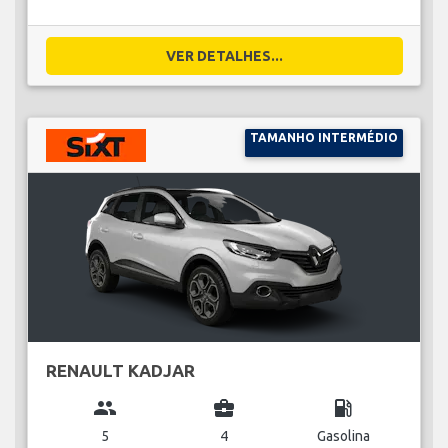
VER DETALHES...
TAMANHO INTERMÉDIO
RENAULT KADJAR
group
business_center
local_gas_station
5
4
Gasolina