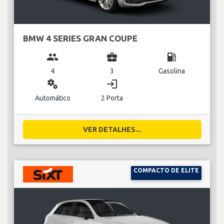
BMW 4 SERIES GRAN COUPE
group
business_center
local_gas_station
4
3
Gasolina
miscellaneous_services
login
Automático
2 Porta
VER DETALHES...
COMPACTO DE ELITE