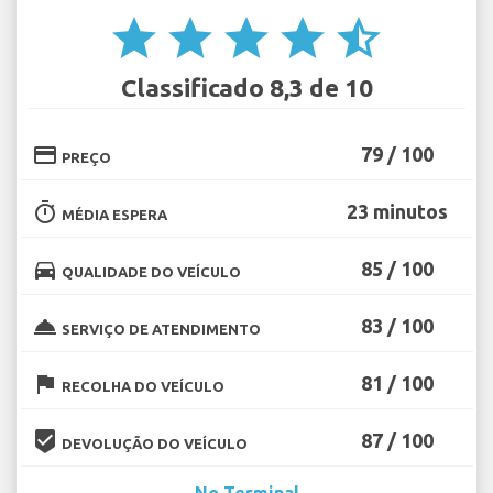
star
star
star
star
star_half
Classificado 8,3 de 10
credit_card
79 / 100
PREÇO
timer
23 minutos
MÉDIA ESPERA
directions_car
85 / 100
QUALIDADE DO VEÍCULO
room_service
83 / 100
SERVIÇO DE ATENDIMENTO
flag
81 / 100
RECOLHA DO VEÍCULO
beenhere
87 / 100
DEVOLUÇÃO DO VEÍCULO
No Terminal