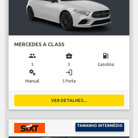
MERCEDES A CLASS
group
business_center
local_gas_station
5
3
Gasolina
miscellaneous_services
login
Manual
5 Porta
VER DETALHES...
TAMANHO INTERMÉDIO