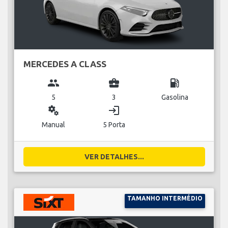
MERCEDES A CLASS
group
business_center
local_gas_station
5
3
Gasolina
miscellaneous_services
login
Manual
5 Porta
VER DETALHES...
TAMANHO INTERMÉDIO