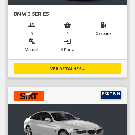
BMW 3 SERIES
group
business_center
local_gas_station
5
4
Gasolina
miscellaneous_services
login
Manual
4 Porta
VER DETALHES...
PREMIUM