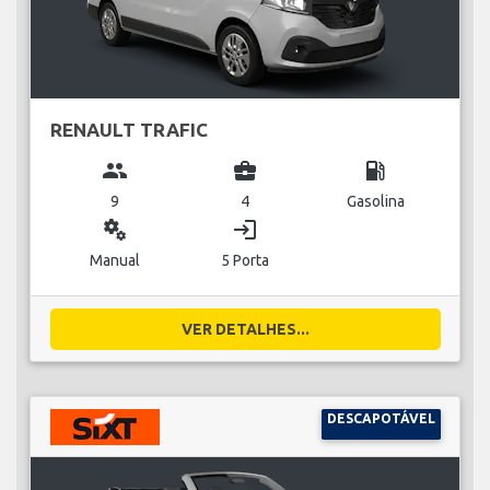
RENAULT TRAFIC
group
business_center
local_gas_station
9
4
Gasolina
miscellaneous_services
login
Manual
5 Porta
VER DETALHES...
DESCAPOTÁVEL