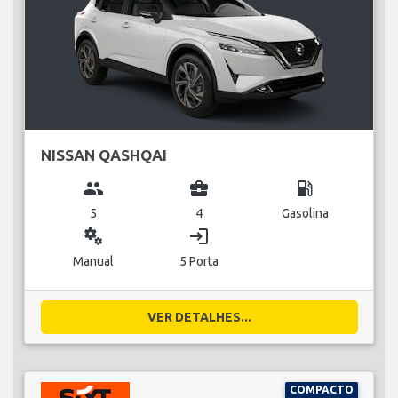
NISSAN QASHQAI
group
business_center
local_gas_station
5
4
Gasolina
miscellaneous_services
login
Manual
5 Porta
VER DETALHES...
COMPACTO