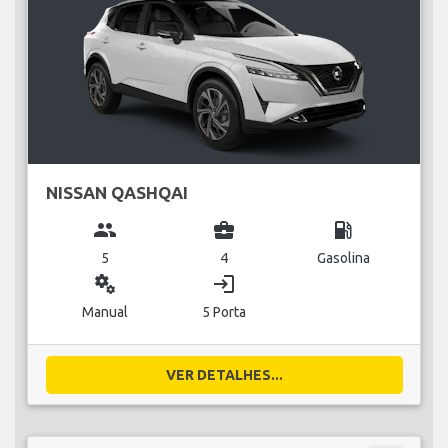
NISSAN QASHQAI
group
business_center
local_gas_station
5
4
Gasolina
miscellaneous_services
login
Manual
5 Porta
VER DETALHES...