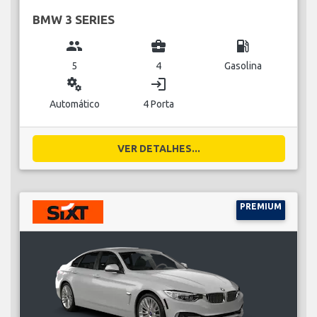
BMW 3 SERIES
group
business_center
local_gas_station
5
4
Gasolina
miscellaneous_services
login
Automático
4 Porta
VER DETALHES...
PREMIUM