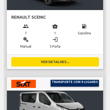
RENAULT SCENIC
group
business_center
local_gas_station
7
1
Gasolina
miscellaneous_services
login
Manual
5 Porta
VER DETALHES...
TRANSPORTE COM 9 LUGARES