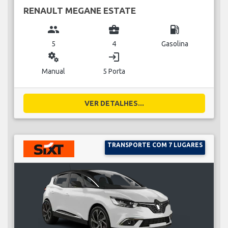
RENAULT MEGANE ESTATE
group
business_center
local_gas_station
5
4
Gasolina
miscellaneous_services
login
Manual
5 Porta
VER DETALHES...
TRANSPORTE COM 7 LUGARES