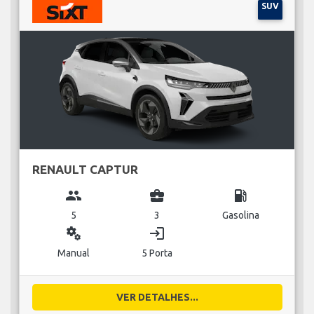
SUV
RENAULT CAPTUR
group
business_center
local_gas_station
5
3
Gasolina
miscellaneous_services
login
Manual
5 Porta
VER DETALHES...