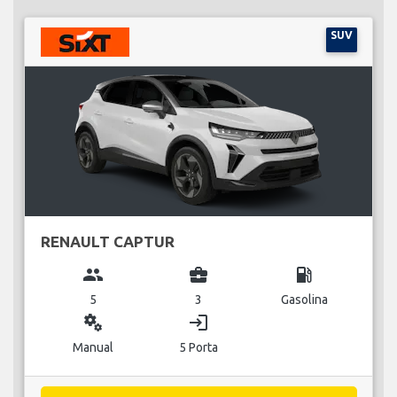
SUV
RENAULT CAPTUR
group
business_center
local_gas_station
5
3
Gasolina
miscellaneous_services
login
Manual
5 Porta