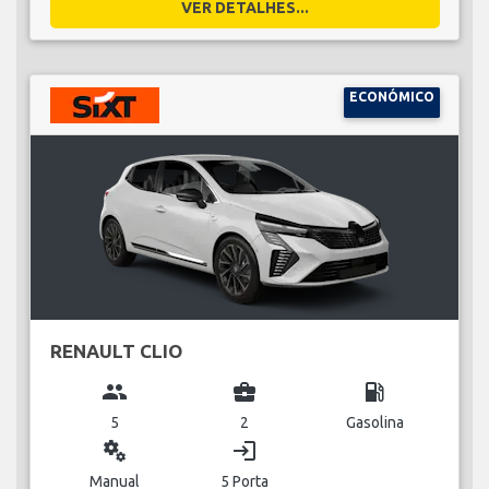
VER DETALHES...
ECONÓMICO
RENAULT CLIO
group
business_center
local_gas_station
5
2
Gasolina
miscellaneous_services
login
Manual
5 Porta