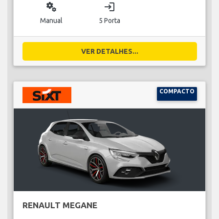
miscellaneous_services
login
Manual
5 Porta
VER DETALHES...
COMPACTO
RENAULT MEGANE