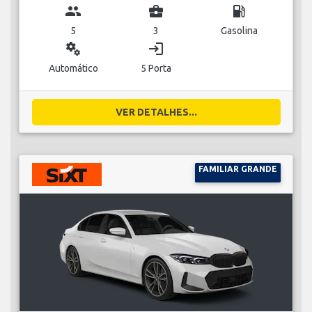
group
business_center
local_gas_station
5
3
Gasolina
miscellaneous_services
login
Automático
5 Porta
VER DETALHES...
FAMILIAR GRANDE