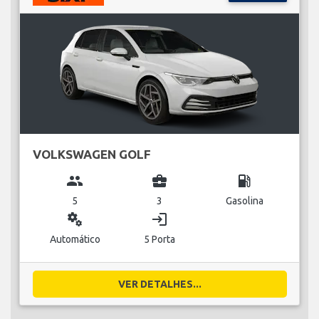
VOLKSWAGEN GOLF
group
business_center
local_gas_station
5
3
Gasolina
miscellaneous_services
login
Automático
5 Porta
VER DETALHES...