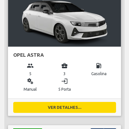
OPEL ASTRA
group
business_center
local_gas_station
5
3
Gasolina
miscellaneous_services
login
Manual
5 Porta
VER DETALHES...