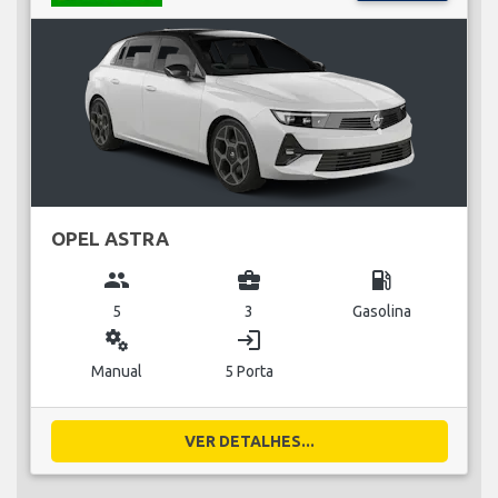
OPEL ASTRA
group
business_center
local_gas_station
5
3
Gasolina
miscellaneous_services
login
Manual
5 Porta
VER DETALHES...