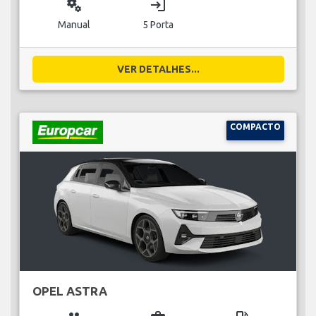
miscellaneous_services
login
Manual
5 Porta
VER DETALHES...
COMPACTO
OPEL ASTRA