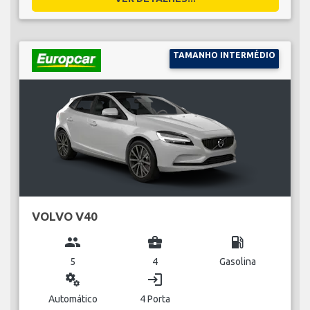
TAMANHO INTERMÉDIO
VOLVO V40
group
business_center
local_gas_station
5
4
Gasolina
miscellaneous_services
login
Automático
4 Porta