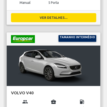
Manual
5 Porta
VER DETALHES...
TAMANHO INTERMÉDIO
VOLVO V40
group
business_center
local_gas_station