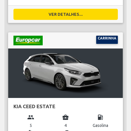
VER DETALHES...
CARRINHA
KIA CEED ESTATE
group
business_center
local_gas_station
5
4
Gasolina