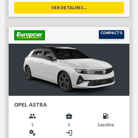
VER DETALHES...
COMPACTO
OPEL ASTRA
group
business_center
local_gas_station
5
3
Gasolina
miscellaneous_services
login