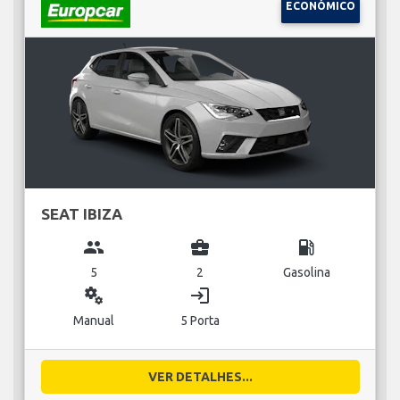
ECONÓMICO
SEAT IBIZA
group
business_center
local_gas_station
5
2
Gasolina
miscellaneous_services
login
Manual
5 Porta
VER DETALHES...