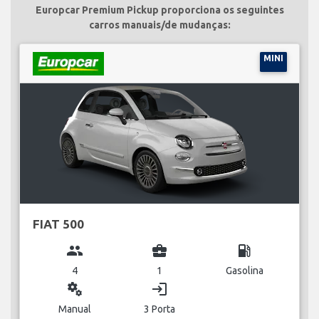
Europcar Premium Pickup proporciona os seguintes
carros manuais/de mudanças:
MINI
FIAT 500
group
business_center
local_gas_station
4
1
Gasolina
miscellaneous_services
login
Manual
3 Porta