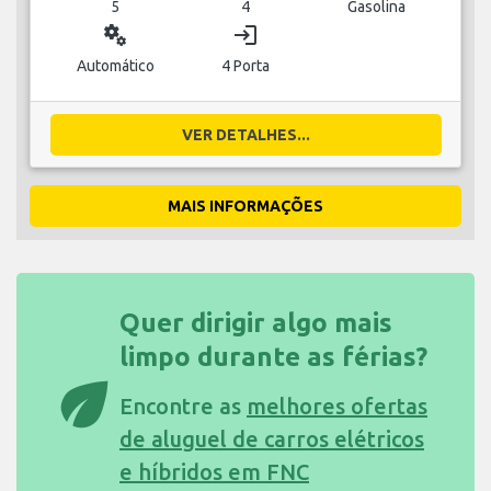
5
4
Gasolina
miscellaneous_services
login
Automático
4 Porta
VER DETALHES...
MAIS INFORMAÇÕES
Quer dirigir algo mais
limpo durante as férias?
eco
Encontre as
melhores ofertas
de aluguel de carros elétricos
e híbridos em FNC