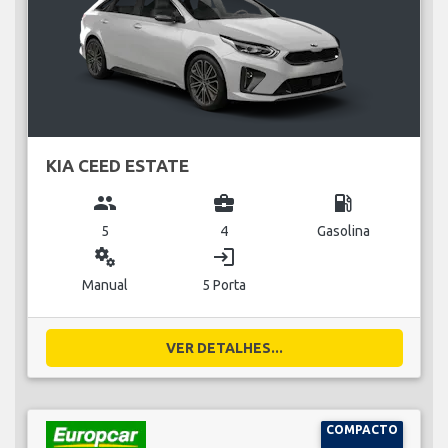
KIA CEED ESTATE
group
business_center
local_gas_station
5
4
Gasolina
miscellaneous_services
login
Manual
5 Porta
VER DETALHES...
COMPACTO