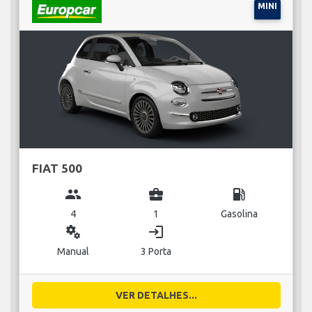
MINI
FIAT 500
group
business_center
local_gas_station
4
1
Gasolina
miscellaneous_services
login
Manual
3 Porta
VER DETALHES...