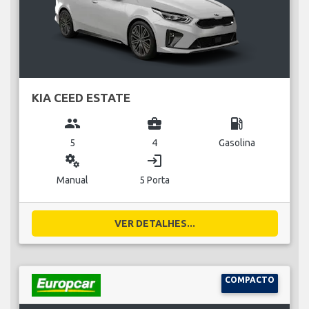
KIA CEED ESTATE
group
business_center
local_gas_station
5
4
Gasolina
miscellaneous_services
login
Manual
5 Porta
VER DETALHES...
COMPACTO