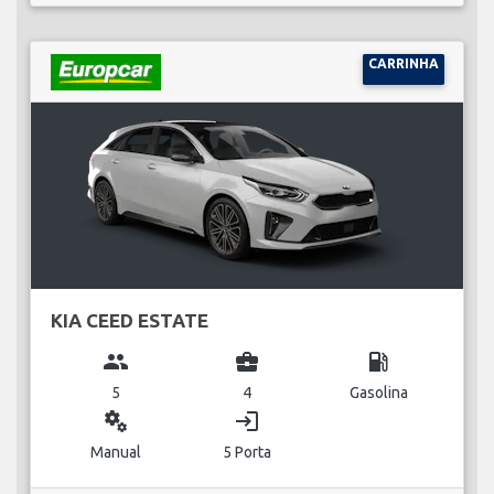
CARRINHA
KIA CEED ESTATE
group
business_center
local_gas_station
5
4
Gasolina
miscellaneous_services
login
Manual
5 Porta