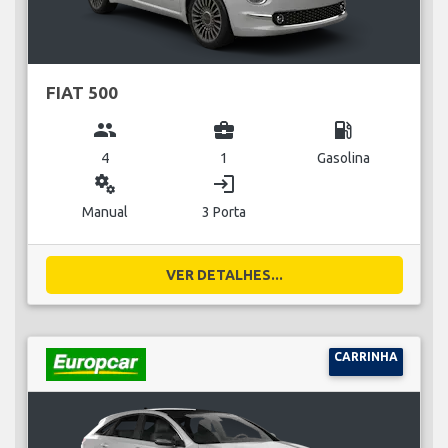
FIAT 500
group
business_center
local_gas_station
4
1
Gasolina
miscellaneous_services
login
Manual
3 Porta
VER DETALHES...
CARRINHA