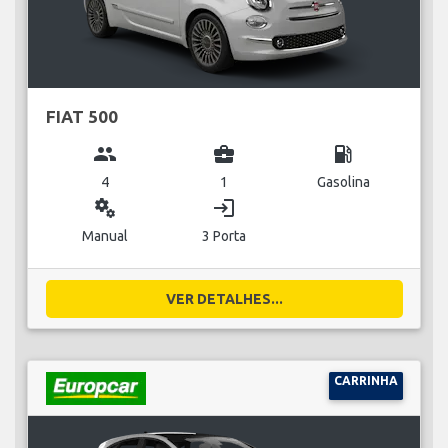
FIAT 500
group
business_center
local_gas_station
4
1
Gasolina
miscellaneous_services
login
Manual
3 Porta
VER DETALHES...
CARRINHA