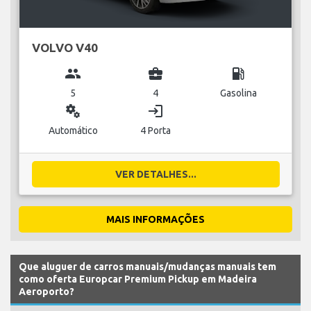
VOLVO V40
group
business_center
local_gas_station
5
4
Gasolina
miscellaneous_services
login
Automático
4 Porta
VER DETALHES...
MAIS INFORMAÇÕES
Que aluguer de carros manuais/mudanças manuais tem
como oferta Europcar Premium Pickup em Madeira
Aeroporto?