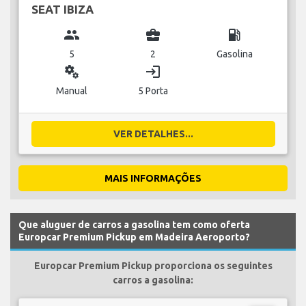
SEAT IBIZA
group
business_center
local_gas_station
5
2
Gasolina
miscellaneous_services
login
Manual
5 Porta
VER DETALHES...
MAIS INFORMAÇÕES
Que aluguer de carros a gasolina tem como oferta
Europcar Premium Pickup em Madeira Aeroporto?
Europcar Premium Pickup proporciona os seguintes
carros a gasolina: