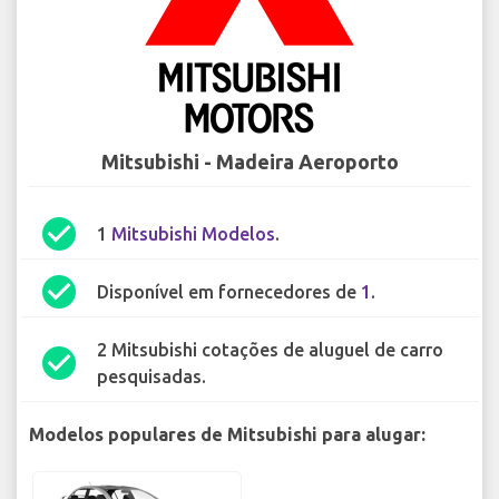
Mitsubishi - Madeira Aeroporto
check_circle
1
Mitsubishi Modelos
.
check_circle
Disponível em fornecedores de
1
.
2 Mitsubishi cotações de aluguel de carro
check_circle
pesquisadas.
Modelos populares de Mitsubishi para alugar: