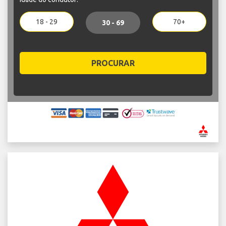
18 - 29
70+
30 - 69
PROCURAR