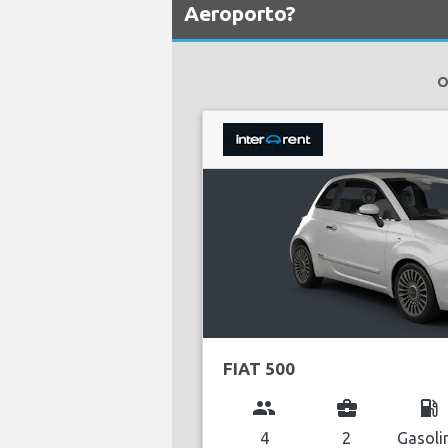
Aeroporto?
O
FIAT 500
group
business_center
local_gas_station
4
2
Gasoli