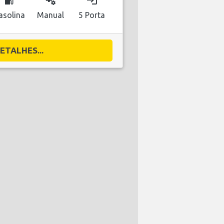
local_gas_station
miscellaneous_services
login
asolina
Manual
5 Porta
ETALHES...