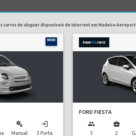
s carros de aluguer disponíveis de Interrent em Madeira Aeroport
MINI
FORD FIESTA
miscellaneous_services
login
group
business_center
na
Manual
3 Porta
5
2
G