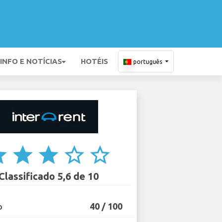
INFO E NOTÍCIAS
HOTÉIS
português
ar
star
star
star_border
star_border
Classificado 5,6 de 10
40 / 100
O