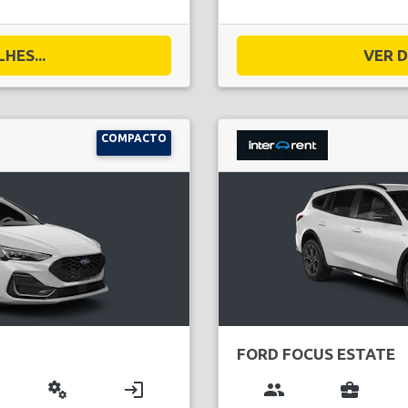
HES...
VER D
COMPACTO
FORD FOCUS ESTATE
miscellaneous_services
login
group
business_center