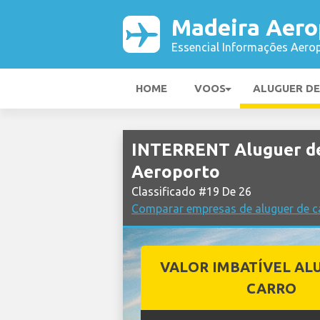
Madeira Aero
Essencial Informações Aerop
HOME
VOOS
ALUGUER D
INTERRENT Aluguer de
Aeroporto
Classificado #19 De 26
Comparar empresas de aluguer de c
VALOR IMBATÍVEL AL
CARRO