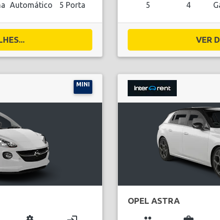
na
Automático
5 Porta
5
4
G
HES...
VER D
MINI
OPEL ASTRA