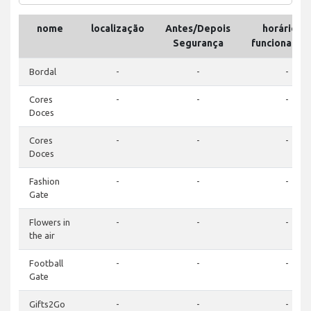
nome
localização
Antes/Depois
horário d
Segurança
funcioname
Bordal
-
-
-
Cores
-
-
-
Doces
Cores
-
-
-
Doces
Fashion
-
-
-
Gate
Flowers in
-
-
-
the air
Football
-
-
-
Gate
Gifts2Go
-
-
-