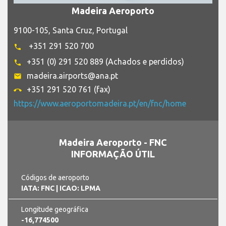
Madeira Aeroporto
9100-105, Santa Cruz, Portugal
+351 291 520 700​
phone
+351 (0) 291 520 889 (Achados e perdidos)
phone
madeira.airports@ana.pt
email
+351 291 520 761 (fax)
call_end
https://www.aeroportomadeira.pt/en/fnc/home
Madeira Aeroporto - FNC
INFORMAÇÃO ÚTIL
Códigos de aeroporto
IATA: FNC
| ICAO: LPMA
Longitude geográfica
-16,774500