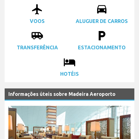
airplanemode_active
drive_eta
VOOS
ALUGUER DE CARROS
airport_shuttle
local_parking
TRANSFERÊNCIA
ESTACIONAMENTO
local_hotel
HOTÉIS
Informações úteis sobre Madeira Aeroporto