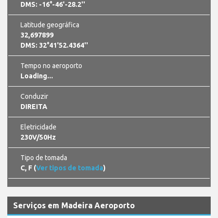
DMS: -16°-46'-28.2''
Latitude geográfica
32,697899
DMS: 32°41'52.4364''
Tempo no aeroporto
Loading...
Conduzir
DIREITA
Eletricidade
230V/50Hz
Tipo de tomada
C, F (
Ver tipos de tomada
)
Serviços em Madeira Aeroporto