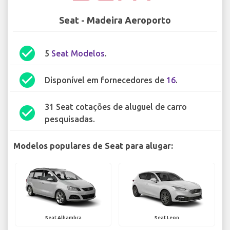
Seat - Madeira Aeroporto
check_circle
5
Seat Modelos
.
check_circle
Disponível em fornecedores de
16
.
31 Seat cotações de aluguel de carro
check_circle
pesquisadas.
Modelos populares de Seat para alugar:
Seat Alhambra
Seat Leon