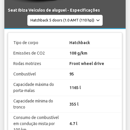
Seat Ibiza Veículos de aluguel - Especificações
Tipo de corpo
Hatchback
Emissões de CO2
108 g/km
Rodas motrizes
Front wheel drive
Combustível
95
Capacidade máxima do
1165 l
porta-malas
Capacidade mínima do
355 l
tronco
Consumo de combustível
em condução mista por
4.7 l
100 km