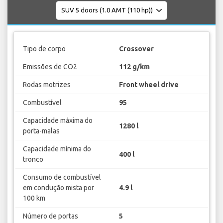
Tipo de corpo
Crossover
Emissões de CO2
112 g/km
Rodas motrizes
Front wheel drive
Combustível
95
Capacidade máxima do
1280 l
porta-malas
Capacidade mínima do
400 l
tronco
Consumo de combustível
em condução mista por
4.9 l
100 km
Número de portas
5