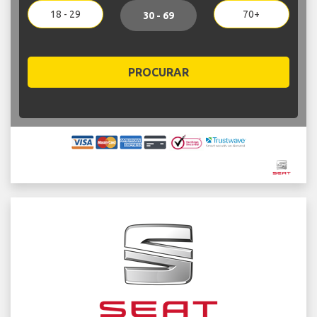
18 - 29
70+
30 - 69
PROCURAR