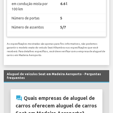
em condução mista por
6.6 l
100 km
Número de portas
5
Número de assentos
5/7
As especificações mostradas são apenas para fins informativos, não podemos
garantir o modelo exato do veículo Seat Alhambra e as especificações que você
receberá. Para detalhes específicos, você deve verificar com a empresa de aluguel de
carros em Madeira Aeroporto.
Aluguel de veículos Seat em Madeira Aeroporto - Perguntas
frequentes
question_answer
Quais empresas de aluguel de
carros oferecem aluguel de carros