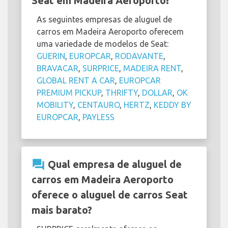
Seat em Madeira Aeroporto?
As seguintes empresas de aluguel de
carros em Madeira Aeroporto oferecem
uma variedade de modelos de Seat:
GUERIN
,
EUROPCAR
,
RODAVANTE
,
BRAVACAR
,
SURPRICE
,
MADEIRA RENT
,
GLOBAL RENT A CAR
,
EUROPCAR
PREMIUM PICKUP
,
THRIFTY
,
DOLLAR
,
OK
MOBILITY
,
CENTAURO
,
HERTZ
,
KEDDY BY
EUROPCAR
,
PAYLESS
question_answer
Qual empresa de aluguel de
carros em Madeira Aeroporto
oferece o aluguel de carros Seat
mais barato?