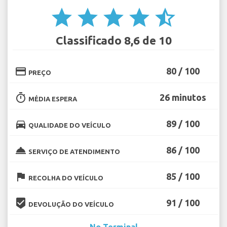
star
star
star
star
star_half
Classificado 8,6 de 10
credit_card
80 / 100
PREÇO
timer
26 minutos
MÉDIA ESPERA
directions_car
89 / 100
QUALIDADE DO VEÍCULO
room_service
86 / 100
SERVIÇO DE ATENDIMENTO
flag
85 / 100
RECOLHA DO VEÍCULO
beenhere
91 / 100
DEVOLUÇÃO DO VEÍCULO
No Terminal