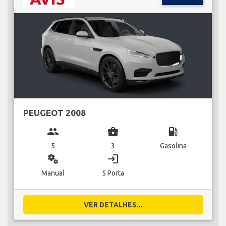
PEUGEOT 2008
group
business_center
local_gas_station
5
3
Gasolina
miscellaneous_services
login
Manual
5 Porta
VER DETALHES...