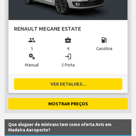
RENAULT MEGANE ESTATE
group
business_center
local_gas_station
5
4
Gasolina
miscellaneous_services
login
Manual
5 Porta
VER DETALHES...
MOSTRAR PREÇOS
Que aluguer de minivans tem como oferta Avis em
Madeira Aeroporto?