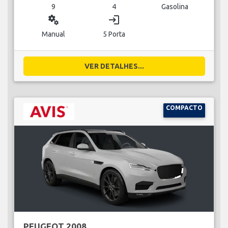
9
4
Gasolina
miscellaneous_services
login
Manual
5 Porta
VER DETALHES...
COMPACTO
PEUGEOT 2008