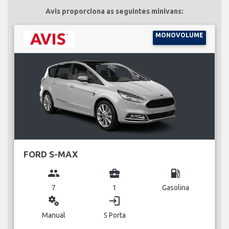
Avis proporciona as seguintes minivans:
MONOVOLUME
FORD S-MAX
group
business_center
local_gas_station
7
1
Gasolina
miscellaneous_services
login
Manual
5 Porta