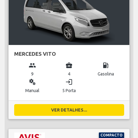
MERCEDES VITO
group
business_center
local_gas_station
9
4
Gasolina
miscellaneous_services
login
Manual
5 Porta
VER DETALHES...
COMPACTO