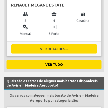
RENAULT MEGANE ESTATE
group
business_center
local_gas_station
5
4
Gasolina
miscellaneous_services
login
Manual
5 Porta
VER DETALHES...
VER TUDO
Quais são os carros de aluguer mais baratos disponíveis
de Avis em Madeira Aeroporto?
Os carros com aluguer mais barato de Avis em Madeira
Aeroporto por categoria são: