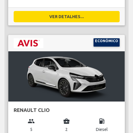
VER DETALHES...
ECONÓMICO
RENAULT CLIO
group
business_center
local_gas_station
5
2
Diesel