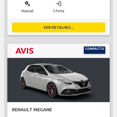
miscellaneous_services
login
Manual
5 Porta
VER DETALHES...
COMPACTO
RENAULT MEGANE