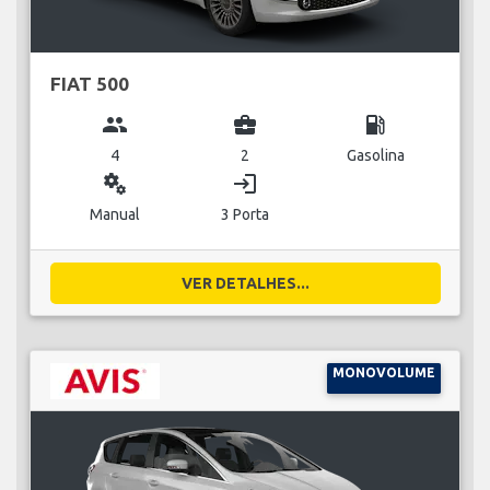
FIAT 500
group
business_center
local_gas_station
4
2
Gasolina
miscellaneous_services
login
Manual
3 Porta
VER DETALHES...
MONOVOLUME