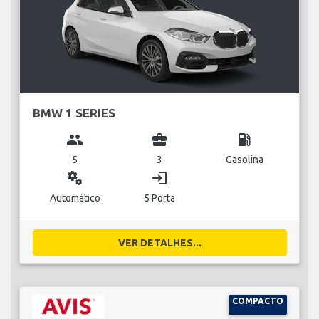
BMW 1 SERIES
group
business_center
local_gas_station
5
3
Gasolina
miscellaneous_services
login
Automático
5 Porta
VER DETALHES...
COMPACTO