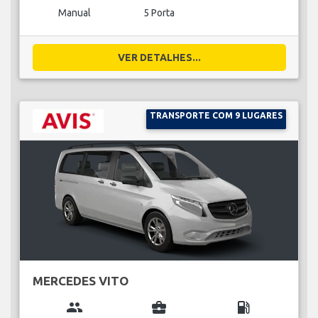
Manual
5 Porta
VER DETALHES...
TRANSPORTE COM 9 LUGARES
MERCEDES VITO
group
business_center
local_gas_station