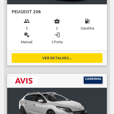
PEUGEOT 208
group
business_center
local_gas_station
5
2
Gasolina
miscellaneous_services
login
Manual
5 Porta
VER DETALHES...
CARRINHA