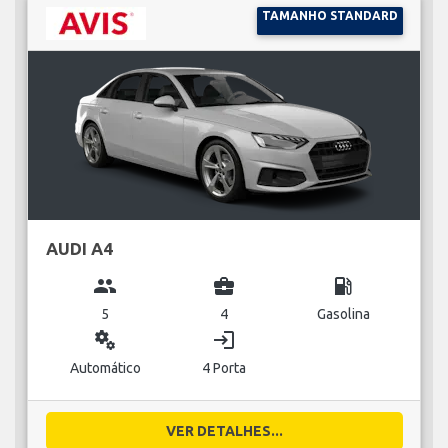
TAMANHO STANDARD
AUDI A4
group
business_center
local_gas_station
5
4
Gasolina
miscellaneous_services
login
Automático
4 Porta
VER DETALHES...