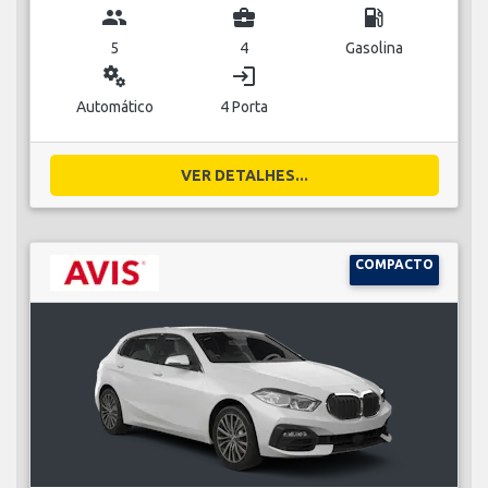
group
business_center
local_gas_station
5
4
Gasolina
miscellaneous_services
login
Automático
4 Porta
VER DETALHES...
COMPACTO