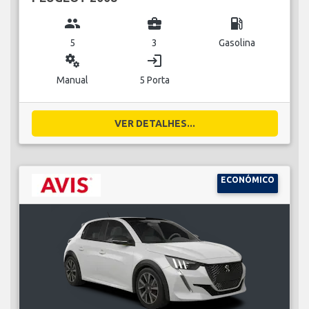
group
business_center
local_gas_station
5
3
Gasolina
miscellaneous_services
login
Manual
5 Porta
VER DETALHES...
ECONÓMICO