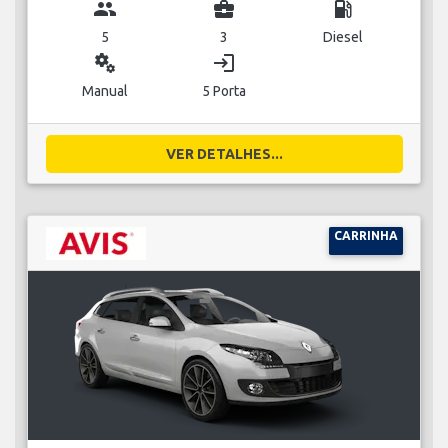
group
business_center
local_gas_station
5
3
Diesel
miscellaneous_services
login
Manual
5 Porta
VER DETALHES...
CARRINHA