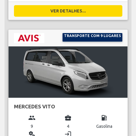
VER DETALHES...
TRANSPORTE COM 9 LUGARES
MERCEDES VITO
group
business_center
local_gas_station
9
4
Gasolina
miscellaneous_services
login