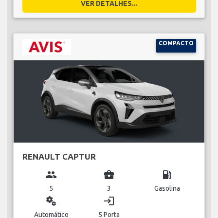
VER DETALHES...
COMPACTO
RENAULT CAPTUR
group
business_center
local_gas_station
5
3
Gasolina
miscellaneous_services
login
Automático
5 Porta