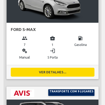
FORD S-MAX
group
business_center
local_gas_station
7
1
Gasolina
miscellaneous_services
login
Manual
5 Porta
VER DETALHES...
TRANSPORTE COM 9 LUGARES