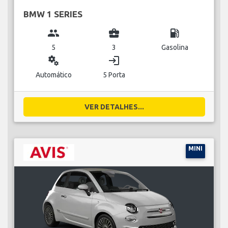
BMW 1 SERIES
group
business_center
local_gas_station
5
3
Gasolina
miscellaneous_services
login
Automático
5 Porta
VER DETALHES...
MINI