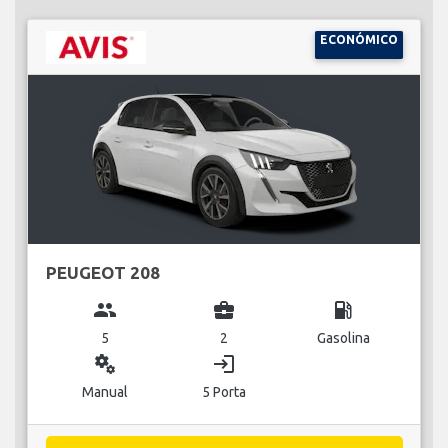
ECONÓMICO
PEUGEOT 208
group
business_center
local_gas_station
5
2
Gasolina
miscellaneous_services
login
Manual
5 Porta