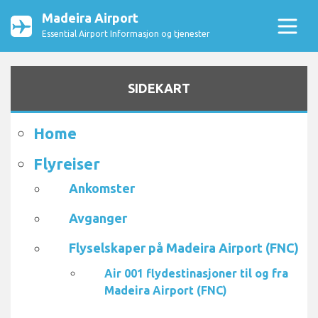
Madeira Airport
Essential Airport Informasjon og tjenester
SIDEKART
Home
Flyreiser
Ankomster
Avganger
Flyselskaper på Madeira Airport (FNC)
Air 001 flydestinasjoner til og fra
Madeira Airport (FNC)