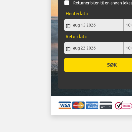
Returner bilen til en annen loka
Hentedato
Returdato
SØK