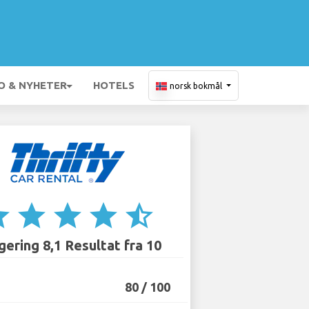
O & NYHETER
HOTELS
norsk bokmål
ar
star
star
star
star_half
ering 8,1 Resultat fra 10
80 / 100