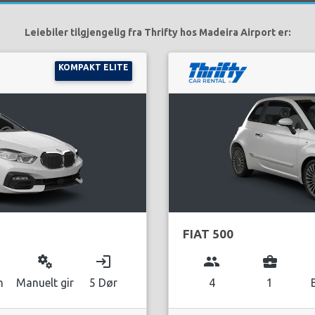
Leiebiler tilgjengelig fra Thrifty hos Madeira Airport er:
KOMPAKT ELITE
FIAT 500
miscellaneous_services
login
group
business_center
n
Manuelt gir
5 Dør
4
1