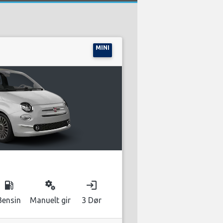
MINI
local_gas_station
miscellaneous_services
login
Bensin
Manuelt gir
3 Dør