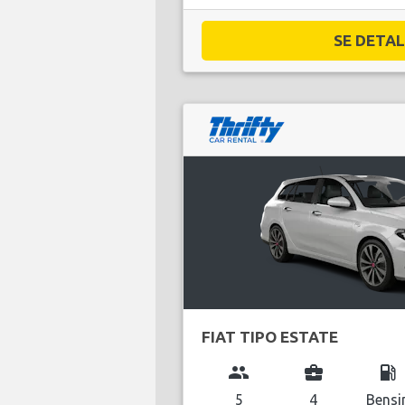
SE DETALJ
FIAT TIPO ESTATE
group
business_center
local_gas_station
5
4
Bensi