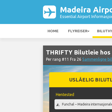
Madeira Airp
Essential Airport Informasjo
HOME
FLYREISER
BILUTH
THRIFTY Bilutleie hos
Per rang #11 Fra 26
Sammenligne bil
USLÅELIG BILUT
Hentested