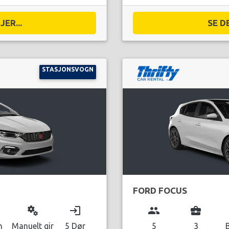
ER...
SE D
STASJONSVOGN
FORD FOCUS
miscellaneous_services
login
group
business_center
n
Manuelt gir
5 Dør
5
3