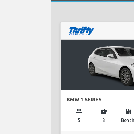
BMW 1 SERIES
group
business_center
local_gas_station
5
3
Bensi