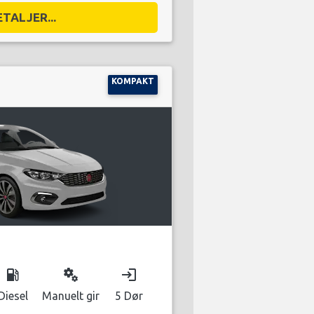
ETALJER...
KOMPAKT
local_gas_station
miscellaneous_services
login
Diesel
Manuelt gir
5 Dør