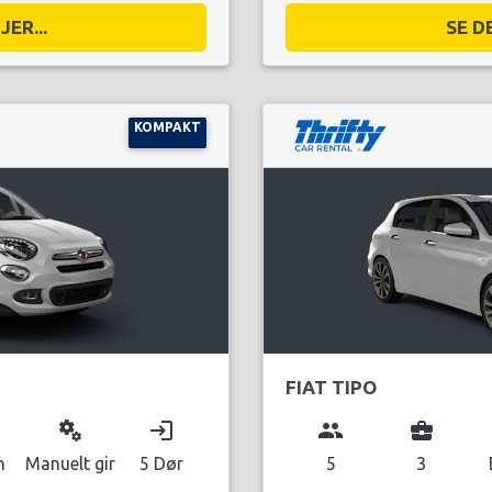
ER...
SE D
KOMPAKT
FIAT TIPO
miscellaneous_services
login
group
business_center
n
Manuelt gir
5 Dør
5
3