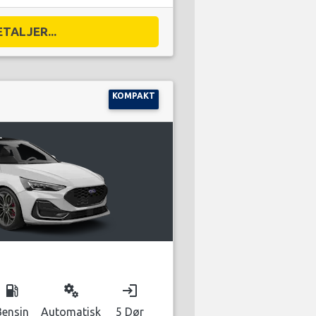
ETALJER...
KOMPAKT
local_gas_station
miscellaneous_services
login
Bensin
Automatisk
5 Dør