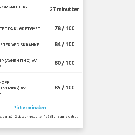
NOMSNITTLIG
27 minutter
78 / 100
TET PÅ KJØRETØYET
84 / 100
STER VED SKRANKE
UP (AVHENTING) AV
80 / 100
Y
-OFF
85 / 100
LEVERING) AV
Y
På terminalen
basert på 12 siste anmeldelser fra 964 alle anmeldelser.