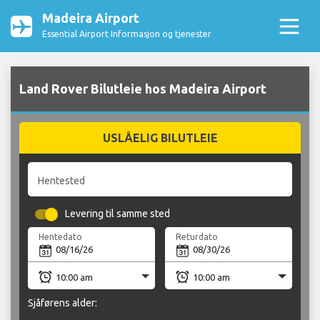
Madeira Airport
Essential Airport Informasjon og tjenester
Land Rover Bilutleie hos Madeira Airport
USLÅELIG BILUTLEIE
Hentested
Levering til samme sted
Hentedato
Returdato
Sjåførens alder: