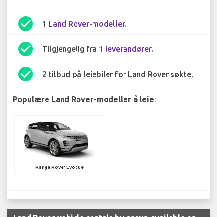
check_circle
1
Land Rover-modeller
.
check_circle
Tilgjengelig fra
1 leverandører
.
check_circle
2 tilbud på leiebiler for Land Rover søkte.
Populære Land Rover-modeller å leie:
Range Rover Evoque