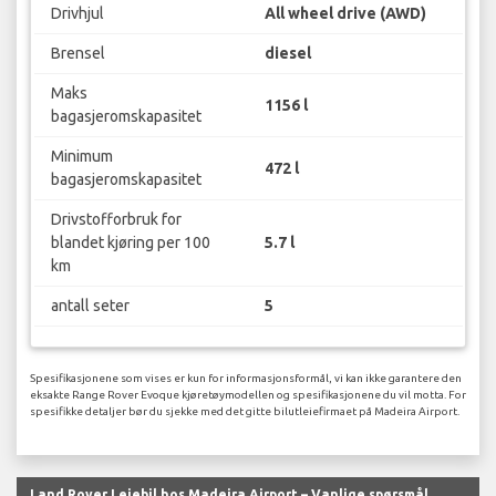
Drivhjul
All wheel drive (AWD)
Brensel
diesel
Maks
1156 l
bagasjeromskapasitet
Minimum
472 l
bagasjeromskapasitet
Drivstofforbruk for
blandet kjøring per 100
5.7 l
km
antall seter
5
Spesifikasjonene som vises er kun for informasjonsformål, vi kan ikke garantere den
eksakte Range Rover Evoque kjøretøymodellen og spesifikasjonene du vil motta. For
spesifikke detaljer bør du sjekke med det gitte bilutleiefirmaet på Madeira Airport.
Land Rover Leiebil hos Madeira Airport – Vanlige spørsmål