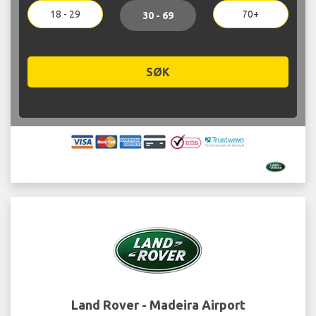
18 - 29
70+
30 - 69
SØK
Land Rover - Madeira Airport