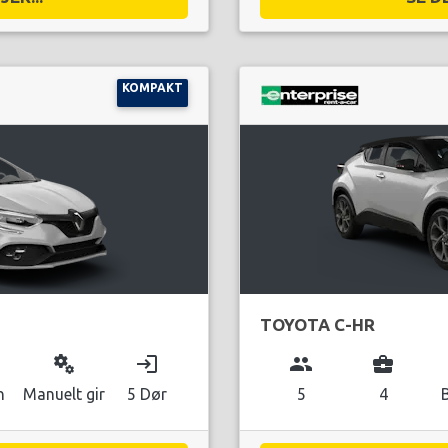
KOMPAKT
TOYOTA C-HR
miscellaneous_services
login
group
business_center
n
Manuelt gir
5 Dør
5
4