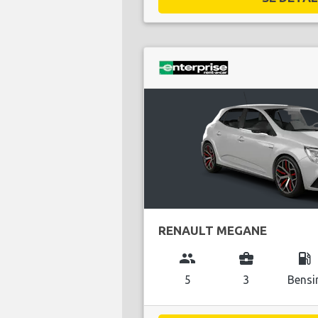
RENAULT MEGANE
group
business_center
local_gas_station
5
3
Bensi