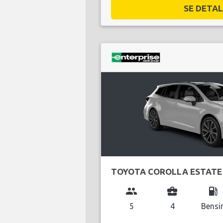
SE DETALJ
TOYOTA COROLLA ESTATE
group
business_center
local_gas_station
5
4
Bensi