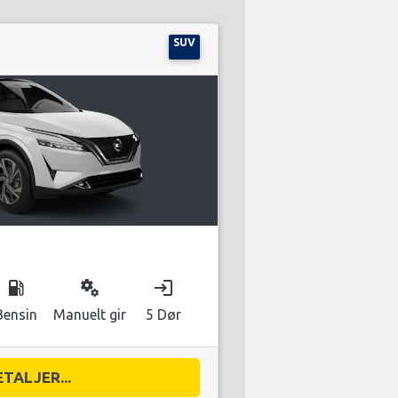
SUV
local_gas_station
miscellaneous_services
login
Bensin
Manuelt gir
5 Dør
ETALJER...