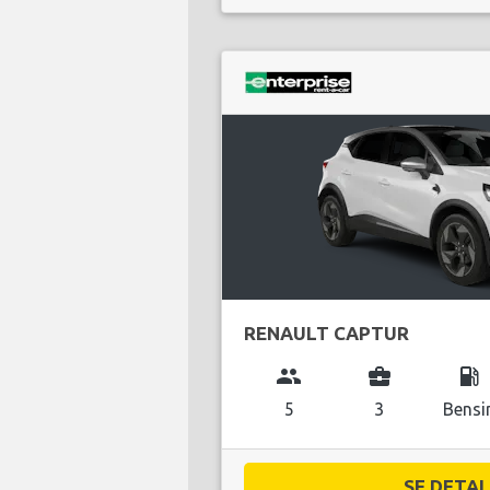
RENAULT CAPTUR
group
business_center
local_gas_station
5
3
Bensi
SE DETALJ