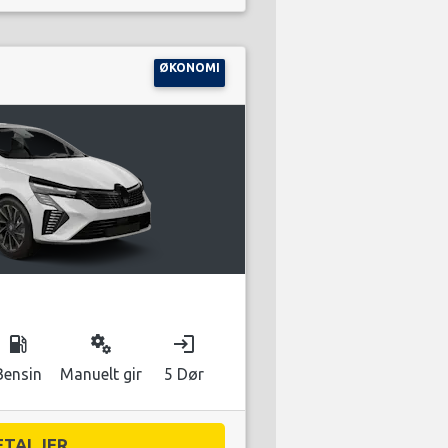
ØKONOMI
local_gas_station
miscellaneous_services
login
Bensin
Manuelt gir
5 Dør
ETALJER...