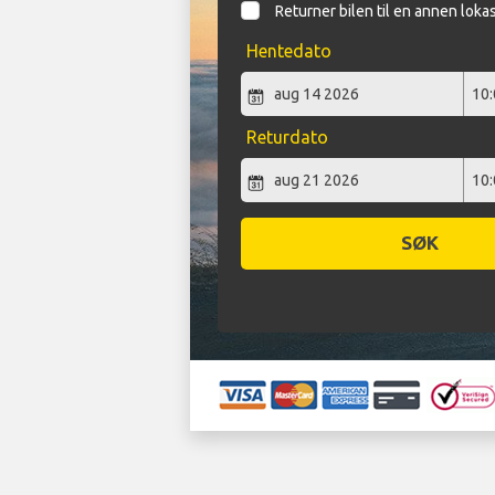
Returner bilen til en annen loka
Hentedato
Returdato
SØK