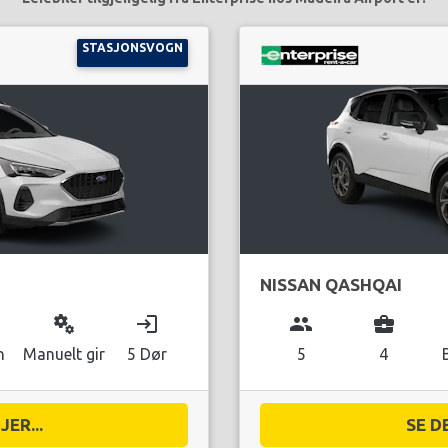
STASJONSVOGN
NISSAN QASHQAI
miscellaneous_services
login
group
business_center
n
Manuelt gir
5 Dør
5
4
ER...
SE D