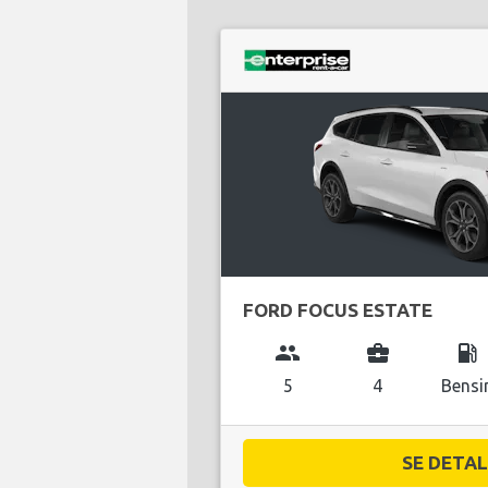
FORD FOCUS ESTATE
group
business_center
local_gas_station
5
4
Bensi
SE DETALJ