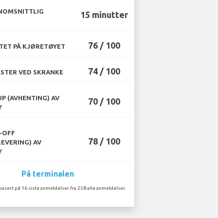
NOMSNITTLIG
15 minutter
76 / 100
TET PÅ KJØRETØYET
74 / 100
STER VED SKRANKE
UP (AVHENTING) AV
70 / 100
Y
-OFF
78 / 100
LEVERING) AV
Y
På terminalen
basert på 16 siste anmeldelser fra 258 alle anmeldelser.