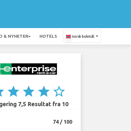
O & NYHETER
HOTELS
norsk bokmål
ar
star
star
star
star_border
ering 7,5 Resultat fra 10
74 / 100