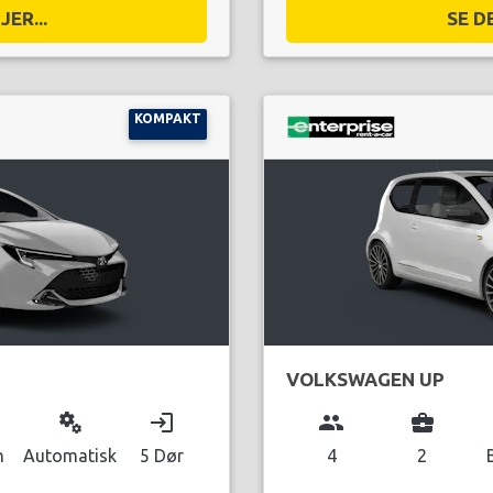
ER...
SE D
KOMPAKT
VOLKSWAGEN UP
miscellaneous_services
login
group
business_center
n
Automatisk
5 Dør
4
2