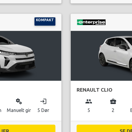
KOMPAKT
RENAULT CLIO
miscellaneous_services
login
group
business_center
n
Manuelt gir
5 Dør
5
2
ER...
SE D