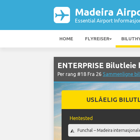
Madeira Airp
Essential Airport Informasjo
HOME
FLYREISER
BILUTH
ENTERPRISE Bilutleie 
Per rang #18 Fra 26
Sammenligne bil
USLÅELIG BILUT
Hentested