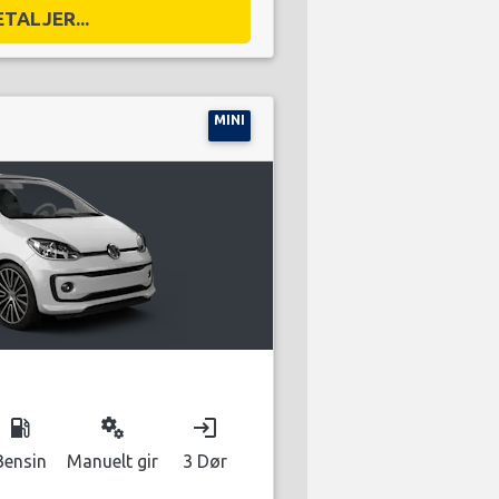
ETALJER...
MINI
local_gas_station
miscellaneous_services
login
Bensin
Manuelt gir
3 Dør