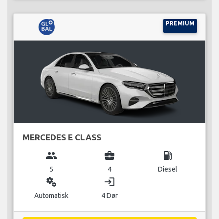
PREMIUM
MERCEDES E CLASS
group
business_center
local_gas_station
5
4
Diesel
miscellaneous_services
login
Automatisk
4 Dør