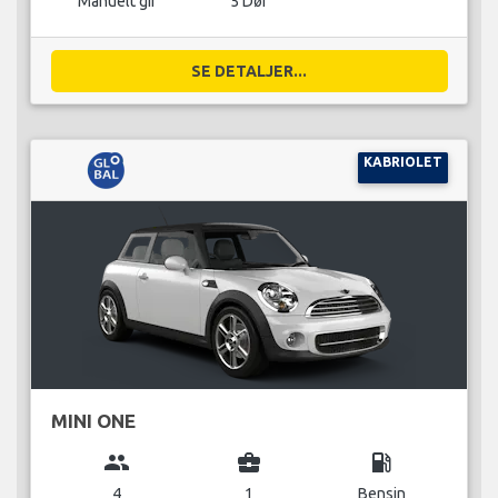
Manuelt gir
5 Dør
SE DETALJER...
KABRIOLET
MINI ONE
group
business_center
local_gas_station
4
1
Bensin