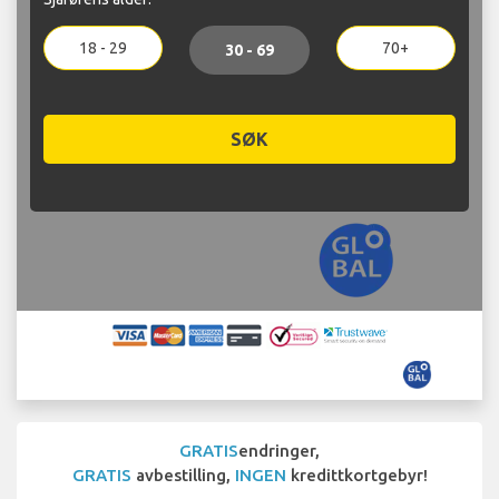
18 - 29
70+
30 - 69
SØK
GRATIS
endringer,
GRATIS
avbestilling,
INGEN
kredittkortgebyr!