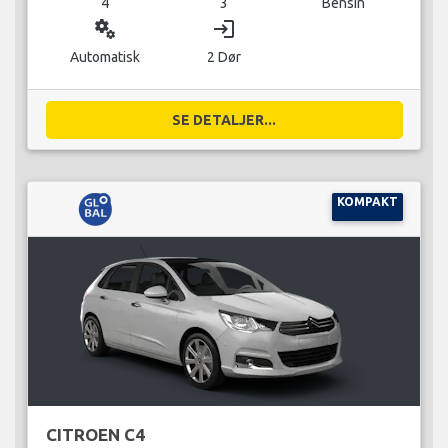
4
3
Bensin
miscellaneous_services
login
Automatisk
2 Dør
SE DETALJER...
KOMPAKT
CITROEN C4