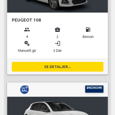
PEUGEOT 108
group
business_center
local_gas_station
4
2
Bensin
miscellaneous_services
login
Manuelt gir
5 Dør
SE DETALJER...
ØKONOMI