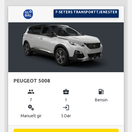
7-SETERS TRANSPORTTJENESTER
PEUGEOT 5008
group
business_center
local_gas_station
7
1
Bensin
miscellaneous_services
login
Manuelt gir
5 Dør