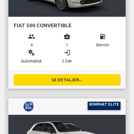
FIAT 500 CONVERTIBLE
group
business_center
local_gas_station
4
1
Bensin
miscellaneous_services
login
Automatisk
2 Dør
SE DETALJER...
KOMPAKT ELITE