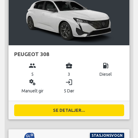
PEUGEOT 308
group
business_center
local_gas_station
5
3
Diesel
miscellaneous_services
login
Manuelt gir
5 Dør
SE DETALJER...
STASJONSVOGN