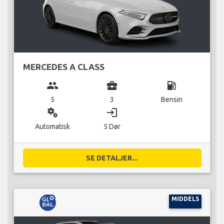
MERCEDES A CLASS
group
business_center
local_gas_station
5
3
Bensin
miscellaneous_services
login
Automatisk
5 Dør
SE DETALJER...
MIDDELS