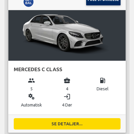
MERCEDES C CLASS
group
business_center
local_gas_station
5
4
Diesel
miscellaneous_services
login
Automatisk
4 Dør
SE DETALJER...