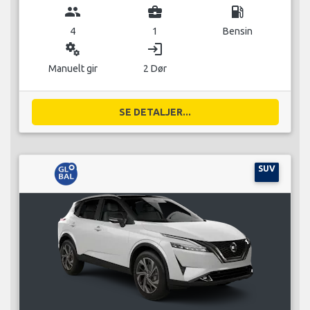
group
business_center
local_gas_station
4
1
Bensin
miscellaneous_services
login
Manuelt gir
2 Dør
SE DETALJER...
SUV