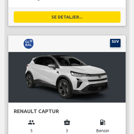
SE DETALJER...
SUV
RENAULT CAPTUR
group
business_center
local_gas_station
5
3
Bensin