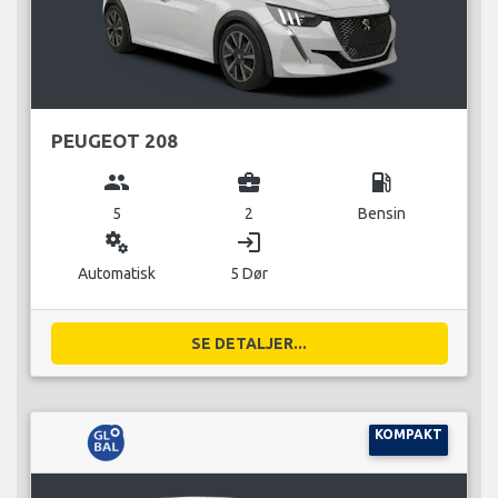
PEUGEOT 208
group
business_center
local_gas_station
5
2
Bensin
miscellaneous_services
login
Automatisk
5 Dør
SE DETALJER...
KOMPAKT