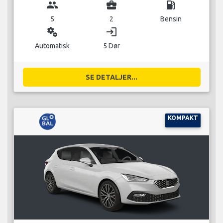
group
business_center
local_gas_station
5
2
Bensin
miscellaneous_services
login
Automatisk
5 Dør
SE DETALJER...
KOMPAKT