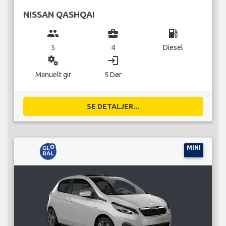
NISSAN QASHQAI
group
business_center
local_gas_station
5
4
Diesel
miscellaneous_services
login
Manuelt gir
5 Dør
SE DETALJER...
MINI