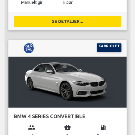
Manuelt gir
5 Dør
SE DETALJER...
KABRIOLET
BMW 4 SERIES CONVERTIBLE
group
business_center
local_gas_station