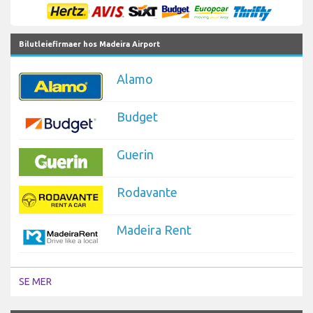
Bilutleiefirmaer hos Madeira Airport
Alamo
Budget
Guerin
Rodavante
Madeira Rent
SE MER