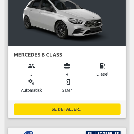
MERCEDES B CLASS
group
business_center
local_gas_station
5
4
Diesel
miscellaneous_services
login
Automatisk
5 Dør
SE DETALJER...
FULL STØRRELSE