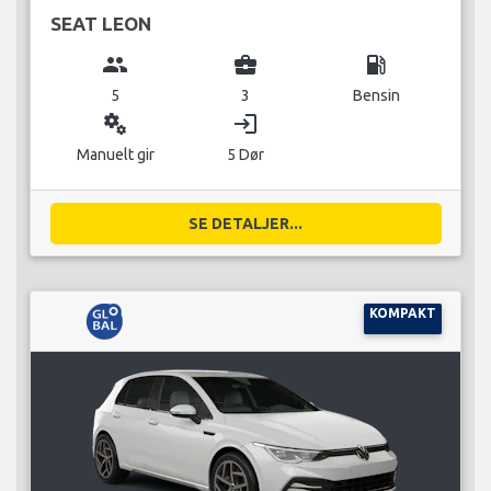
SEAT LEON
group
business_center
local_gas_station
5
3
Bensin
miscellaneous_services
login
Manuelt gir
5 Dør
SE DETALJER...
KOMPAKT