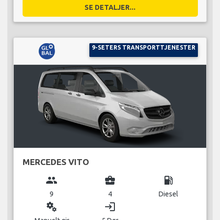
SE DETALJER...
9-SETERS TRANSPORTTJENESTER
MERCEDES VITO
group
business_center
local_gas_station
9
4
Diesel
miscellaneous_services
login