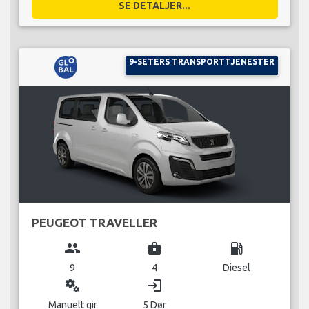
SE DETALJER...
9-SETERS TRANSPORTTJENESTER
PEUGEOT TRAVELLER
group
business_center
local_gas_station
9
4
Diesel
miscellaneous_services
login
Manuelt gir
5 Dør