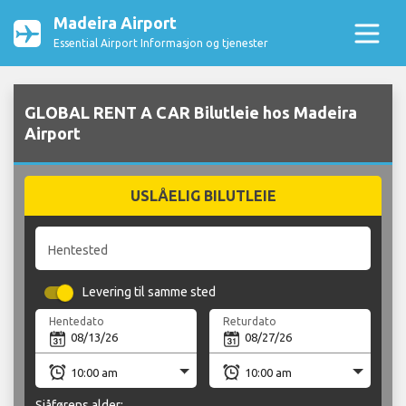
Madeira Airport
Essential Airport Informasjon og tjenester
GLOBAL RENT A CAR Bilutleie hos Madeira
Airport
USLÅELIG BILUTLEIE
Hentested
Levering til samme sted
Hentedato
Returdato
Sjåførens alder: