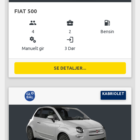
FIAT 500
group
business_center
local_gas_station
4
2
Bensin
miscellaneous_services
login
Manuelt gir
3 Dør
SE DETALJER...
KABRIOLET