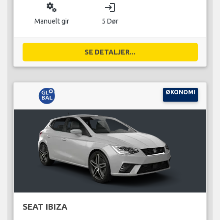
miscellaneous_services
login
Manuelt gir
5 Dør
SE DETALJER...
ØKONOMI
SEAT IBIZA