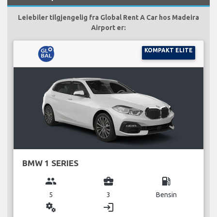
Leiebiler tilgjengelig fra Global Rent A Car hos Madeira
Airport er:
KOMPAKT ELITE
BMW 1 SERIES
group
business_center
local_gas_station
5
3
Bensin
miscellaneous_services
login