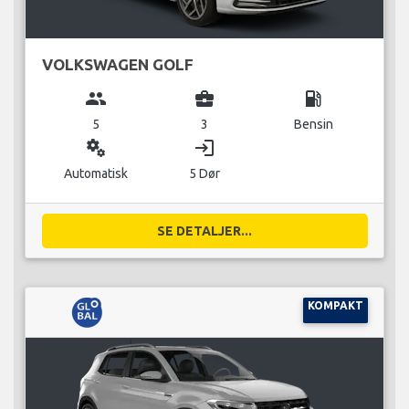
VOLKSWAGEN GOLF
group
business_center
local_gas_station
5
3
Bensin
miscellaneous_services
login
Automatisk
5 Dør
SE DETALJER...
KOMPAKT