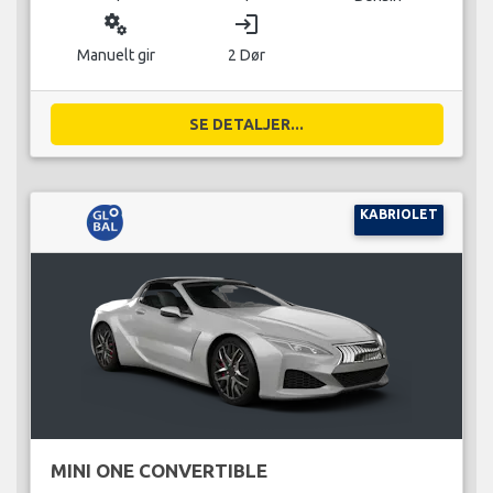
miscellaneous_services
login
Manuelt gir
2 Dør
SE DETALJER...
KABRIOLET
MINI ONE CONVERTIBLE