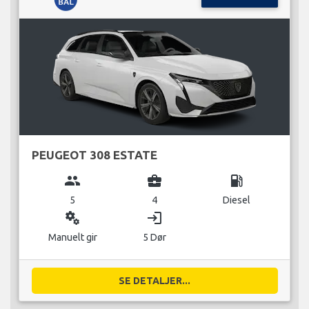
PEUGEOT 308 ESTATE
group
business_center
local_gas_station
5
4
Diesel
miscellaneous_services
login
Manuelt gir
5 Dør
SE DETALJER...