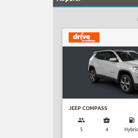
JEEP COMPASS
group
business_center
local_gas_station
5
4
Hybri