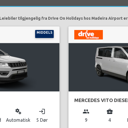
Leiebiler tilgjengelig fra Drive On Holidays hos Madeira Airport er
MIDDELS
MERCEDES VITO DIESE
miscellaneous_services
login
group
business_center
d
Automatisk
5 Dør
9
4