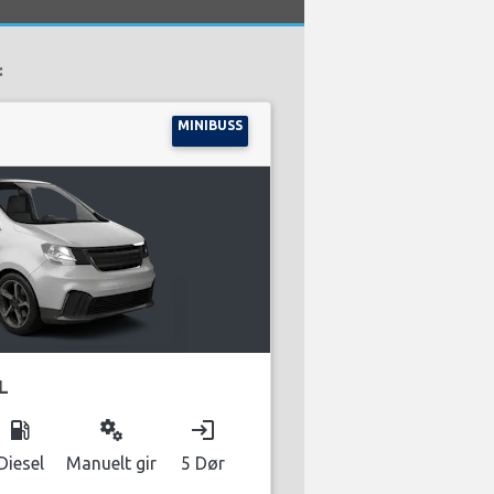
:
MINIBUSS
L
local_gas_station
miscellaneous_services
login
Diesel
Manuelt gir
5 Dør