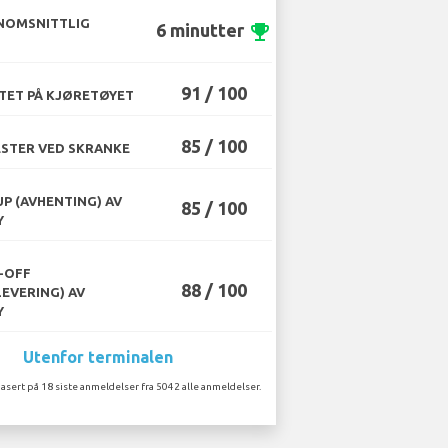
NOMSNITTLIG
6 minutter
emoji_events
91 / 100
TET PÅ KJØRETØYET
85 / 100
STER VED SKRANKE
UP (AVHENTING) AV
85 / 100
Y
-OFF
88 / 100
LEVERING) AV
Y
Utenfor terminalen
asert på 18 siste anmeldelser fra 5042 alle anmeldelser.