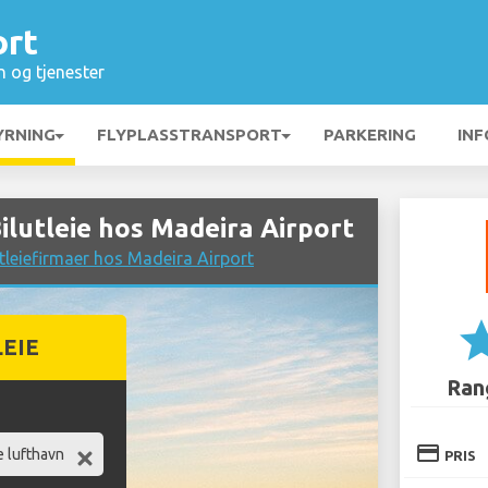
ort
n og tjenester
YRNING
FLYPLASSTRANSPORT
PARKERING
INF
utleie hos Madeira Airport
leiefirmaer hos Madeira Airport
st
LEIE
Rang
credit_card
PRIS