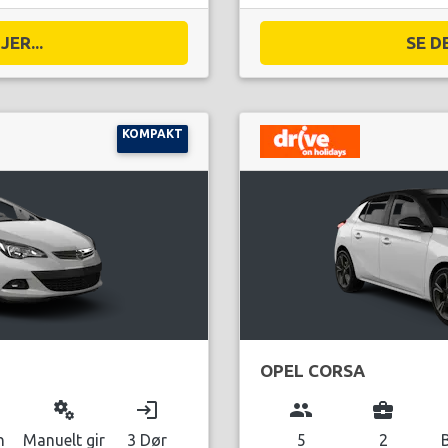
ER...
SE D
KOMPAKT
OPEL CORSA
miscellaneous_services
login
group
business_center
n
Manuelt gir
3 Dør
5
2