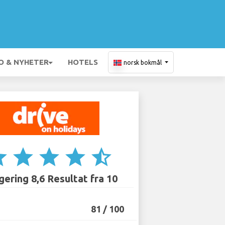
O & NYHETER
HOTELS
norsk bokmål
ar
star
star
star
star_half
ering 8,6 Resultat fra 10
81 / 100