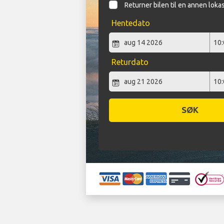
Returner bilen til en annen loka
Hentedato
Returdato
SØK