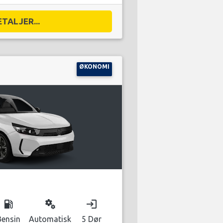
ETALJER...
ØKONOMI
local_gas_station
miscellaneous_services
login
Bensin
Automatisk
5 Dør