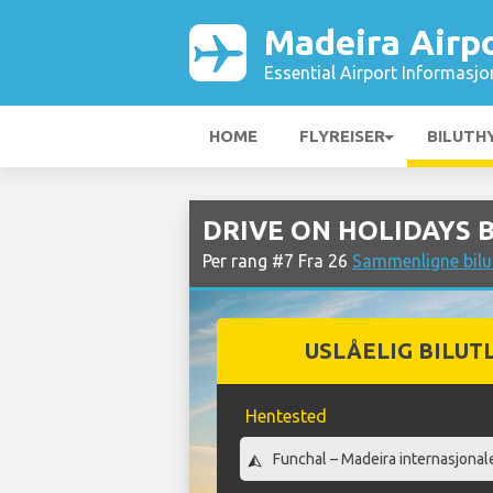
Madeira Airp
Essential Airport Informasjo
HOME
FLYREISER
BILUTH
DRIVE ON HOLIDAYS Bil
Per rang #7 Fra 26
Sammenligne bilut
USLÅELIG BILUT
Hentested