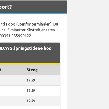
port?
 and Food (utenfor terminalen). Du
 ca. 3 minutter. Skytteltjenesten
å 00351 935990122.
IDAYS åpningstidene hos
t
Steng
19:59
19:59
19:59