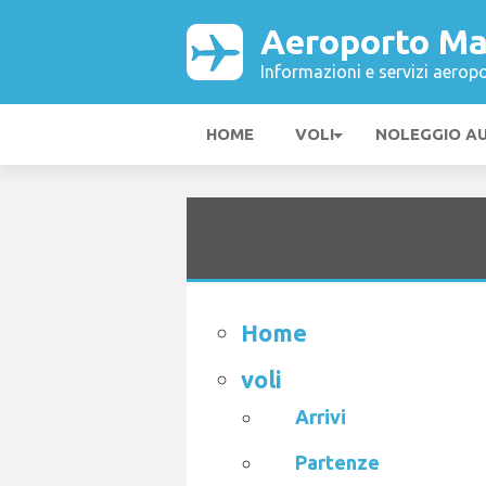
Aeroporto Ma
Informazioni e servizi aeropo
HOME
VOLI
NOLEGGIO A
Home
voli
Arrivi
Partenze