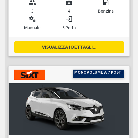
group
business_center
local_gas_station
5
4
Benzina
miscellaneous_services
login
Manuale
5 Porta
VISUALIZZA I DETTAGLI...
MONOVOLUME A 7 POSTI