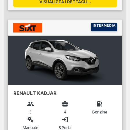
VISUALIZZA I DETTAGLI...
INTERMEDIA
RENAULT KADJAR
group
business_center
local_gas_station
5
4
Benzina
miscellaneous_services
login
Manuale
5 Porta