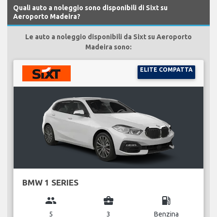
Quali auto a noleggio sono disponibili di Sixt su
Aeroporto Madeira?
Le auto a noleggio disponibili da Sixt su Aeroporto
Madeira sono:
ELITE COMPATTA
BMW 1 SERIES
group
business_center
local_gas_station
5
3
Benzina