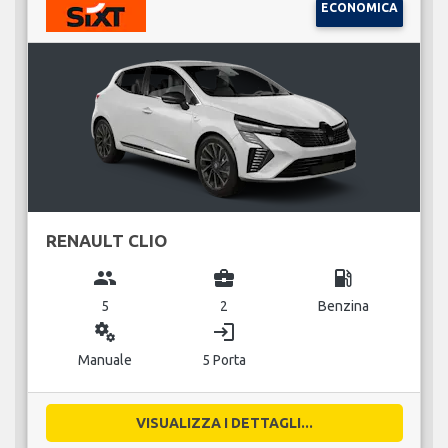
ECONOMICA
RENAULT CLIO
group
business_center
local_gas_station
5
2
Benzina
miscellaneous_services
login
Manuale
5 Porta
VISUALIZZA I DETTAGLI...