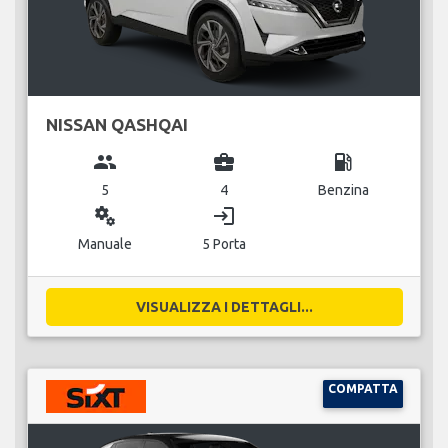
NISSAN QASHQAI
group
business_center
local_gas_station
5
4
Benzina
miscellaneous_services
login
Manuale
5 Porta
VISUALIZZA I DETTAGLI...
COMPATTA