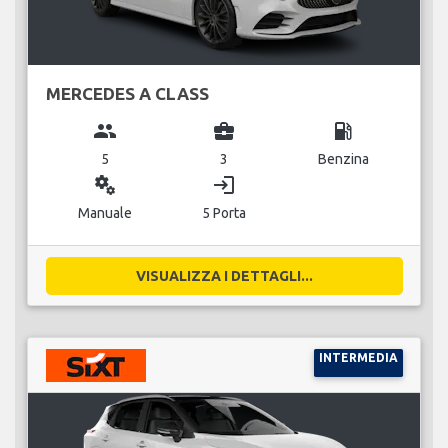
MERCEDES A CLASS
group
business_center
local_gas_station
5
3
Benzina
miscellaneous_services
login
Manuale
5 Porta
VISUALIZZA I DETTAGLI...
INTERMEDIA