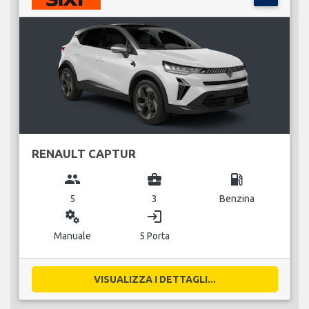
RENAULT CAPTUR
group
business_center
local_gas_station
5
3
Benzina
miscellaneous_services
login
Manuale
5 Porta
VISUALIZZA I DETTAGLI...