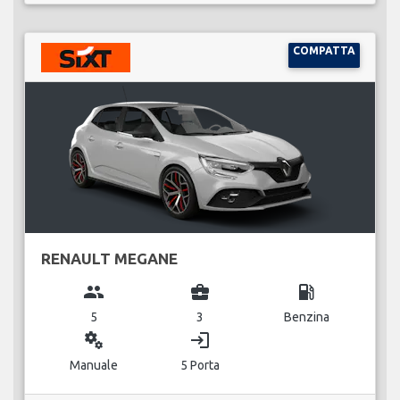
COMPATTA
RENAULT MEGANE
group
business_center
local_gas_station
5
3
Benzina
miscellaneous_services
login
Manuale
5 Porta