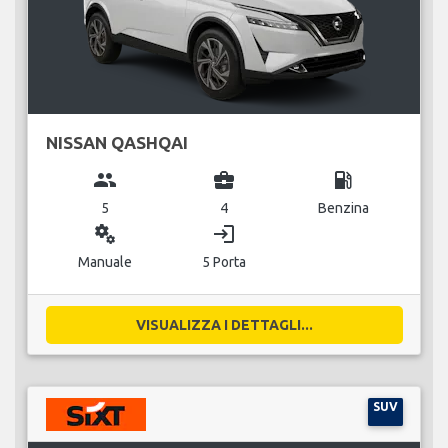
NISSAN QASHQAI
group
business_center
local_gas_station
5
4
Benzina
miscellaneous_services
login
Manuale
5 Porta
VISUALIZZA I DETTAGLI...
SUV