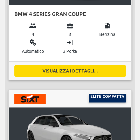
BMW 4 SERIES GRAN COUPE
group
business_center
local_gas_station
4
3
Benzina
miscellaneous_services
login
Automatico
2 Porta
VISUALIZZA I DETTAGLI...
ELITE COMPATTA