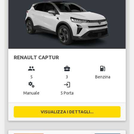
RENAULT CAPTUR
group
business_center
local_gas_station
5
3
Benzina
miscellaneous_services
login
Manuale
5 Porta
VISUALIZZA I DETTAGLI...