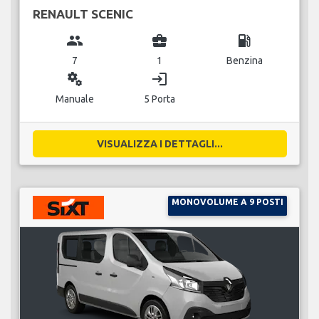
RENAULT SCENIC
group
business_center
local_gas_station
7
1
Benzina
miscellaneous_services
login
Manuale
5 Porta
VISUALIZZA I DETTAGLI...
MONOVOLUME A 9 POSTI