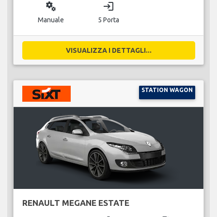
miscellaneous_services
login
Manuale
5 Porta
VISUALIZZA I DETTAGLI...
STATION WAGON
RENAULT MEGANE ESTATE