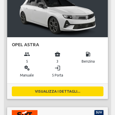
OPEL ASTRA
group
business_center
local_gas_station
5
3
Benzina
miscellaneous_services
login
Manuale
5 Porta
VISUALIZZA I DETTAGLI...
SUV