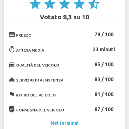
star
star
star
star
star_half
Votato 8,3 su 10
credit_card
79 / 100
PREZZO
timer
23 minuti
ATTESA MEDIA
directions_car
85 / 100
QUALITÀ DEL VEICOLO
room_service
83 / 100
SERVIZIO DI ASSISTENZA
flag
81 / 100
RITIRO DEL VEICOLO
beenhere
87 / 100
CONSEGNA DEL VEICOLO
Nel terminal