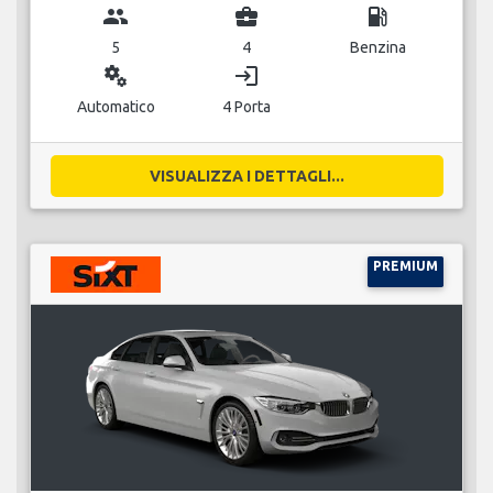
group
business_center
local_gas_station
5
4
Benzina
miscellaneous_services
login
Automatico
4 Porta
VISUALIZZA I DETTAGLI...
PREMIUM