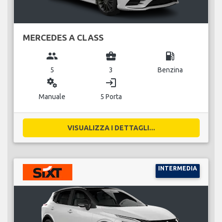
MERCEDES A CLASS
group
business_center
local_gas_station
5
3
Benzina
miscellaneous_services
login
Manuale
5 Porta
VISUALIZZA I DETTAGLI...
INTERMEDIA