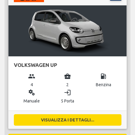
VOLKSWAGEN UP
group
business_center
local_gas_station
4
2
Benzina
miscellaneous_services
login
Manuale
5 Porta
VISUALIZZA I DETTAGLI...