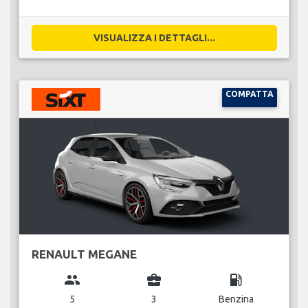
VISUALIZZA I DETTAGLI...
COMPATTA
RENAULT MEGANE
group
business_center
local_gas_station
5
3
Benzina