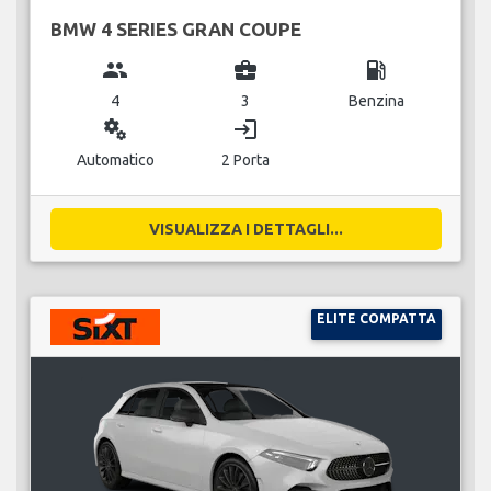
BMW 4 SERIES GRAN COUPE
group
business_center
local_gas_station
4
3
Benzina
miscellaneous_services
login
Automatico
2 Porta
VISUALIZZA I DETTAGLI...
ELITE COMPATTA