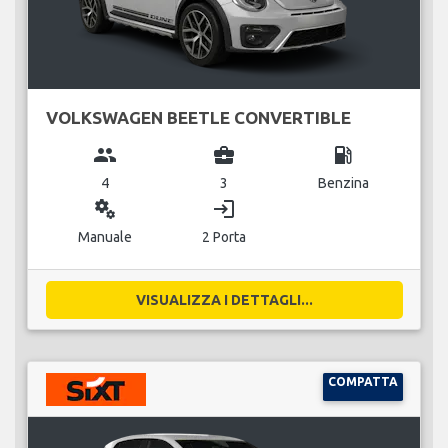
VOLKSWAGEN BEETLE CONVERTIBLE
group
business_center
local_gas_station
4
3
Benzina
miscellaneous_services
login
Manuale
2 Porta
VISUALIZZA I DETTAGLI...
COMPATTA