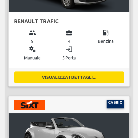
RENAULT TRAFIC
group
business_center
local_gas_station
9
4
Benzina
miscellaneous_services
login
Manuale
5 Porta
VISUALIZZA I DETTAGLI...
CABRIO