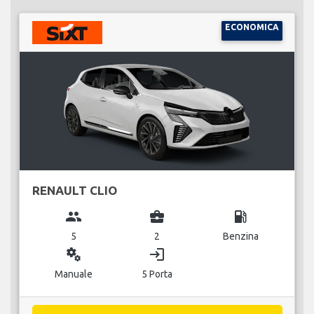
ECONOMICA
RENAULT CLIO
group
business_center
local_gas_station
5
2
Benzina
miscellaneous_services
login
Manuale
5 Porta