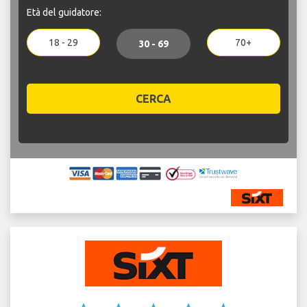
Età del guidatore:
18 - 29
70+
30 - 69
CERCA