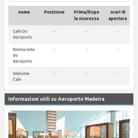
nome
Posizione
Prima/Dopo
orari di
la sicurezza
apertura
Cafe Do
-
-
-
Aeroporto
Restaurante
-
-
-
do
Aeroporto
Welcome
-
-
-
Cafe
Informazioni utili su Aeroporto Madeira