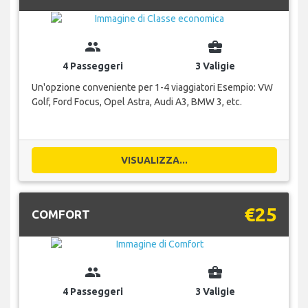
group
business_center
4 Passeggeri
3 Valigie
Un'opzione conveniente per 1-4 viaggiatori Esempio: VW
Golf, Ford Focus, Opel Astra, Audi A3, BMW 3, etc.
VISUALIZZA...
€25
COMFORT
group
business_center
4 Passeggeri
3 Valigie