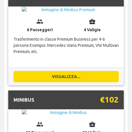
group
business_center
6 Passeggeri
4 Valigie
Trasferimento in classe Premium Business per 4-6
persone Esempio: Mercedes Viano Premium, VW Multivan
Premium, etc.
VISUALIZZA...
€102
MINIBUS
group
business_center