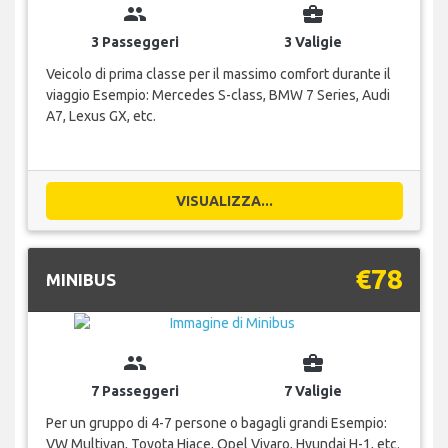
group
business_center
3 Passeggeri
3 Valigie
Veicolo di prima classe per il massimo comfort durante il
viaggio Esempio: Mercedes S-class, BMW 7 Series, Audi
A7, Lexus GX, etc.
VISUALIZZA...
€78
MINIBUS
group
business_center
7 Passeggeri
7 Valigie
Per un gruppo di 4-7 persone o bagagli grandi Esempio:
VW Multivan, Toyota Hiace, Opel Vivaro, Hyundai H-1, etc.