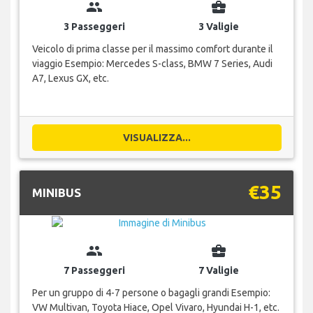
group
business_center
3 Passeggeri
3 Valigie
Veicolo di prima classe per il massimo comfort durante il
viaggio Esempio: Mercedes S-class, BMW 7 Series, Audi
A7, Lexus GX, etc.
VISUALIZZA...
€35
MINIBUS
group
business_center
7 Passeggeri
7 Valigie
Per un gruppo di 4-7 persone o bagagli grandi Esempio:
VW Multivan, Toyota Hiace, Opel Vivaro, Hyundai H-1, etc.