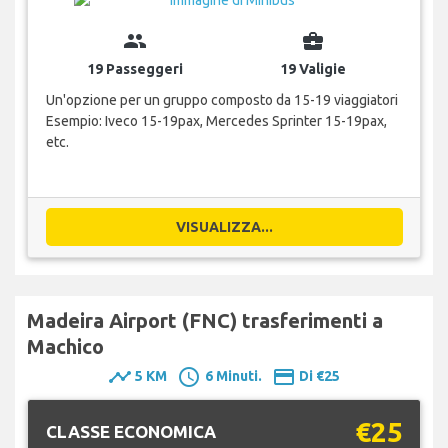
group
business_center
19 Passeggeri
19 Valigie
Un'opzione per un gruppo composto da 15-19 viaggiatori
Esempio: Iveco 15-19pax, Mercedes Sprinter 15-19pax,
etc.
VISUALIZZA...
Madeira Airport (FNC) trasferimenti a
Machico
timeline
schedule
payment
5 KM
6 Minuti.
Di €25
€25
CLASSE ECONOMICA