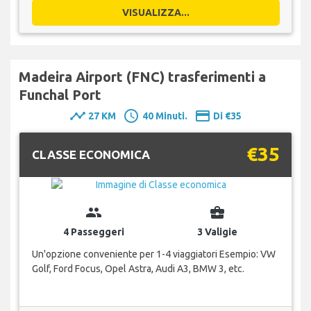
VISUALIZZA...
Madeira Airport (FNC) trasferimenti a
Funchal Port
timeline
schedule
payment
27 KM
40 Minuti.
Di €35
€35
CLASSE ECONOMICA
group
business_center
4 Passeggeri
3 Valigie
Un'opzione conveniente per 1-4 viaggiatori Esempio: VW
Golf, Ford Focus, Opel Astra, Audi A3, BMW 3, etc.