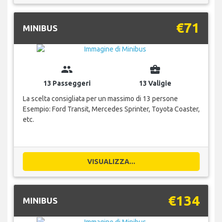
€71
MINIBUS
group
business_center
13 Passeggeri
13 Valigie
La scelta consigliata per un massimo di 13 persone
Esempio: Ford Transit, Mercedes Sprinter, Toyota Coaster,
etc.
VISUALIZZA...
€134
MINIBUS