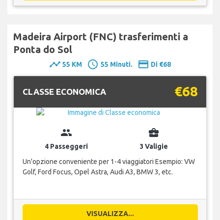
Madeira Airport (FNC) trasferimenti a
Ponta do Sol
timeline
schedule
payment
55 KM
55 Minuti.
Di €68
€68
CLASSE ECONOMICA
group
business_center
4 Passeggeri
3 Valigie
Un'opzione conveniente per 1-4 viaggiatori Esempio: VW
Golf, Ford Focus, Opel Astra, Audi A3, BMW 3, etc.
VISUALIZZA...