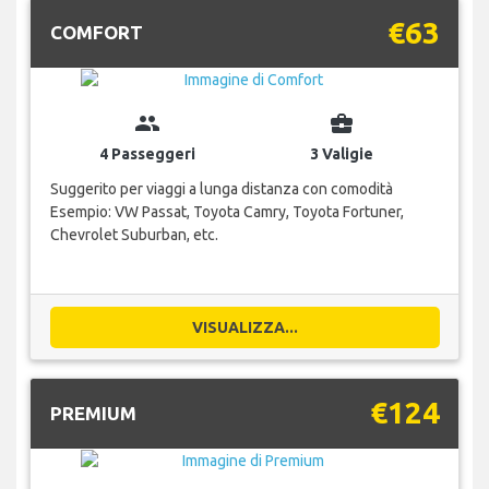
€63
COMFORT
group
business_center
4 Passeggeri
3 Valigie
Suggerito per viaggi a lunga distanza con comodità
Esempio: VW Passat, Toyota Camry, Toyota Fortuner,
Chevrolet Suburban, etc.
VISUALIZZA...
€124
PREMIUM