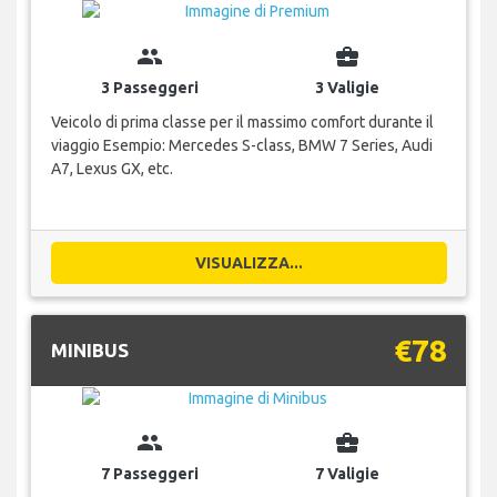
group
business_center
3 Passeggeri
3 Valigie
Veicolo di prima classe per il massimo comfort durante il
viaggio Esempio: Mercedes S-class, BMW 7 Series, Audi
A7, Lexus GX, etc.
VISUALIZZA...
€78
MINIBUS
group
business_center
7 Passeggeri
7 Valigie