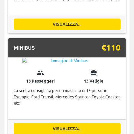
VISUALIZZA...
€110
MINIBUS
group
business_center
13 Passeggeri
13 Valigie
La scelta consigliata per un massimo di 13 persone
Esempio: Ford Transit, Mercedes Sprinter, Toyota Coaster,
etc.
VISUALIZZA...