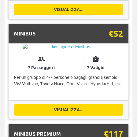
VISUALIZZA...
€52
MINIBUS
group
business_center
7 Passeggeri
7 Valigie
Per un gruppo di 4-7 persone o bagagli grandi Esempio:
VW Multivan, Toyota Hiace, Opel Vivaro, Hyundai H-1, etc.
VISUALIZZA...
€117
MINIBUS PREMIUM