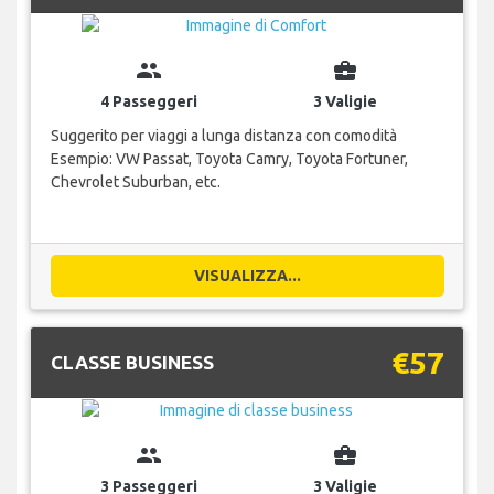
group
business_center
4 Passeggeri
3 Valigie
Suggerito per viaggi a lunga distanza con comodità
Esempio: VW Passat, Toyota Camry, Toyota Fortuner,
Chevrolet Suburban, etc.
VISUALIZZA...
€57
CLASSE BUSINESS
group
business_center
3 Passeggeri
3 Valigie