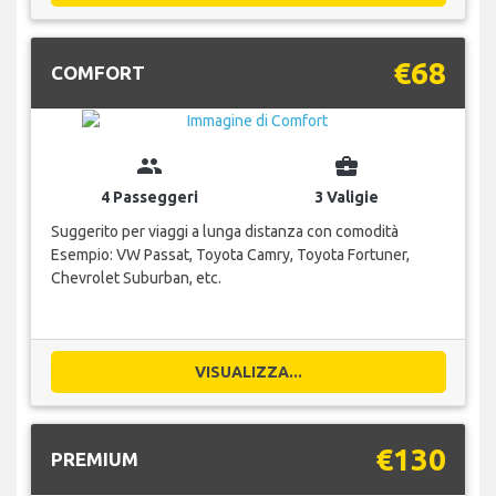
€68
COMFORT
group
business_center
4 Passeggeri
3 Valigie
Suggerito per viaggi a lunga distanza con comodità
Esempio: VW Passat, Toyota Camry, Toyota Fortuner,
Chevrolet Suburban, etc.
VISUALIZZA...
€130
PREMIUM