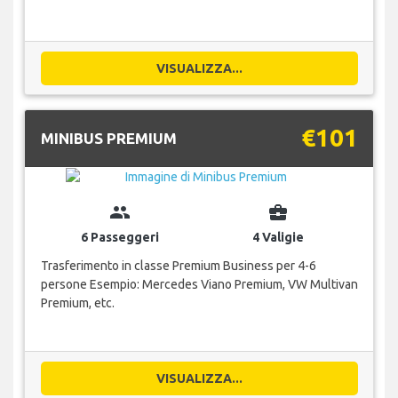
VISUALIZZA...
€101
MINIBUS PREMIUM
group
business_center
6 Passeggeri
4 Valigie
Trasferimento in classe Premium Business per 4-6
persone Esempio: Mercedes Viano Premium, VW Multivan
Premium, etc.
VISUALIZZA...