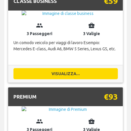
€59
CLASSE BUSINESS
group
business_center
3 Passeggeri
3 Valigie
Un comodo veicolo per viaggi di lavoro Esempio:
Mercedes E-class, Audi A6, BMW 5 Series, Lexus GS, etc.
VISUALIZZA...
€93
PREMIUM
group
business_center
3 Passeggeri
3 Valigie