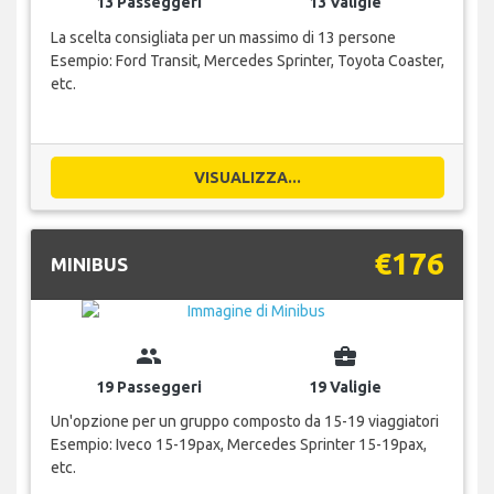
13 Passeggeri
13 Valigie
La scelta consigliata per un massimo di 13 persone
Esempio: Ford Transit, Mercedes Sprinter, Toyota Coaster,
etc.
VISUALIZZA...
€176
MINIBUS
group
business_center
19 Passeggeri
19 Valigie
Un'opzione per un gruppo composto da 15-19 viaggiatori
Esempio: Iveco 15-19pax, Mercedes Sprinter 15-19pax,
etc.