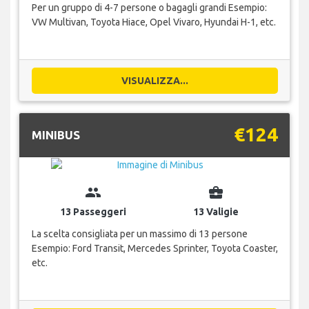
Per un gruppo di 4-7 persone o bagagli grandi Esempio:
VW Multivan, Toyota Hiace, Opel Vivaro, Hyundai H-1, etc.
VISUALIZZA...
€124
MINIBUS
group
business_center
13 Passeggeri
13 Valigie
La scelta consigliata per un massimo di 13 persone
Esempio: Ford Transit, Mercedes Sprinter, Toyota Coaster,
etc.