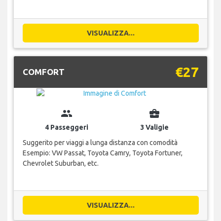
VISUALIZZA...
€27
COMFORT
group
business_center
4 Passeggeri
3 Valigie
Suggerito per viaggi a lunga distanza con comodità
Esempio: VW Passat, Toyota Camry, Toyota Fortuner,
Chevrolet Suburban, etc.
VISUALIZZA...