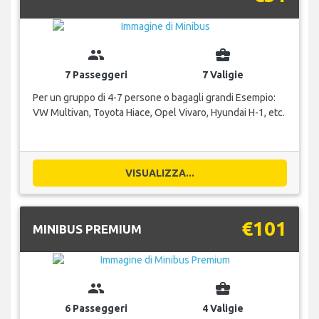
group
business_center
7 Passeggeri
7 Valigie
Per un gruppo di 4-7 persone o bagagli grandi Esempio:
VW Multivan, Toyota Hiace, Opel Vivaro, Hyundai H-1, etc.
VISUALIZZA...
€101
MINIBUS PREMIUM
group
business_center
6 Passeggeri
4 Valigie