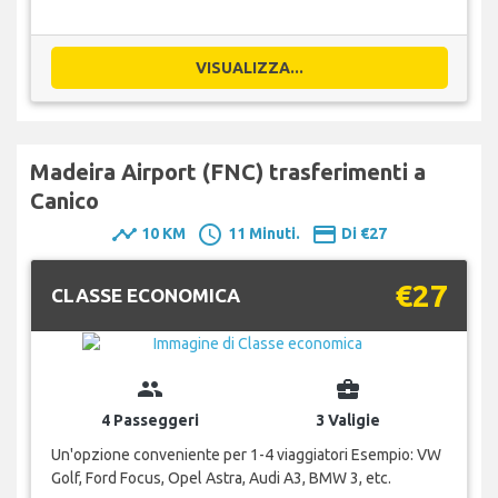
VISUALIZZA...
Madeira Airport (FNC) trasferimenti a
Canico
timeline
schedule
payment
10 KM
11 Minuti.
Di €27
€27
CLASSE ECONOMICA
group
business_center
4 Passeggeri
3 Valigie
Un'opzione conveniente per 1-4 viaggiatori Esempio: VW
Golf, Ford Focus, Opel Astra, Audi A3, BMW 3, etc.