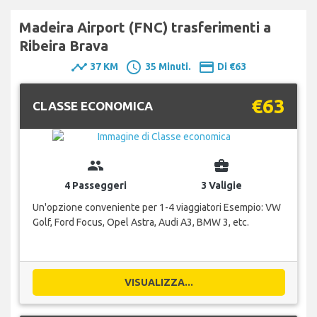
Madeira Airport (FNC) trasferimenti a
Ribeira Brava
timeline
schedule
payment
37 KM
35 Minuti.
Di €63
€63
CLASSE ECONOMICA
group
business_center
4 Passeggeri
3 Valigie
Un'opzione conveniente per 1-4 viaggiatori Esempio: VW
Golf, Ford Focus, Opel Astra, Audi A3, BMW 3, etc.
VISUALIZZA...