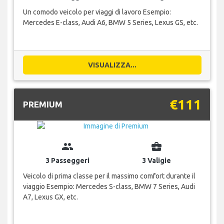
Un comodo veicolo per viaggi di lavoro Esempio:
Mercedes E-class, Audi A6, BMW 5 Series, Lexus GS, etc.
VISUALIZZA...
€111
PREMIUM
group
business_center
3 Passeggeri
3 Valigie
Veicolo di prima classe per il massimo comfort durante il
viaggio Esempio: Mercedes S-class, BMW 7 Series, Audi
A7, Lexus GX, etc.