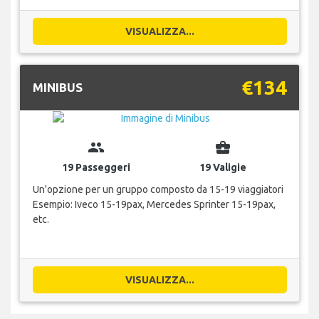
VISUALIZZA...
€134
MINIBUS
group
business_center
19 Passeggeri
19 Valigie
Un'opzione per un gruppo composto da 15-19 viaggiatori
Esempio: Iveco 15-19pax, Mercedes Sprinter 15-19pax,
etc.
VISUALIZZA...