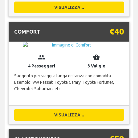
VISUALIZZA...
€40
COMFORT
group
business_center
4 Passeggeri
3 Valigie
Suggerito per viaggi a lunga distanza con comodità
Esempio: VW Passat, Toyota Camry, Toyota Fortuner,
Chevrolet Suburban, etc.
VISUALIZZA...