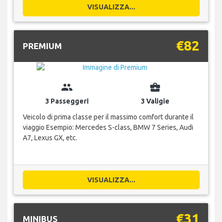
VISUALIZZA...
€82
PREMIUM
group
business_center
3 Passeggeri
3 Valigie
Veicolo di prima classe per il massimo comfort durante il
viaggio Esempio: Mercedes S-class, BMW 7 Series, Audi
A7, Lexus GX, etc.
VISUALIZZA...
€31
MINIBUS