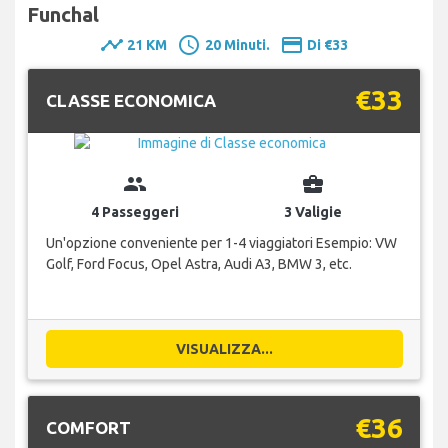
Funchal
timeline
schedule
payment
21 KM
20 Minuti.
Di €33
€33
CLASSE ECONOMICA
group
business_center
4 Passeggeri
3 Valigie
Un'opzione conveniente per 1-4 viaggiatori Esempio: VW
Golf, Ford Focus, Opel Astra, Audi A3, BMW 3, etc.
VISUALIZZA...
€36
COMFORT