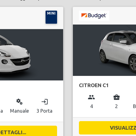
MINI
CITROEN C1
group
business_center
miscellaneous_services
login
4
2
B
na
Manuale
3 Porta
VISUALIZZ
ETTAGLI...