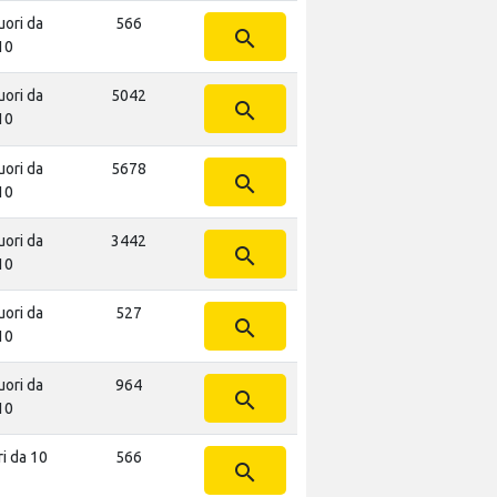
uori da
566
search
10
uori da
5042
search
10
uori da
5678
search
10
uori da
3442
search
10
uori da
527
search
10
uori da
964
search
10
ri da 10
566
search