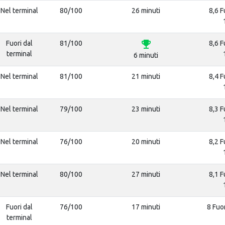
Nel terminal
80/100
26 minuti
8,6 F
emoji_events
Fuori dal
81/100
8,6 F
terminal
6 minuti
Nel terminal
81/100
21 minuti
8,4 F
Nel terminal
79/100
23 minuti
8,3 F
Nel terminal
76/100
20 minuti
8,2 F
Nel terminal
80/100
27 minuti
8,1 F
Fuori dal
76/100
17 minuti
8 Fuo
terminal