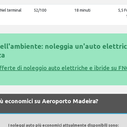
Nel terminal
52/100
18 minuti
5,5 F
dell'ambiente: noleggia un'auto elettri
za
offerte di noleggio auto elettriche e ibride su FN
più economici su Aeroporto Madeira?
I noleggi auto più economici attualmente disponibili sono: