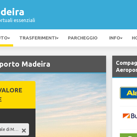
deira
rtuali essenziali
UTO
TRASFERIMENTI
PARCHEGGIO
INFO
H
Compagn
oporto Madeira
Aeropor
VALORE
E