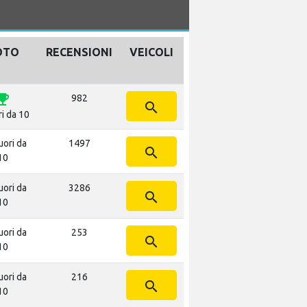
OTO
RECENSIONI
VEICOLI
i_events
982
search
ri da 10
uori da
1497
search
10
uori da
3286
search
10
uori da
253
search
10
uori da
216
search
10