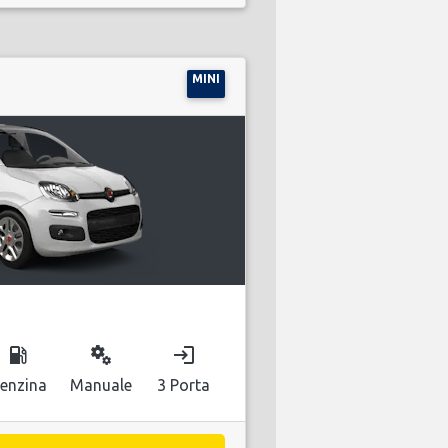
MINI
local_gas_station
miscellaneous_services
login
enzina
Manuale
3 Porta