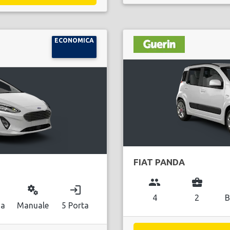
ECONOMICA
FIAT PANDA
group
business_center
miscellaneous_services
login
4
2
B
na
Manuale
5 Porta