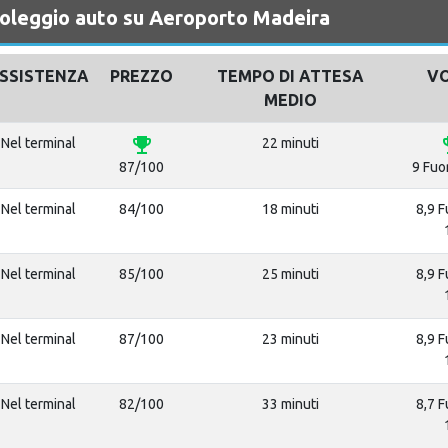
noleggio auto su Aeroporto Madeira
SSISTENZA
PREZZO
TEMPO DI ATTESA
V
MEDIO
emoji_events
emoj
Nel terminal
22 minuti
87/100
9 Fuo
Nel terminal
84/100
18 minuti
8,9 F
Nel terminal
85/100
25 minuti
8,9 F
Nel terminal
87/100
23 minuti
8,9 F
Nel terminal
82/100
33 minuti
8,7 F