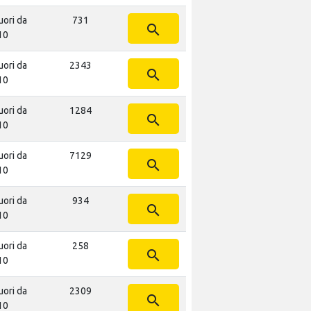
uori da
731
search
10
uori da
2343
search
10
uori da
1284
search
10
uori da
7129
search
10
uori da
934
search
10
uori da
258
search
10
uori da
2309
search
10