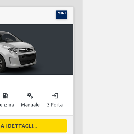
MINI
local_gas_station
miscellaneous_services
login
enzina
Manuale
3 Porta
A I DETTAGLI...