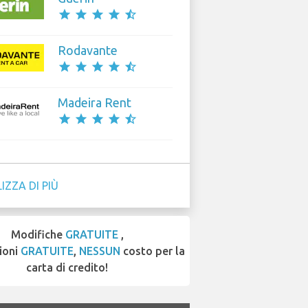
star
star
star
star
star_half
Rodavante
star
star
star
star
star_half
Madeira Rent
star
star
star
star
star_half
IZZA DI PIÙ
Modifiche
GRATUITE
,
ioni
GRATUITE
,
NESSUN
costo per la
carta di credito!