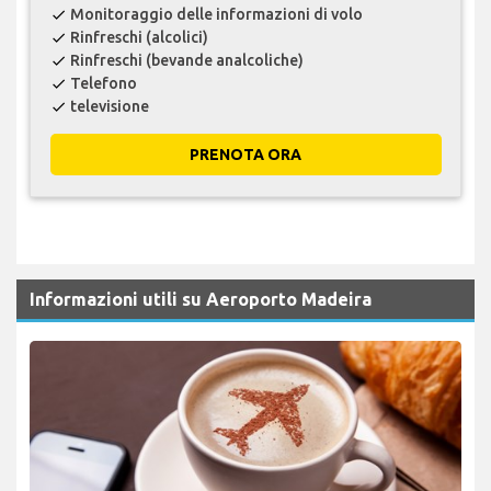
Monitoraggio delle informazioni di volo
check
Rinfreschi (alcolici)
check
Rinfreschi (bevande analcoliche)
check
Telefono
check
televisione
check
PRENOTA ORA
Informazioni utili su Aeroporto Madeira