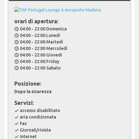
orari di apertura:
04:00 - 22:00 Domenica
schedule
04:00 - 22:00 Lunedi
schedule
04:00 - 22:00 Martedì
schedule
04:00 - 22:00 Mercoledì
schedule
04:00 - 22:00 Giovedi
schedule
04:00 - 22:00 Friday
schedule
04:00 - 22:00 Sabato
schedule
Posizione:
Dopo la sicurezza
Servizi:
accesso disabilitato
check
aria condizionata
check
Fax
check
Giornali/riviste
check
Internet
check