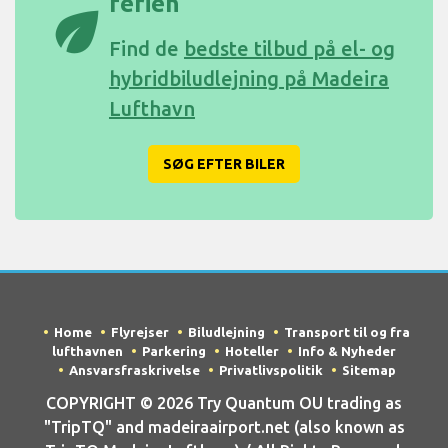
ferien
eco
Find de
bedste tilbud på el- og
hybridbiludlejning på Madeira
Lufthavn
SØG EFTER BILER
Home
Flyrejser
Biludlejning
Transport til og fra
lufthavnen
Parkering
Hoteller
Info & Nyheder
Ansvarsfraskrivelse
Privatlivspolitik
Sitemap
COPYRIGHT © 2026 Try Quantum OU trading as
"TripTQ" and madeiraairport.net (also known as