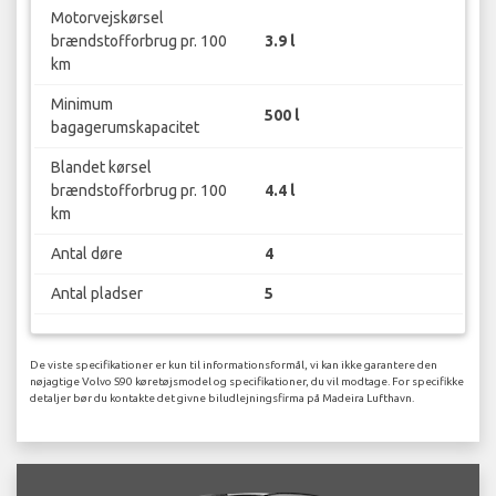
Motorvejskørsel
brændstofforbrug pr. 100
3.9 l
km
Minimum
500 l
bagagerumskapacitet
Blandet kørsel
brændstofforbrug pr. 100
4.4 l
km
Antal døre
4
Antal pladser
5
De viste specifikationer er kun til informationsformål, vi kan ikke garantere den
nøjagtige Volvo S90 køretøjsmodel og specifikationer, du vil modtage. For specifikke
detaljer bør du kontakte det givne biludlejningsfirma på Madeira Lufthavn.