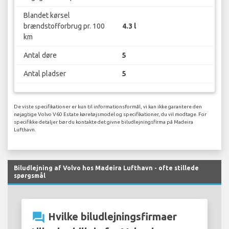
Blandet kørsel
brændstofforbrug pr. 100
4.3 l
km
Antal døre
5
Antal pladser
5
De viste specifikationer er kun til informationsformål, vi kan ikke garantere den
nøjagtige Volvo V60 Estate køretøjsmodel og specifikationer, du vil modtage. For
specifikke detaljer bør du kontakte det givne biludlejningsfirma på Madeira
Lufthavn.
Biludlejning af Volvo hos Madeira Lufthavn - ofte stillede
spørgsmål
question_answer
Hvilke biludlejningsfirmaer