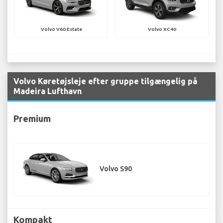
Volvo V60 Estate
Volvo XC40
Volvo Køretøjsleje efter gruppe tilgængelig på
Madeira Lufthavn
Premium
Volvo S90
Kompakt