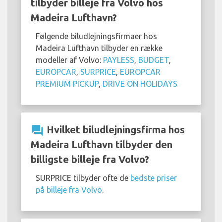
tilbyder billeje fra Volvo hos
Madeira Lufthavn?
Følgende biludlejningsfirmaer hos
Madeira Lufthavn tilbyder en række
modeller af Volvo:
PAYLESS
,
BUDGET
,
EUROPCAR
,
SURPRICE
,
EUROPCAR
PREMIUM PICKUP
,
DRIVE ON HOLIDAYS
question_answer
Hvilket biludlejningsfirma hos
Madeira Lufthavn tilbyder den
billigste billeje fra Volvo?
SURPRICE tilbyder ofte de
bedste priser
på billeje fra Volvo
.