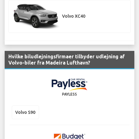
Volvo XC40
Hvilke biludlejningsfirmaer tilbyder udlejning af
Volvo-biler fra Madeira Lufthavn?
PAYLESS
Volvo S90