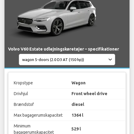
Volvo V60 Estate udlejningskøretøjer – specifikationer
Kropstype
Wagon
Drivhjul
Front wheel drive
Brændstof
diesel
Max bagagerumskapacitet
1364 l
Minimum
529 l
bagagerumskapacitet