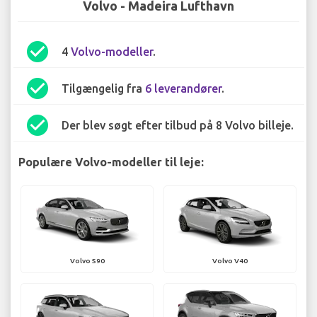
Volvo - Madeira Lufthavn
check_circle
4
Volvo-modeller
.
check_circle
Tilgængelig fra
6 leverandører
.
check_circle
Der blev søgt efter tilbud på 8 Volvo billeje.
Populære Volvo-modeller til leje:
Volvo S90
Volvo V40