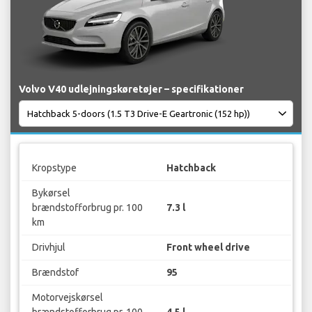
Volvo V40 udlejningskøretøjer – specifikationer
Kropstype
Hatchback
Bykørsel
brændstofforbrug pr. 100
7.3 l
km
Drivhjul
Front wheel drive
Brændstof
95
Motorvejskørsel
brændstofforbrug pr. 100
4.5 l