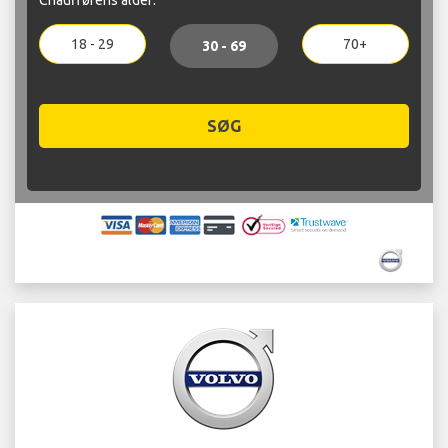
18 - 29
70+
30 - 69
SØG