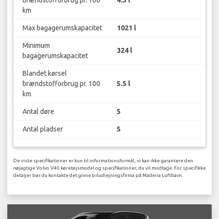
km
Max bagagerumskapacitet
1021 l
Minimum
324 l
bagagerumskapacitet
Blandet kørsel
brændstofforbrug pr. 100
5.5 l
km
Antal døre
5
Antal pladser
5
De viste specifikationer er kun til informationsformål, vi kan ikke garantere den
nøjagtige Volvo V40 køretøjsmodel og specifikationer, du vil modtage. For specifikke
detaljer bør du kontakte det givne biludlejningsfirma på Madeira Lufthavn.