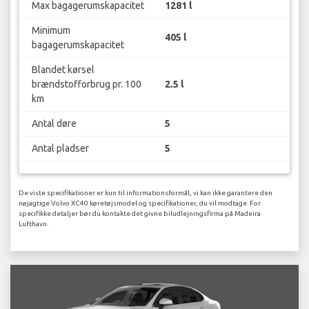
Max bagagerumskapacitet
1281 l
Minimum
405 l
bagagerumskapacitet
Blandet kørsel
brændstofforbrug pr. 100
2.5 l
km
Antal døre
5
Antal pladser
5
De viste specifikationer er kun til informationsformål, vi kan ikke garantere den
nøjagtige Volvo XC40 køretøjsmodel og specifikationer, du vil modtage. For
specifikke detaljer bør du kontakte det givne biludlejningsfirma på Madeira
Lufthavn.