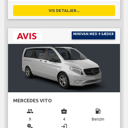
VIS DETALJER...
MINIVAN MED 9 SÆDER
MERCEDES VITO
group
business_center
local_gas_station
9
4
Benzin
miscellaneous_services
login