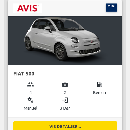
MINI
FIAT 500
group
business_center
local_gas_station
4
2
Benzin
miscellaneous_services
login
Manuel
3 Dør
VIS DETALJER...