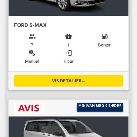
FORD S-MAX
group
business_center
local_gas_station
7
1
Benzin
miscellaneous_services
login
Manuel
5 Dør
VIS DETALJER...
MINIVAN MED 9 SÆDER