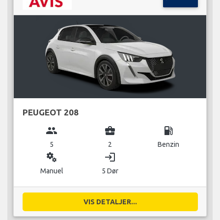
PEUGEOT 208
group
business_center
local_gas_station
5
2
Benzin
miscellaneous_services
login
Manuel
5 Dør
VIS DETALJER...