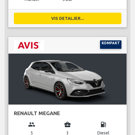
VIS DETALJER...
KOMPAKT
RENAULT MEGANE
group
business_center
local_gas_station
5
3
Diesel