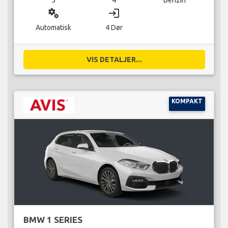
miscellaneous_services
login
Automatisk
4 Dør
VIS DETALJER...
KOMPAKT
BMW 1 SERIES