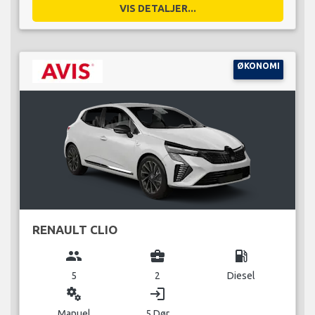
VIS DETALJER...
ØKONOMI
RENAULT CLIO
group
business_center
local_gas_station
5
2
Diesel
miscellaneous_services
login
Manuel
5 Dør