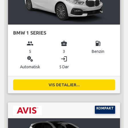
BMW 1 SERIES
group
business_center
local_gas_station
5
3
Benzin
miscellaneous_services
login
Automatisk
5 Dør
VIS DETALJER...
KOMPAKT