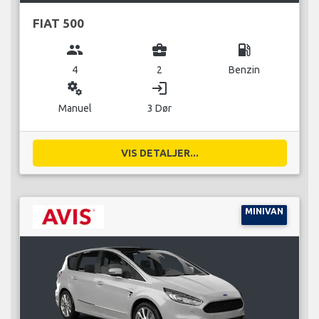
FIAT 500
group
business_center
local_gas_station
4
2
Benzin
miscellaneous_services
login
Manuel
3 Dør
VIS DETALJER...
MINIVAN