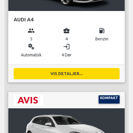
AUDI A4
group
business_center
local_gas_station
5
4
Benzin
miscellaneous_services
login
Automatisk
4 Dør
VIS DETALJER...
KOMPAKT