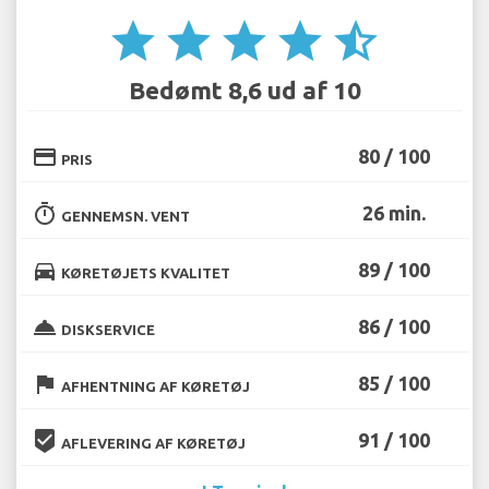
star
star
star
star
star_half
Bedømt 8,6 ud af 10
credit_card
80 / 100
PRIS
timer
26 min.
GENNEMSN. VENT
directions_car
89 / 100
KØRETØJETS KVALITET
room_service
86 / 100
DISKSERVICE
flag
85 / 100
AFHENTNING AF KØRETØJ
beenhere
91 / 100
AFLEVERING AF KØRETØJ