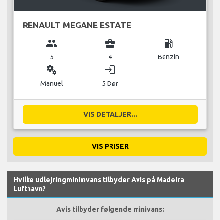
RENAULT MEGANE ESTATE
group
business_center
local_gas_station
5
4
Benzin
miscellaneous_services
login
Manuel
5 Dør
VIS DETALJER...
VIS PRISER
Hvilke udlejningminimvans tilbyder Avis på Madeira
Lufthavn?
Avis tilbyder følgende minivans: