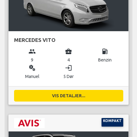
MERCEDES VITO
group
business_center
local_gas_station
9
4
Benzin
miscellaneous_services
login
Manuel
5 Dør
VIS DETALJER...
KOMPAKT