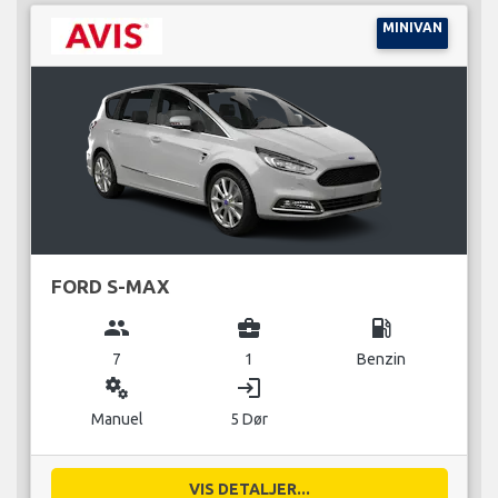
MINIVAN
FORD S-MAX
group
business_center
local_gas_station
7
1
Benzin
miscellaneous_services
login
Manuel
5 Dør
VIS DETALJER...