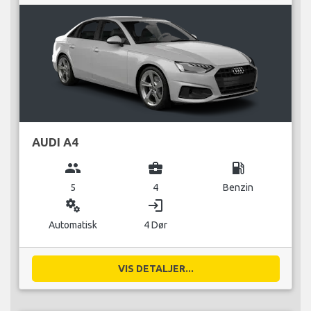
AUDI A4
group
business_center
local_gas_station
5
4
Benzin
miscellaneous_services
login
Automatisk
4 Dør
VIS DETALJER...