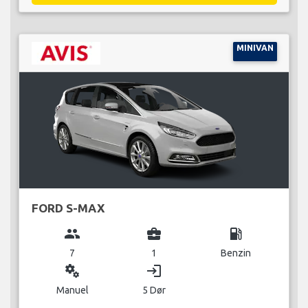
MINIVAN
FORD S-MAX
group
business_center
local_gas_station
7
1
Benzin
miscellaneous_services
login
Manuel
5 Dør