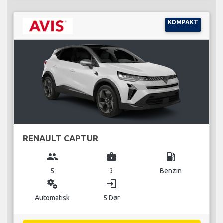
KOMPAKT
RENAULT CAPTUR
group
business_center
local_gas_station
5
3
Benzin
miscellaneous_services
login
Automatisk
5 Dør