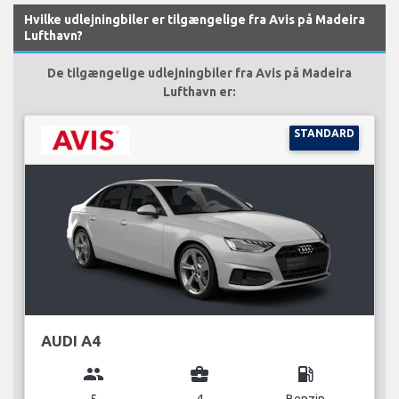
Hvilke udlejningbiler er tilgængelige fra Avis på Madeira
Lufthavn?
De tilgængelige udlejningbiler fra Avis på Madeira
Lufthavn er:
STANDARD
AUDI A4
group
business_center
local_gas_station
5
4
Benzin