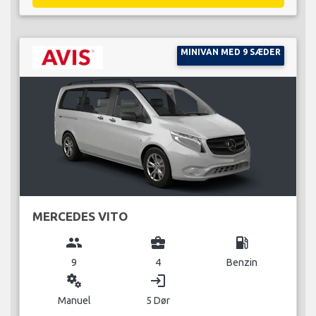
MINIVAN MED 9 SÆDER
MERCEDES VITO
group
business_center
local_gas_station
9
4
Benzin
miscellaneous_services
login
Manuel
5 Dør