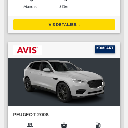
Manuel
5 Dør
VIS DETALJER...
KOMPAKT
PEUGEOT 2008
group
business_center
local_gas_station