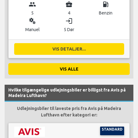
group
business_center
local_gas_station
5
4
Benzin
miscellaneous_services
login
Manuel
5 Dør
VIS DETALJER...
VIS ALLE
Hvilke tilgængelige udlejningsbiler er billigst fra Avis på
Madeira Lufthavn?
Udlejningsbiler til laveste pris fra Avis på Madeira
Lufthavn efter kategori er:
STANDARD