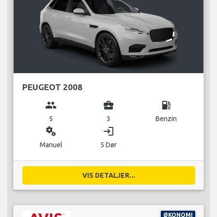
PEUGEOT 2008
group
business_center
local_gas_station
5
3
Benzin
miscellaneous_services
login
Manuel
5 Dør
VIS DETALJER...
ØKONOMI