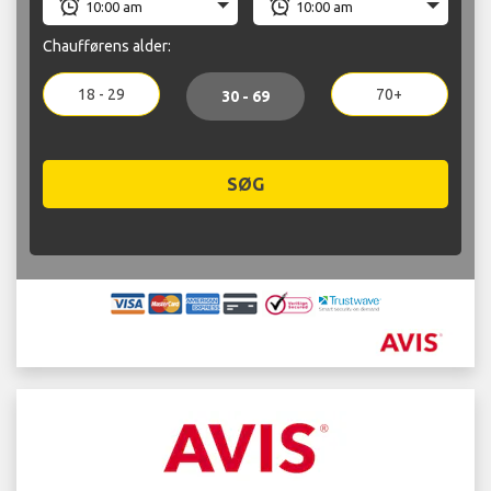
Chaufførens alder:
18 - 29
70+
30 - 69
SØG