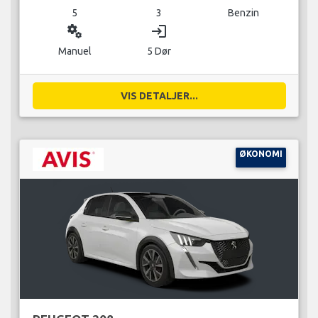
5
3
Benzin
miscellaneous_services
login
Manuel
5 Dør
VIS DETALJER...
ØKONOMI