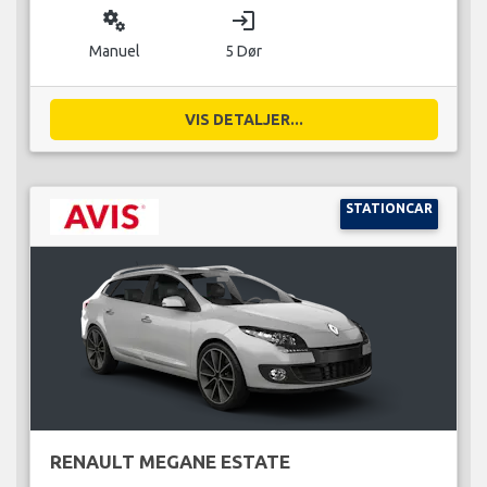
miscellaneous_services
login
Manuel
5 Dør
VIS DETALJER...
STATIONCAR
RENAULT MEGANE ESTATE