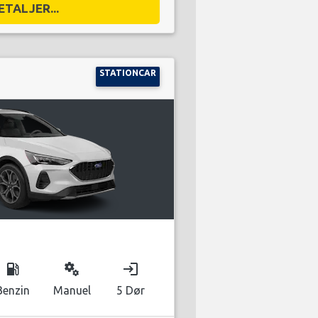
ETALJER...
STATIONCAR
local_gas_station
miscellaneous_services
login
Benzin
Manuel
5 Dør