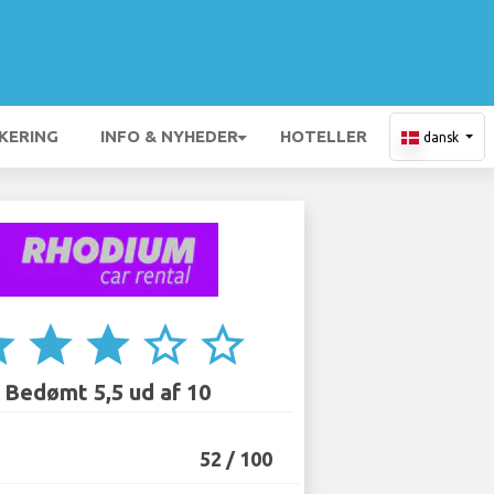
KERING
INFO & NYHEDER
HOTELLER
dansk
ar
star
star
star_border
star_border
Bedømt 5,5 ud af 10
52 / 100