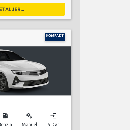
ETALJER...
KOMPAKT
local_gas_station
miscellaneous_services
login
Benzin
Manuel
5 Dør