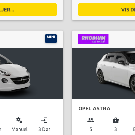
JER...
VIS D
MINI
OPEL ASTRA
miscellaneous_services
login
group
business_center
n
Manuel
3 Dør
5
3