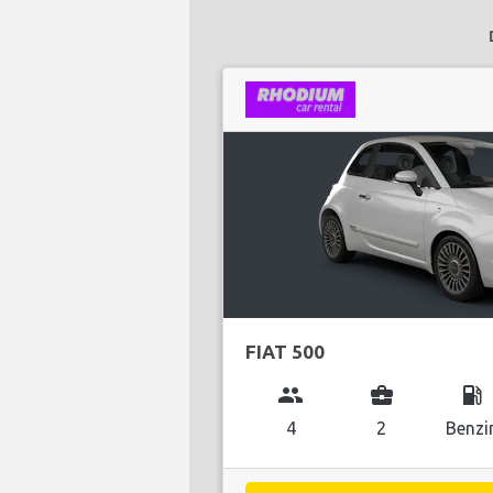
FIAT 500
group
business_center
local_gas_station
4
2
Benzi