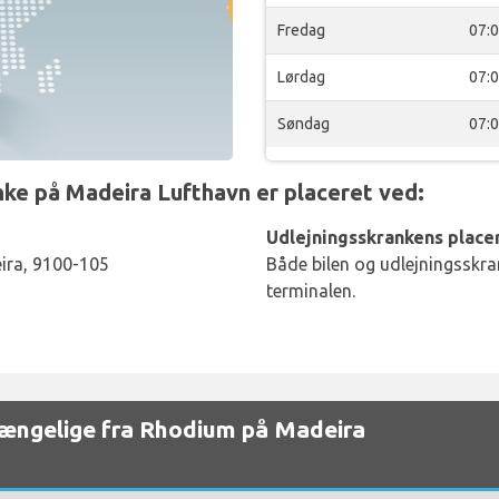
Fredag
07:
Lørdag
07:
Søndag
07:
e på Madeira Lufthavn er placeret ved:
Udlejningsskrankens placer
eira, 9100-105
Både bilen og udlejningsskran
terminalen.
ilgængelige fra Rhodium på Madeira