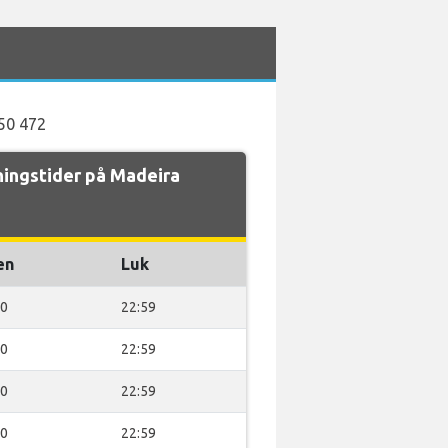
450 472
ingstider på Madeira
en
Luk
00
22:59
00
22:59
00
22:59
00
22:59