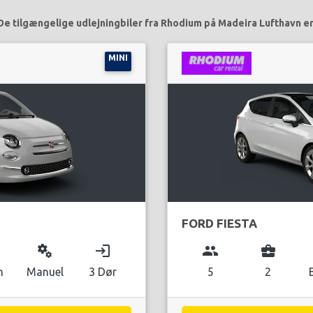
De tilgængelige udlejningbiler fra Rhodium på Madeira Lufthavn er
MINI
FORD FIESTA
miscellaneous_services
login
group
business_center
n
Manuel
3 Dør
5
2