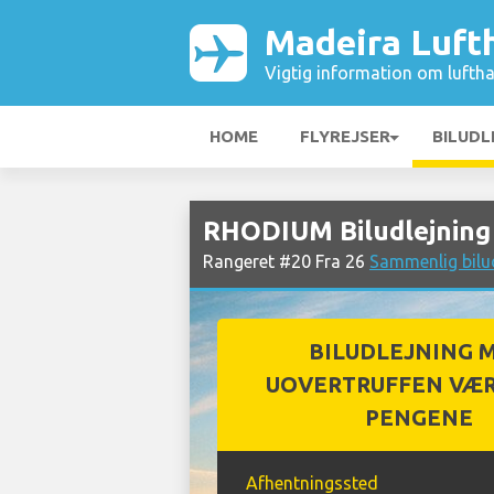
Madeira Luft
Vigtig information om luftha
HOME
FLYREJSER
BILUDL
RHODIUM Biludlejning
Rangeret #20 Fra 26
Sammenlig bilu
BILUDLEJNING 
UOVERTRUFFEN VÆR
PENGENE
Afhentningssted