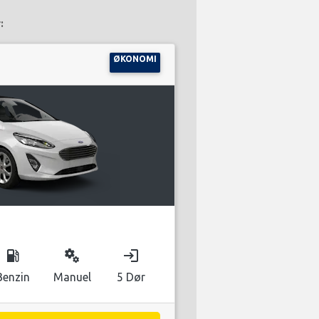
:
ØKONOMI
local_gas_station
miscellaneous_services
login
Benzin
Manuel
5 Dør