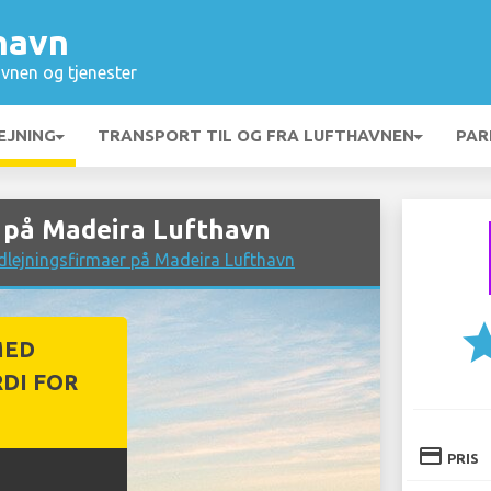
havn
vnen og tjenester
EJNING
TRANSPORT TIL OG FRA LUFTHAVNEN
PAR
 på Madeira Lufthavn
dlejningsfirmaer på Madeira Lufthavn
st
MED
DI FOR
credit_card
PRIS