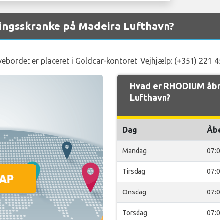
ngsskranke på Madeira Lufthavn?
bordet er placeret i Goldcar-kontoret. Vejhjælp: (+351) 221 
Hvad er RHODIUM åbn
Lufthavn?
Dag
Åb
Mandag
07:
Tirsdag
07:
Onsdag
07:
Torsdag
07: