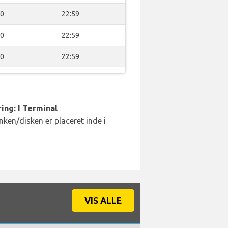
00
22:59
00
22:59
00
22:59
ing: I Terminal
ken/disken er placeret inde i
VIS ALLE