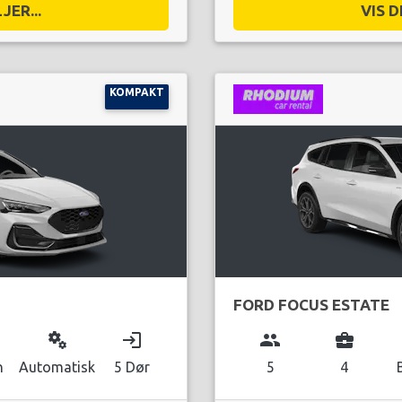
JER...
VIS D
KOMPAKT
FORD FOCUS ESTATE
miscellaneous_services
login
group
business_center
n
Automatisk
5 Dør
5
4