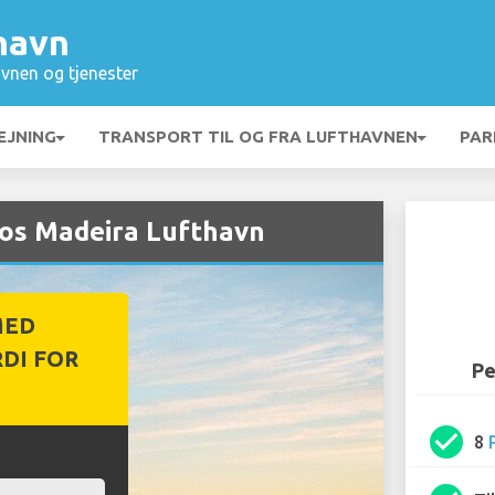
havn
vnen og tjenester
EJNING
TRANSPORT TIL OG FRA LUFTHAVNEN
PAR
hos Madeira Lufthavn
MED
DI FOR
Pe
check_circle
8