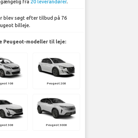
lgængelig fra
20 leverandører
.
r blev søgt efter tilbud på 76
ugeot billeje.
 Peugeot-modeller til leje:
geot 108
Peugeot 208
geot 308
Peugeot 3008