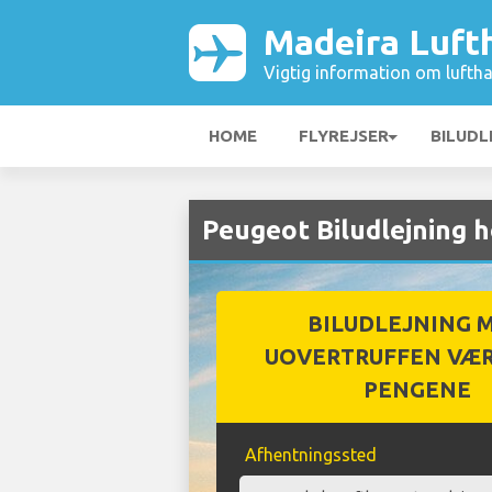
Madeira Luft
Vigtig information om luftha
HOME
FLYREJSER
BILUDL
Peugeot Biludlejning 
BILUDLEJNING 
UOVERTRUFFEN VÆR
PENGENE
Afhentningssted