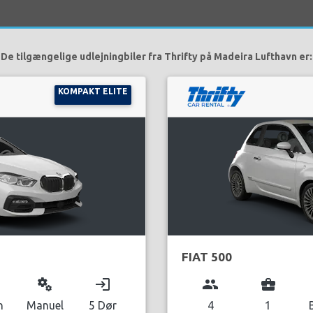
De tilgængelige udlejningbiler fra Thrifty på Madeira Lufthavn er:
KOMPAKT ELITE
FIAT 500
miscellaneous_services
login
group
business_center
n
Manuel
5 Dør
4
1