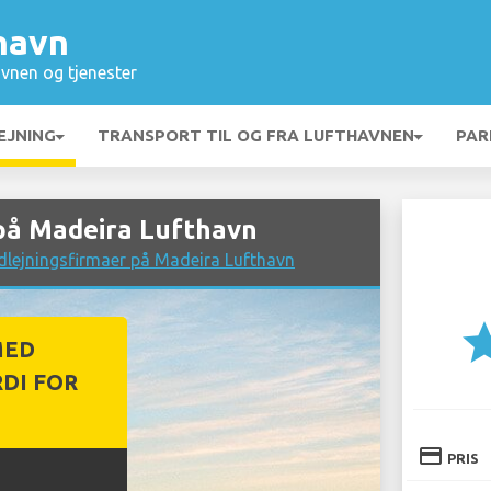
havn
vnen og tjenester
EJNING
TRANSPORT TIL OG FRA LUFTHAVNEN
PAR
på Madeira Lufthavn
dlejningsfirmaer på Madeira Lufthavn
st
MED
DI FOR
credit_card
PRIS