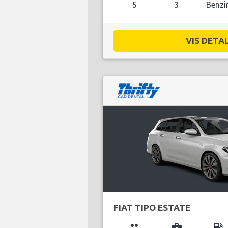
5
3
Benzi
VIS DETAL
FIAT TIPO ESTATE
group
business_center
local_gas_station