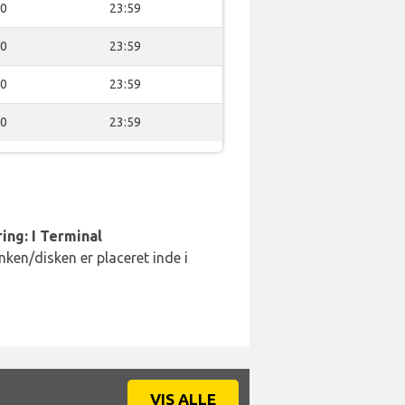
00
23:59
00
23:59
00
23:59
00
23:59
ing: I Terminal
ken/disken er placeret inde i
VIS ALLE