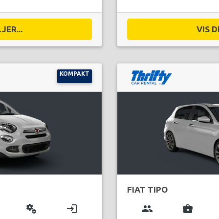
JER...
VIS D
KOMPAKT
FIAT TIPO
miscellaneous_services
login
group
business_center