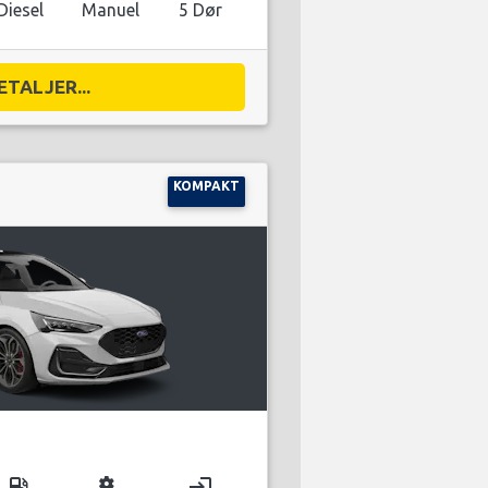
Diesel
Manuel
5 Dør
ETALJER...
KOMPAKT
local_gas_station
miscellaneous_services
login