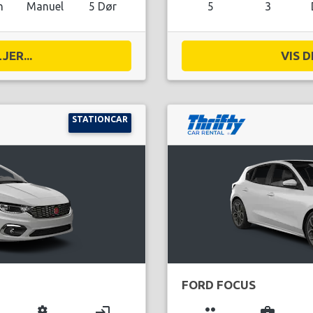
n
Manuel
5 Dør
5
3
JER...
VIS D
STATIONCAR
FORD FOCUS
miscellaneous_services
login
group
business_center