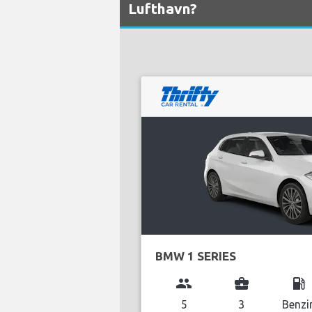
Lufthavn?
BMW 1 SERIES
group
business_center
local_gas_station
5
3
Benzi