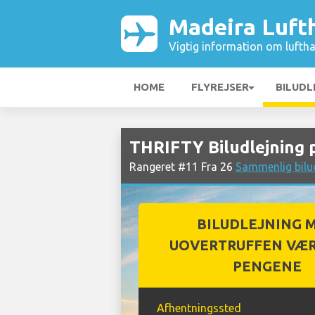
Madeira Luft
Vigtig information om luftha
HOME
FLYREJSER
BILUDL
THRIFTY Biludlejning 
Rangeret #11 Fra 26
Sammenlig bilu
BILUDLEJNING 
UOVERTRUFFEN VÆR
PENGENE
Afhentningssted