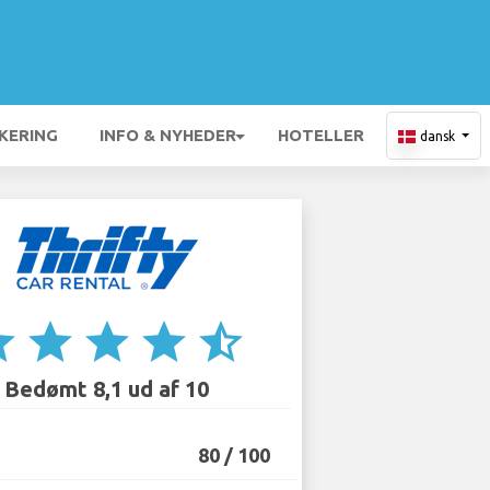
KERING
INFO & NYHEDER
HOTELLER
dansk
ar
star
star
star
star_half
Bedømt 8,1 ud af 10
80 / 100