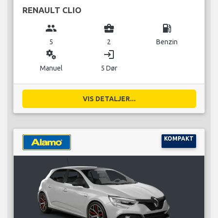
RENAULT CLIO
group
business_center
local_gas_station
5
2
Benzin
miscellaneous_services
login
Manuel
5 Dør
VIS DETALJER...
KOMPAKT