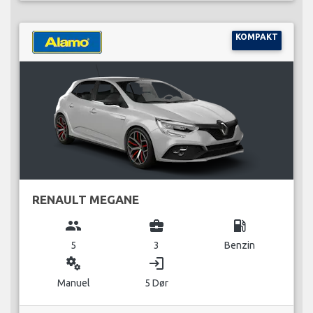
KOMPAKT
RENAULT MEGANE
group
business_center
local_gas_station
5
3
Benzin
miscellaneous_services
login
Manuel
5 Dør