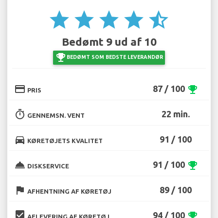
star
star
star
star
star_half
Bedømt 9 ud af 10
emoji_events
BEDØMT SOM BEDSTE LEVERANDØR
credit_card
87 / 100
emoji_events
PRIS
timer
22 min.
GENNEMSN. VENT
directions_car
91 / 100
KØRETØJETS KVALITET
room_service
91 / 100
emoji_events
DISKSERVICE
flag
89 / 100
AFHENTNING AF KØRETØJ
beenhere
94 / 100
emoji_events
AFLEVERING AF KØRETØJ