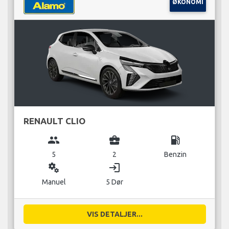
ØKONOMI
RENAULT CLIO
group
business_center
local_gas_station
5
2
Benzin
miscellaneous_services
login
Manuel
5 Dør
VIS DETALJER...