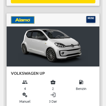
MINI
VOLKSWAGEN UP
group
business_center
local_gas_station
4
2
Benzin
miscellaneous_services
login
Manuel
3 Dør