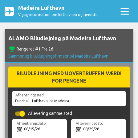
Madeira Lufthavn
Vigtig information om lufthavnen og tjenester
ALAMO Biludlejning på Madeira Lufthavn
emoji_events
Rangeret #1 Fra 26
Sammenlig biludlejningsfirmaer på Madeira Lufthavn
BILUDLEJNING MED UOVERTRUFFEN VÆRDI
FOR PENGENE
Afhentningssted
Aflevering samme sted
Afhentningsdato
Afleveringsdato