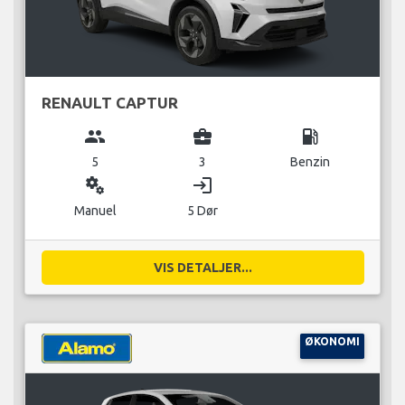
RENAULT CAPTUR
group
business_center
local_gas_station
5
3
Benzin
miscellaneous_services
login
Manuel
5 Dør
VIS DETALJER...
ØKONOMI