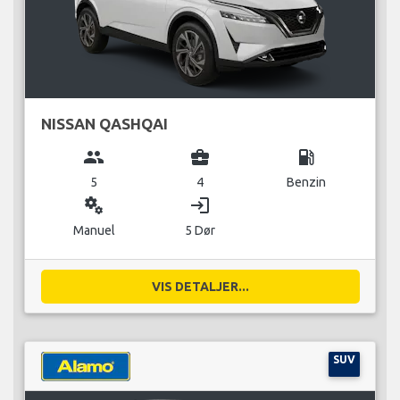
NISSAN QASHQAI
group
business_center
local_gas_station
5
4
Benzin
miscellaneous_services
login
Manuel
5 Dør
VIS DETALJER...
SUV