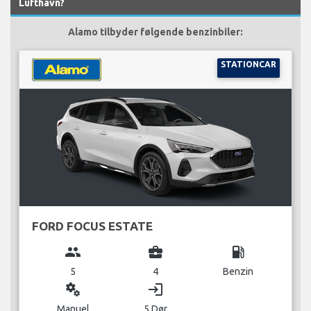
Lufthavn?
Alamo tilbyder følgende benzinbiler:
STATIONCAR
FORD FOCUS ESTATE
group
business_center
local_gas_station
5
4
Benzin
miscellaneous_services
login
Manuel
5 Dør