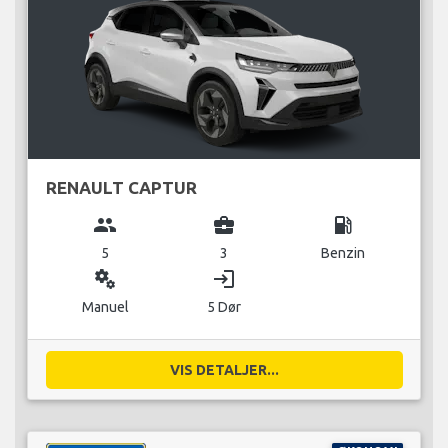
RENAULT CAPTUR
group
business_center
local_gas_station
5
3
Benzin
miscellaneous_services
login
Manuel
5 Dør
VIS DETALJER...