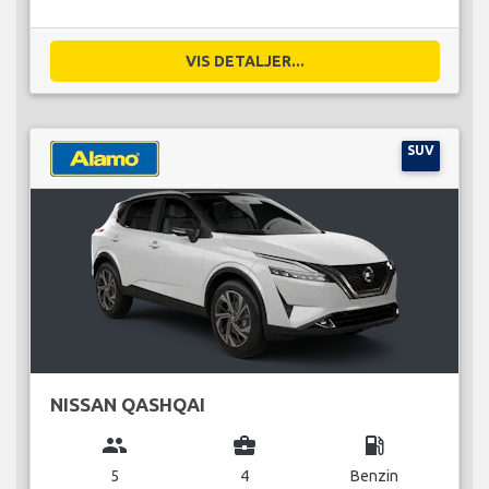
VIS DETALJER...
SUV
NISSAN QASHQAI
group
business_center
local_gas_station
5
4
Benzin