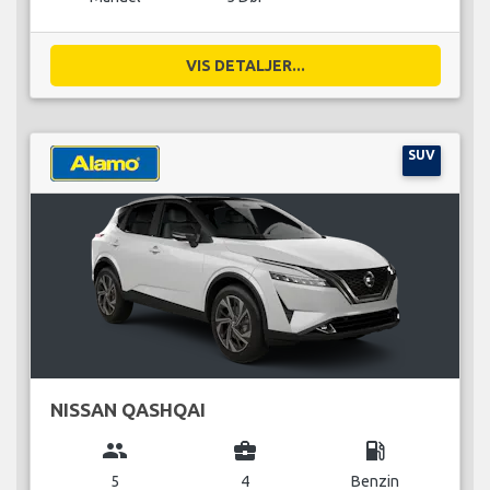
VIS DETALJER...
SUV
NISSAN QASHQAI
group
business_center
local_gas_station
5
4
Benzin