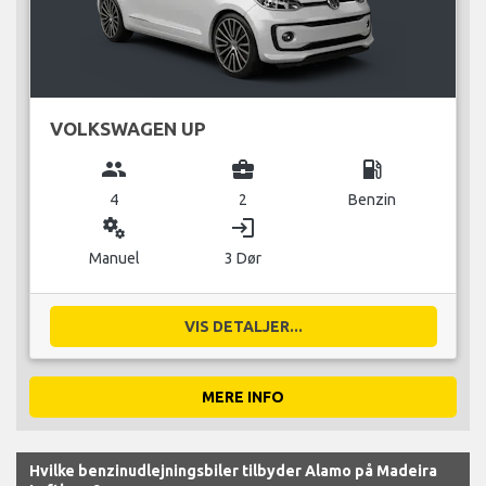
VOLKSWAGEN UP
group
business_center
local_gas_station
4
2
Benzin
miscellaneous_services
login
Manuel
3 Dør
VIS DETALJER...
MERE INFO
Hvilke benzinudlejningsbiler tilbyder Alamo på Madeira