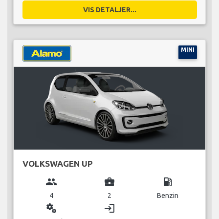
VIS DETALJER...
MINI
VOLKSWAGEN UP
group
business_center
local_gas_station
4
2
Benzin
miscellaneous_services
login