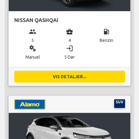
NISSAN QASHQAI
group
business_center
local_gas_station
5
4
Benzin
miscellaneous_services
login
Manuel
5 Dør
VIS DETALJER...
SUV