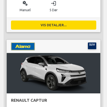
miscellaneous_services
login
Manuel
5 Dør
VIS DETALJER...
SUV
RENAULT CAPTUR