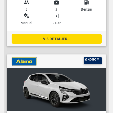
group
business_center
local_gas_station
5
3
Benzin
miscellaneous_services
login
Manuel
5 Dør
VIS DETALJER...
ØKONOMI