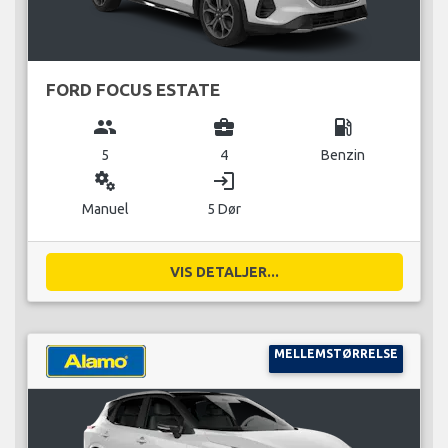
FORD FOCUS ESTATE
group
business_center
local_gas_station
5
4
Benzin
miscellaneous_services
login
Manuel
5 Dør
VIS DETALJER...
MELLEMSTØRRELSE