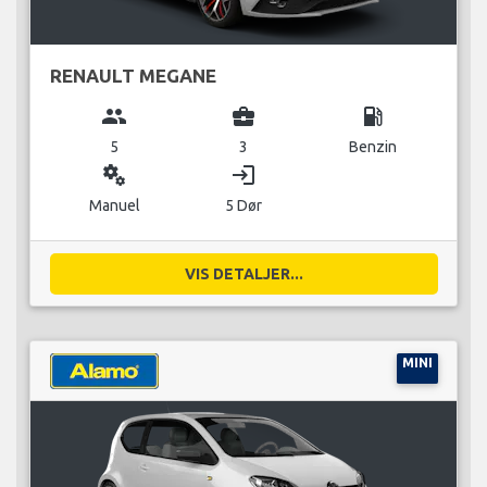
RENAULT MEGANE
group
business_center
local_gas_station
5
3
Benzin
miscellaneous_services
login
Manuel
5 Dør
VIS DETALJER...
MINI