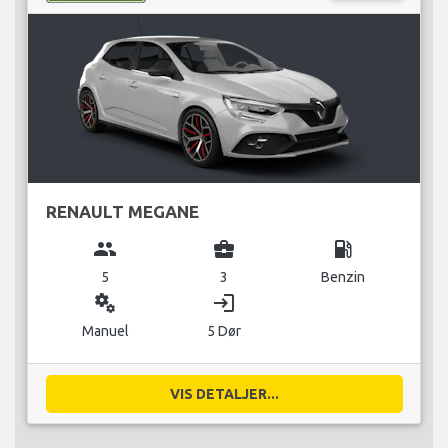
RENAULT MEGANE
group
business_center
local_gas_station
5
3
Benzin
miscellaneous_services
login
Manuel
5 Dør
VIS DETALJER...