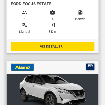
FORD FOCUS ESTATE
group
business_center
local_gas_station
5
4
Benzin
miscellaneous_services
login
Manuel
5 Dør
VIS DETALJER...
SUV