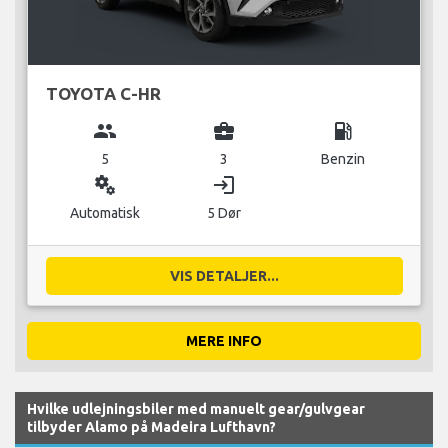
TOYOTA C-HR
group
business_center
local_gas_station
5
3
Benzin
miscellaneous_services
login
Automatisk
5 Dør
VIS DETALJER...
MERE INFO
Hvilke udlejningsbiler med manuelt gear/gulvgear
tilbyder Alamo på Madeira Lufthavn?