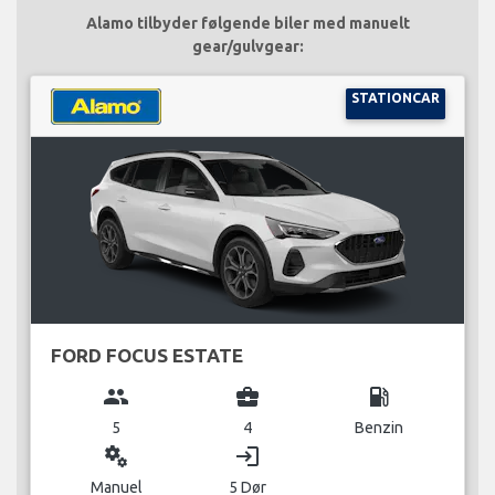
Alamo tilbyder følgende biler med manuelt
gear/gulvgear:
STATIONCAR
FORD FOCUS ESTATE
group
business_center
local_gas_station
5
4
Benzin
miscellaneous_services
login
Manuel
5 Dør