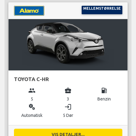
MELLEMSTØRRELSE
TOYOTA C-HR
group
business_center
local_gas_station
5
3
Benzin
miscellaneous_services
login
Automatisk
5 Dør
VIS DETALJER...