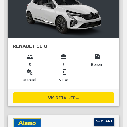
RENAULT CLIO
group
business_center
local_gas_station
5
2
Benzin
miscellaneous_services
login
Manuel
5 Dør
VIS DETALJER...
KOMPAKT