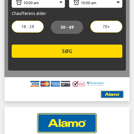
Chaufførens alder:
18 - 29
70+
30 - 69
SØG