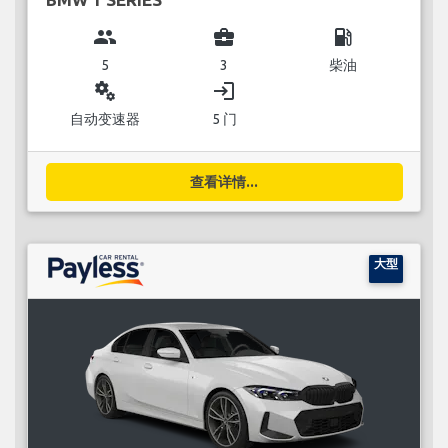
group
business_center
local_gas_station
5
3
柴油
miscellaneous_services
login
自动变速器
5 门
查看详情...
大型