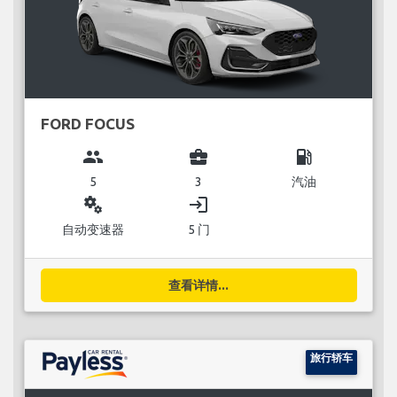
FORD FOCUS
group
business_center
local_gas_station
5
3
汽油
miscellaneous_services
login
自动变速器
5 门
查看详情...
旅行轿车