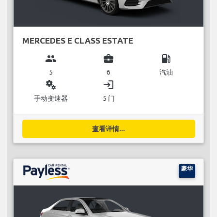
MERCEDES E CLASS ESTATE
group
business_center
local_gas_station
5
6
汽油
miscellaneous_services
login
手动变速器
5 门
查看详情...
豪华