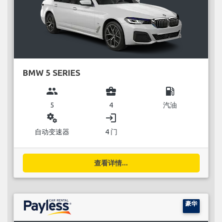
BMW 5 SERIES
group
business_center
local_gas_station
5
4
汽油
miscellaneous_services
login
自动变速器
4 门
查看详情...
豪华