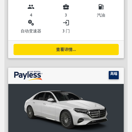
group
business_center
local_gas_station
4
3
汽油
miscellaneous_services
login
自动变速器
3 门
查看详情...
高端