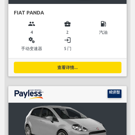
FIAT PANDA
group
business_center
local_gas_station
4
2
汽油
miscellaneous_services
login
手动变速器
5 门
查看详情...
经济型