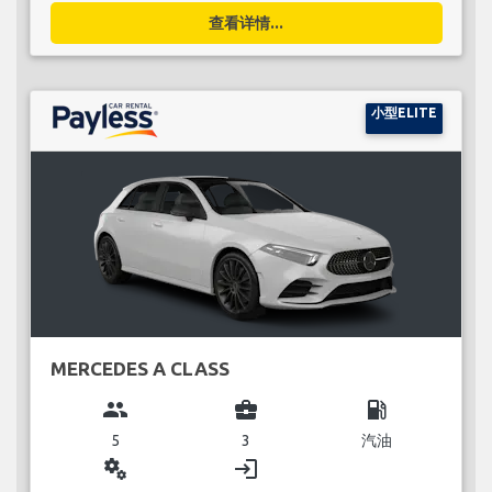
查看详情...
小型ELITE
MERCEDES A CLASS
group
business_center
local_gas_station
5
3
汽油
miscellaneous_services
login