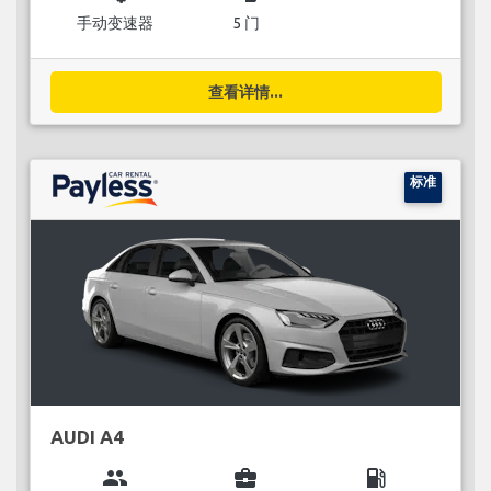
手动变速器
5 门
查看详情...
标准
AUDI A4
group
business_center
local_gas_station