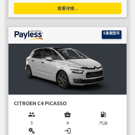
查看详情...
5座厢型车
CITROEN C4 PICASSO
group
business_center
local_gas_station
5
4
汽油
miscellaneous_services
login