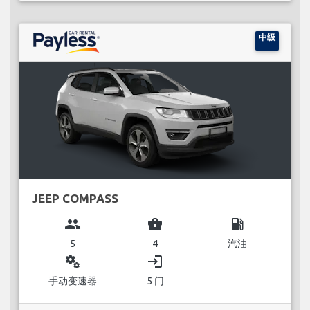
中级
JEEP COMPASS
group
business_center
local_gas_station
5
4
汽油
miscellaneous_services
login
手动变速器
5 门