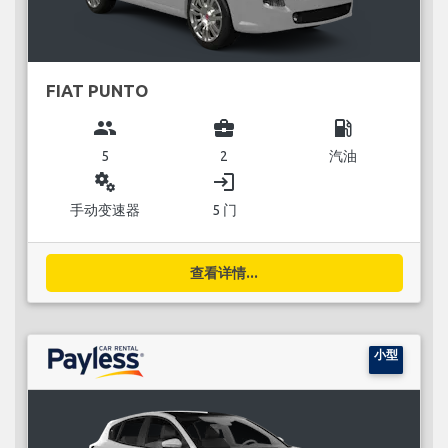
FIAT PUNTO
group
business_center
local_gas_station
5
2
汽油
miscellaneous_services
login
手动变速器
5 门
查看详情...
小型