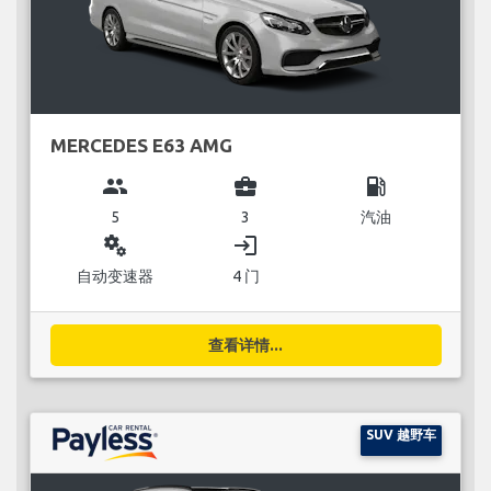
MERCEDES E63 AMG
group
business_center
local_gas_station
5
3
汽油
miscellaneous_services
login
自动变速器
4 门
查看详情...
SUV 越野车