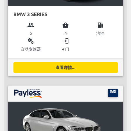
BMW 3 SERIES
group
business_center
local_gas_station
5
4
汽油
miscellaneous_services
login
自动变速器
4 门
查看详情...
高端