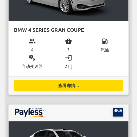
BMW 4 SERIES GRAN COUPE
group
business_center
local_gas_station
4
3
汽油
miscellaneous_services
login
自动变速器
2 门
查看详情...
豪华