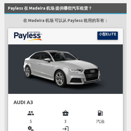
Payless 在 Madeira 机场 提供哪些汽车租赁？
在 Madeira 机场 可以从 Payless 租用的车有：
小型ELITE
AUDI A3
group
business_center
local_gas_station
5
3
汽油
miscellaneous_services
login