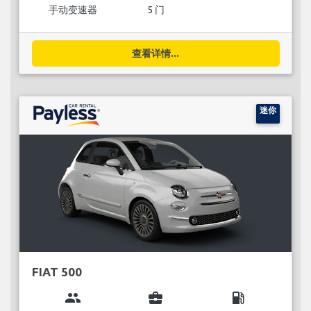
手动变速器
5 门
查看详情...
迷你
FIAT 500
group
business_center
local_gas_station