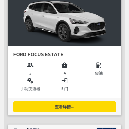
FORD FOCUS ESTATE
group
business_center
local_gas_station
5
4
柴油
miscellaneous_services
login
手动变速器
5 门
查看详情...