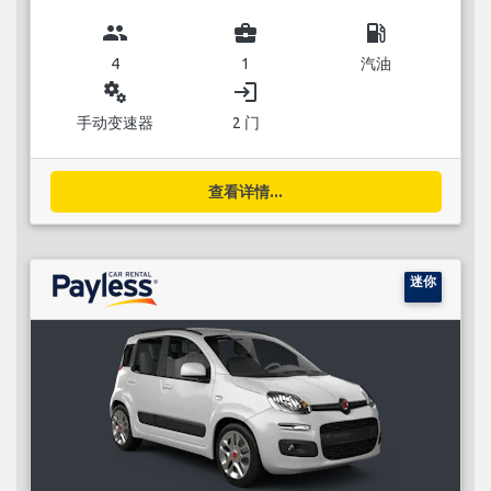
group
business_center
local_gas_station
4
1
汽油
miscellaneous_services
login
手动变速器
2 门
查看详情...
迷你