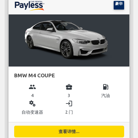
豪华
BMW M4 COUPE
group
business_center
local_gas_station
4
3
汽油
miscellaneous_services
login
自动变速器
2 门
查看详情...