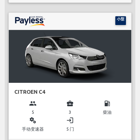
小型
CITROEN C4
group
business_center
local_gas_station
5
3
柴油
miscellaneous_services
login
手动变速器
5 门