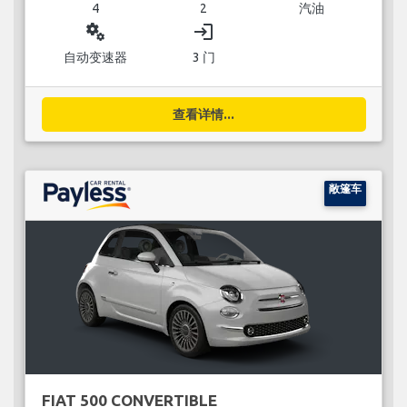
4
2
汽油
miscellaneous_services
login
自动变速器
3 门
查看详情...
敞篷车
FIAT 500 CONVERTIBLE