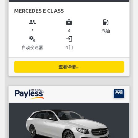
MERCEDES E CLASS
group
business_center
local_gas_station
5
4
汽油
miscellaneous_services
login
自动变速器
4 门
查看详情...
高端