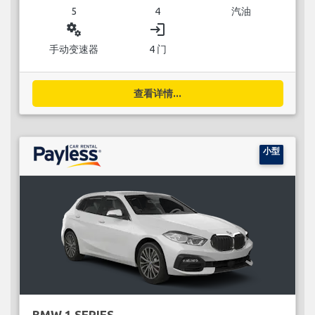
5
4
汽油
miscellaneous_services
login
手动变速器
4 门
查看详情...
小型
BMW 1 SERIES