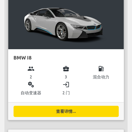
BMW I8
group
business_center
local_gas_station
2
3
混合动力
miscellaneous_services
login
自动变速器
2 门
查看详情...