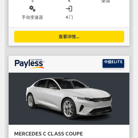
5
4
柴油
miscellaneous_services
login
手动变速器
4 门
查看详情...
中级ELITE
MERCEDES C CLASS COUPE