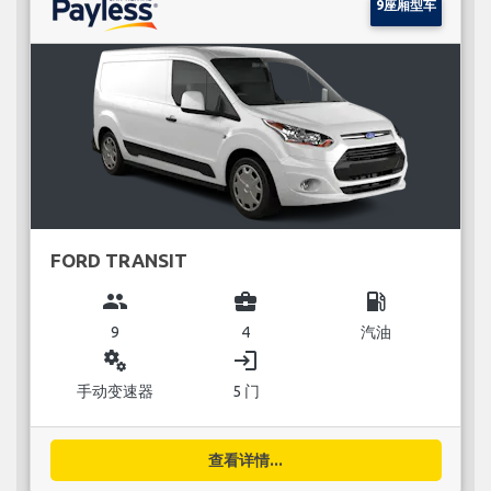
9座厢型车
FORD TRANSIT
group
business_center
local_gas_station
9
4
汽油
miscellaneous_services
login
手动变速器
5 门
查看详情...