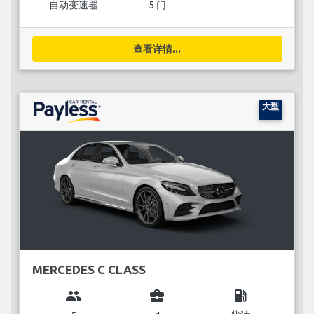
自动变速器
5 门
查看详情...
大型
MERCEDES C CLASS
group
business_center
local_gas_station