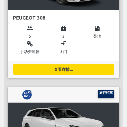
PEUGEOT 308
group
business_center
local_gas_station
5
3
柴油
miscellaneous_services
login
手动变速器
5 门
查看详情...
旅行轿车