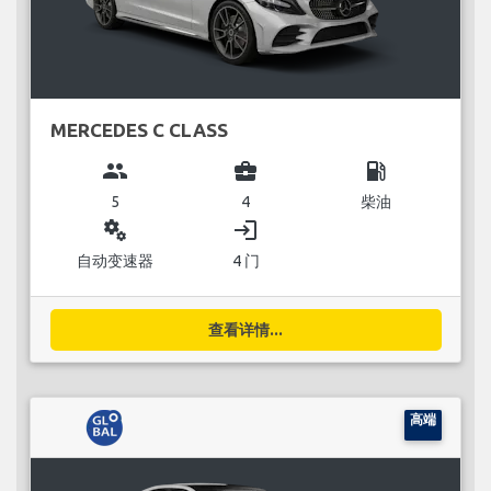
MERCEDES C CLASS
group
business_center
local_gas_station
5
4
柴油
miscellaneous_services
login
自动变速器
4 门
查看详情...
高端