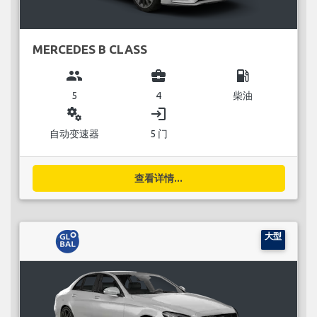
MERCEDES B CLASS
group
business_center
local_gas_station
5
4
柴油
miscellaneous_services
login
自动变速器
5 门
查看详情...
大型