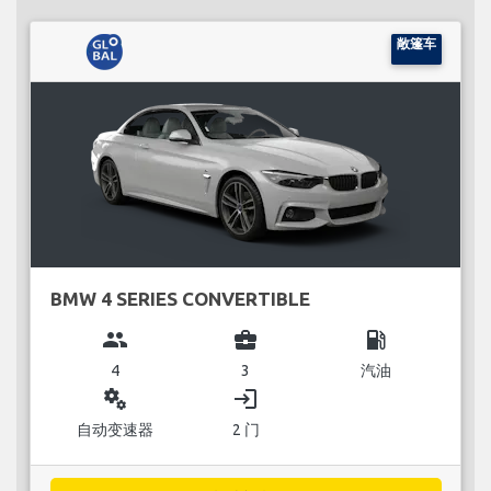
敞篷车
BMW 4 SERIES CONVERTIBLE
group
business_center
local_gas_station
4
3
汽油
miscellaneous_services
login
自动变速器
2 门