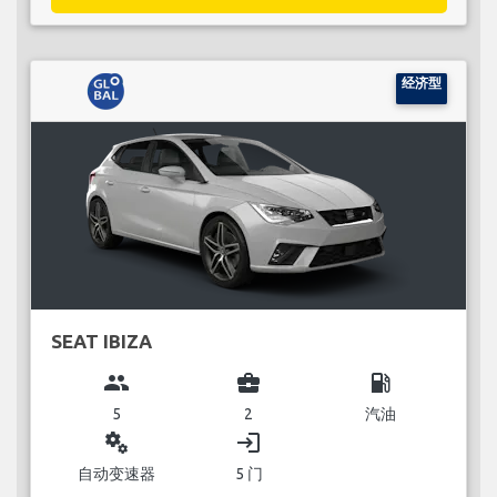
经济型
SEAT IBIZA
group
business_center
local_gas_station
5
2
汽油
miscellaneous_services
login
自动变速器
5 门