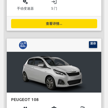
miscellaneous_services
login
手动变速器
5 门
查看详情...
迷你
PEUGEOT 108