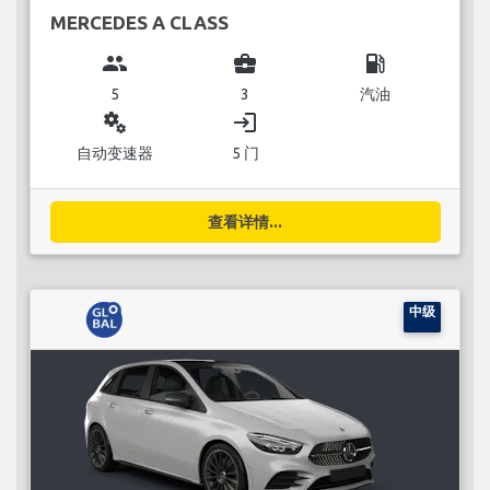
MERCEDES A CLASS
group
business_center
local_gas_station
5
3
汽油
miscellaneous_services
login
自动变速器
5 门
查看详情...
中级