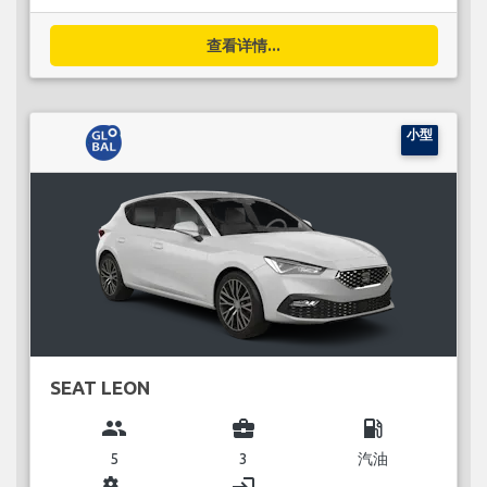
查看详情...
小型
SEAT LEON
group
business_center
local_gas_station
5
3
汽油