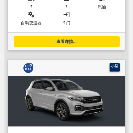
5
3
汽油
miscellaneous_services
login
自动变速器
5 门
查看详情...
小型