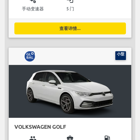
miscellaneous_services
login
手动变速器
5 门
查看详情...
小型
VOLKSWAGEN GOLF
group
business_center
local_gas_station