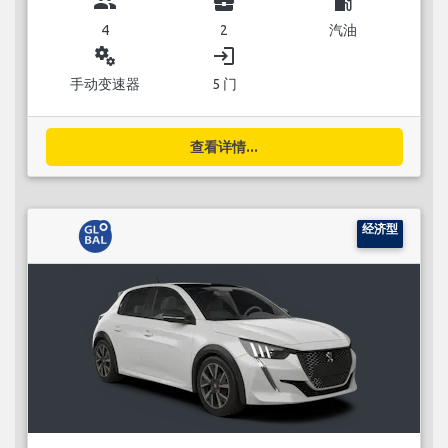
group
business_center
local_gas_station
4
2
汽油
miscellaneous_services
login
手动变速器
5 门
查看详情...
经济型