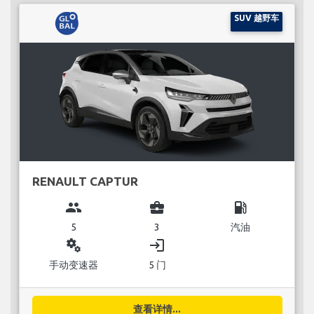
SUV 越野车
RENAULT CAPTUR
group
business_center
local_gas_station
5
3
汽油
miscellaneous_services
login
手动变速器
5 门
查看详情...