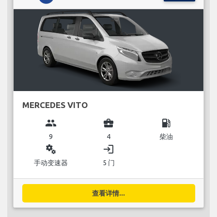
MERCEDES VITO
group
business_center
local_gas_station
9
4
柴油
miscellaneous_services
login
手动变速器
5 门
查看详情...