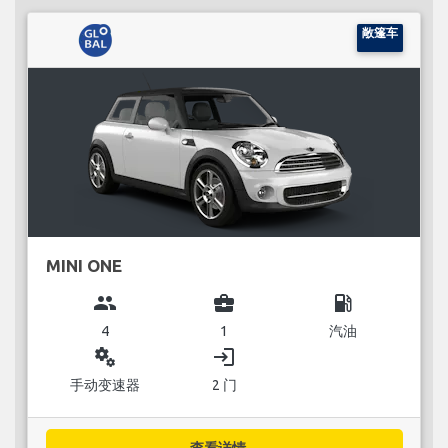
敞篷车
MINI ONE
group
business_center
local_gas_station
4
1
汽油
miscellaneous_services
login
手动变速器
2 门
查看详情...