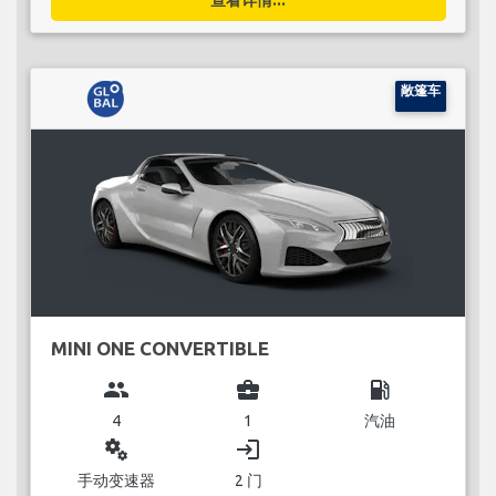
敞篷车
MINI ONE CONVERTIBLE
group
business_center
local_gas_station
4
1
汽油
miscellaneous_services
login
手动变速器
2 门