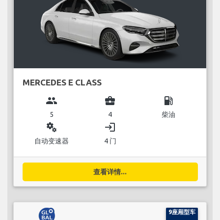
MERCEDES E CLASS
group
business_center
local_gas_station
5
4
柴油
miscellaneous_services
login
自动变速器
4 门
查看详情...
9座厢型车