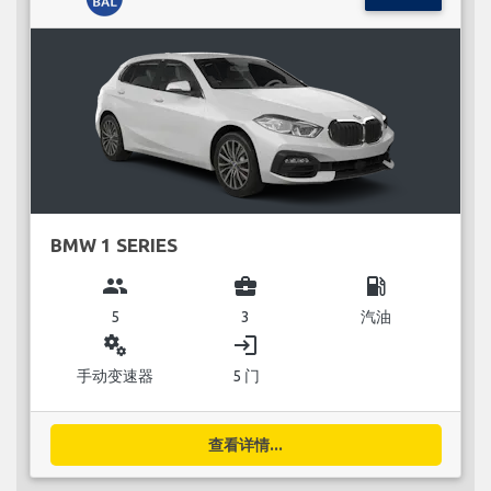
BMW 1 SERIES
group
business_center
local_gas_station
5
3
汽油
miscellaneous_services
login
手动变速器
5 门
查看详情...