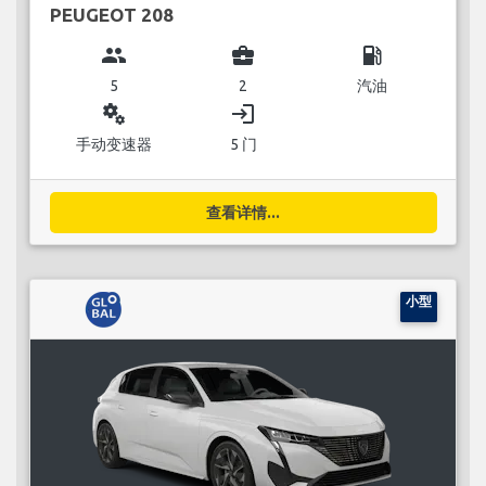
PEUGEOT 208
group
business_center
local_gas_station
5
2
汽油
miscellaneous_services
login
手动变速器
5 门
查看详情...
小型