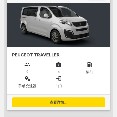
PEUGEOT TRAVELLER
group
business_center
local_gas_station
9
4
柴油
miscellaneous_services
login
手动变速器
5 门
查看详情...