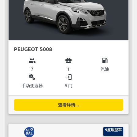
PEUGEOT 5008
group
business_center
local_gas_station
7
1
汽油
miscellaneous_services
login
手动变速器
5 门
查看详情...
9座厢型车