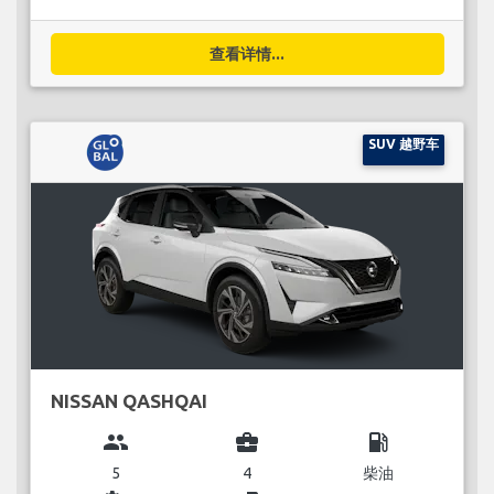
查看详情...
SUV 越野车
NISSAN QASHQAI
group
business_center
local_gas_station
5
4
柴油