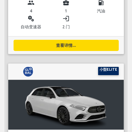
group
business_center
local_gas_station
4
1
汽油
miscellaneous_services
login
自动变速器
2 门
查看详情...
小型ELITE