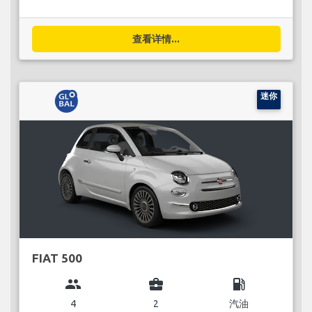
查看详情...
迷你
FIAT 500
group
business_center
local_gas_station
4
2
汽油