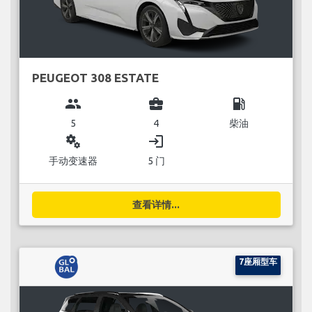
PEUGEOT 308 ESTATE
group
business_center
local_gas_station
5
4
柴油
miscellaneous_services
login
手动变速器
5 门
查看详情...
7座厢型车