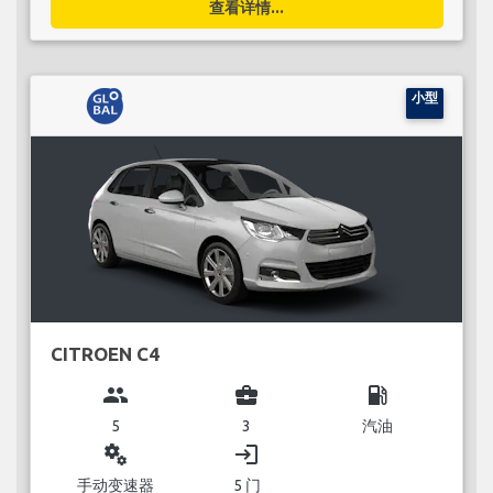
查看详情...
小型
CITROEN C4
group
business_center
local_gas_station
5
3
汽油
miscellaneous_services
login
手动变速器
5 门