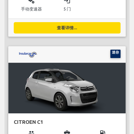
miscellaneous_services
login
手动变速器
5 门
查看详情...
迷你
CITROEN C1
group
business_center
local_gas_station