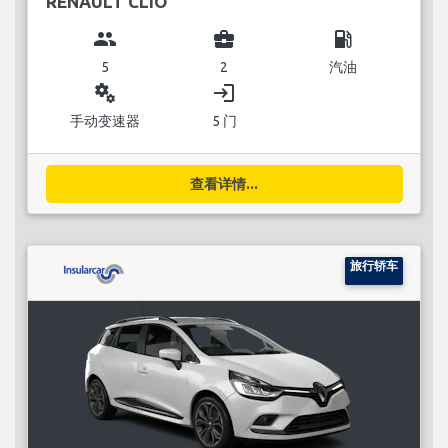
RENAULT CLIO
group
business_center
local_gas_station
5
2
汽油
miscellaneous_services
login
手动变速器
5 门
查看详情...
旅行轿车