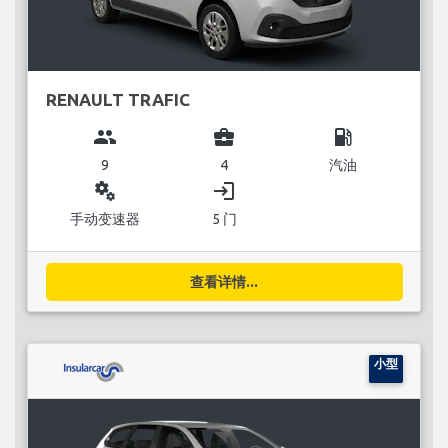
RENAULT TRAFIC
group
business_center
local_gas_station
9
4
汽油
miscellaneous_services
login
手动变速器
5 门
查看详情...
小型