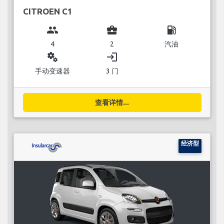
CITROEN C1
group
business_center
local_gas_station
4
2
汽油
miscellaneous_services
login
手动变速器
3 门
查看详情...
经济型