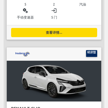
5
2
汽油
miscellaneous_services
login
手动变速器
5 门
查看详情...
经济型