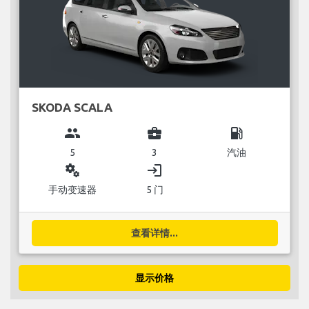
SKODA SCALA
group
business_center
local_gas_station
5
3
汽油
miscellaneous_services
login
手动变速器
5 门
查看详情...
显示价格