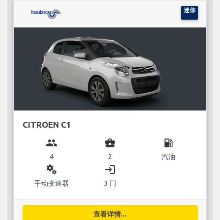
迷你
CITROEN C1
group
business_center
local_gas_station
4
2
汽油
miscellaneous_services
login
手动变速器
3 门
查看详情...