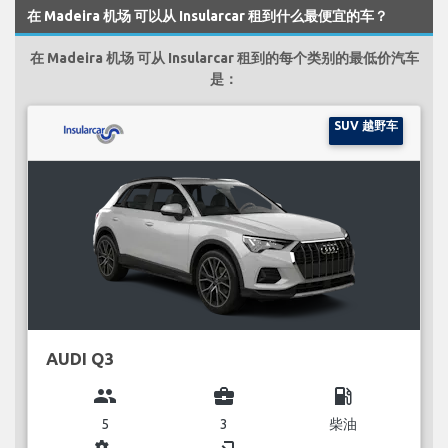
在 Madeira 机场 可以从 Insularcar 租到什么最便宜的车？
在 Madeira 机场 可从 Insularcar 租到的每个类别的最低价汽车
是：
SUV 越野车
AUDI Q3
group
business_center
local_gas_station
5
3
柴油