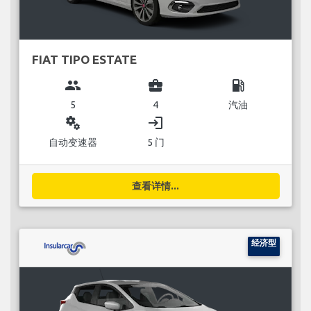
FIAT TIPO ESTATE
group
business_center
local_gas_station
5
4
汽油
miscellaneous_services
login
自动变速器
5 门
查看详情...
经济型