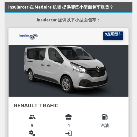
Insularcar 在 Madeira 机场 提供哪些小型面包车租赁？
Insularcar 提供以下小型面包车：
9座厢型车
RENAULT TRAFIC
group
business_center
local_gas_station
9
4
汽油
miscellaneous_services
login