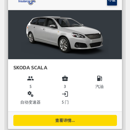
SKODA SCALA
group
business_center
local_gas_station
5
3
汽油
miscellaneous_services
login
自动变速器
5 门
查看详情...