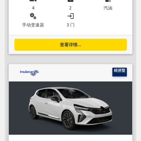
4
2
汽油
miscellaneous_services
login
手动变速器
3 门
查看详情...
经济型