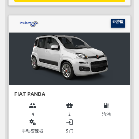
经济型
FIAT PANDA
group
business_center
local_gas_station
4
2
汽油
miscellaneous_services
login
手动变速器
5 门