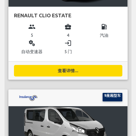
RENAULT CLIO ESTATE
group
business_center
local_gas_station
5
4
汽油
miscellaneous_services
login
自动变速器
5 门
查看详情...
9座厢型车