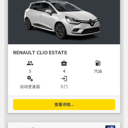
RENAULT CLIO ESTATE
group
business_center
local_gas_station
5
4
汽油
miscellaneous_services
login
自动变速器
5 门
查看详情...
小型