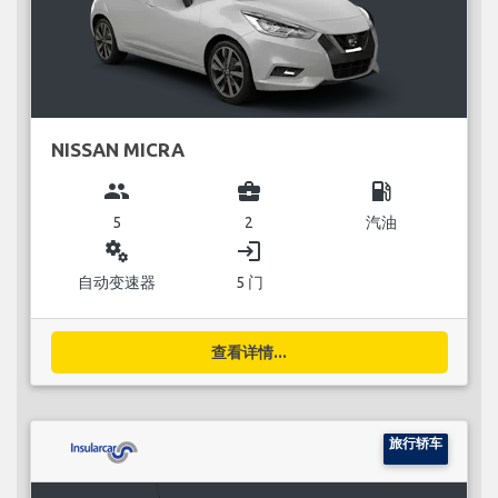
NISSAN MICRA
group
business_center
local_gas_station
5
2
汽油
miscellaneous_services
login
自动变速器
5 门
查看详情...
旅行轿车