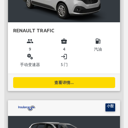
RENAULT TRAFIC
group
business_center
local_gas_station
9
4
汽油
miscellaneous_services
login
手动变速器
5 门
查看详情...
小型