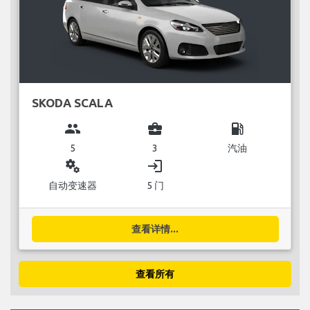
SKODA SCALA
group
business_center
local_gas_station
5
3
汽油
miscellaneous_services
login
自动变速器
5 门
查看详情...
查看所有