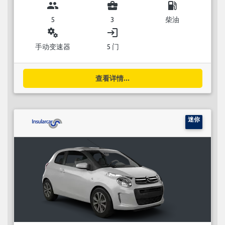
group
business_center
local_gas_station
5
3
柴油
miscellaneous_services
login
手动变速器
5 门
查看详情...
迷你