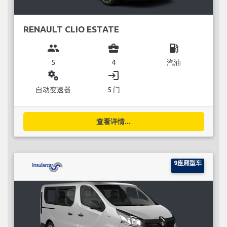
RENAULT CLIO ESTATE
group
business_center
local_gas_station
5
4
汽油
miscellaneous_services
login
自动变速器
5 门
查看详情...
9座厢型车