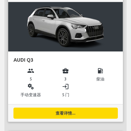
AUDI Q3
group
business_center
local_gas_station
5
3
柴油
miscellaneous_services
login
手动变速器
5 门
查看详情...