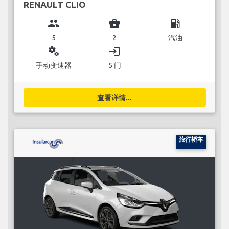
RENAULT CLIO
group
business_center
local_gas_station
5
2
汽油
miscellaneous_services
login
手动变速器
5 门
查看详情...
旅行轿车