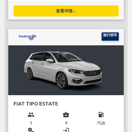
查看详情...
旅行轿车
FIAT TIPO ESTATE
group
business_center
local_gas_station
5
4
汽油
miscellaneous_services
login