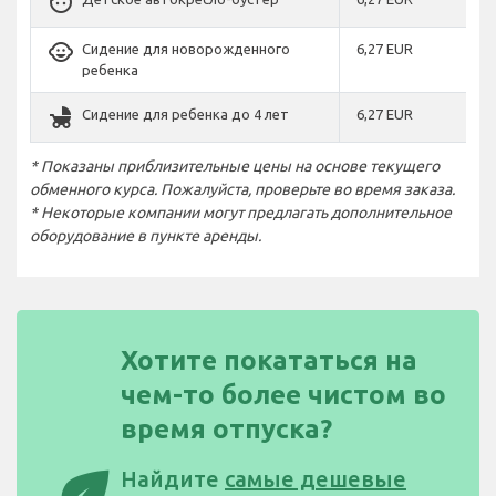
face
child_care
Сидение для новорожденного
6,27 EUR
ребенка
child_friendly
Сидение для ребенка до 4 лет
6,27 EUR
* Показаны приблизительные цены на основе текущего
обменного курса. Пожалуйста, проверьте во время заказа.
* Некоторые компании могут предлагать дополнительное
оборудование в пункте аренды.
Хотите покататься на
чем-то более чистом во
время отпуска?
eco
Найдите
самые дешевые