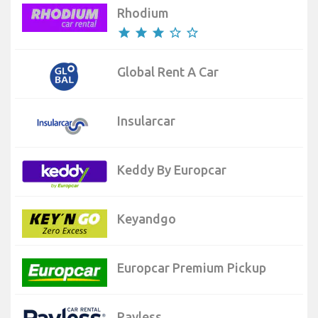
Rhodium
star
star
star
star_border
star_border
Global Rent A Car
Insularcar
Keddy By Europcar
Keyandgo
Europcar Premium Pickup
Payless