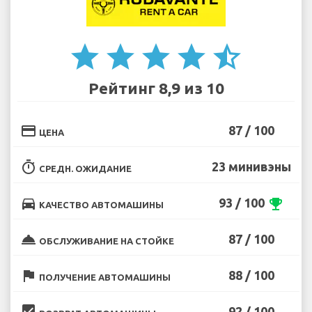
star
star
star
star
star_half
Рейтинг 8,9 из 10
credit_card
87 / 100
ЦЕНА
timer
23 минивэны
СРЕДН. ОЖИДАНИЕ
directions_car
93 / 100
emoji_events
КАЧЕСТВО АВТОМАШИНЫ
room_service
87 / 100
ОБСЛУЖИВАНИЕ НА СТОЙКЕ
flag
88 / 100
ПОЛУЧЕНИЕ АВТОМАШИНЫ
beenhere
92 / 100