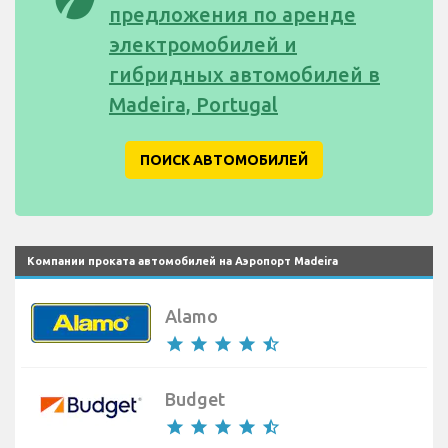
предложения по аренде
электромобилей и
гибридных автомобилей в
Madeira, Portugal
ПОИСК АВТОМОБИЛЕЙ
Компании проката автомобилей на Аэропорт Madeira
Alamo
star
star
star
star
star_half
Budget
star
star
star
star
star_half