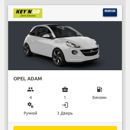
МИНИ
OPEL ADAM
group
business_center
local_gas_station
4
1
Бензин
miscellaneous_services
login
Ручной
3 Дверь