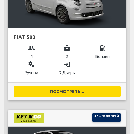
FIAT 500
group
business_center
local_gas_station
4
2
Бензин
miscellaneous_services
login
Ручной
3 Дверь
ПОСМОТРЕТЬ...
ЭКОНОМНЫЙ