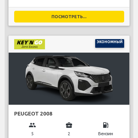
ПОСМОТРЕТЬ...
ЭКОНОМНЫЙ
PEUGEOT 2008
group
business_center
local_gas_station
5
2
Бензин