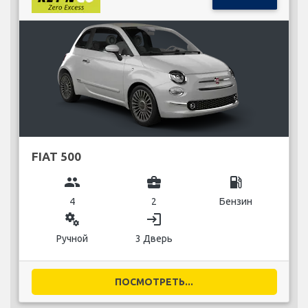
FIAT 500
group
business_center
local_gas_station
4
2
Бензин
miscellaneous_services
login
Ручной
3 Дверь
ПОСМОТРЕТЬ...