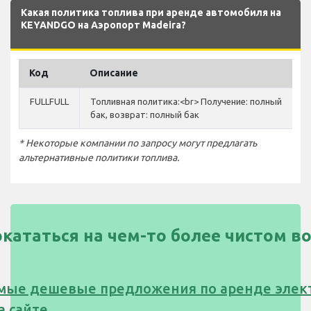
Какая политика топлива при аренде автомобиля на
KEYANDGO на Аэропорт Madeira?
Код
Описание
FULLFULL
Топливная политика:<br> Получение: полный
бак, возврат: полный бак
* Некоторые компании по запросу могут предлагать
альтернативные политики топлива.
окататься на чем-то более чистом в
мые дешевые предложения по аренде элек
а сайте