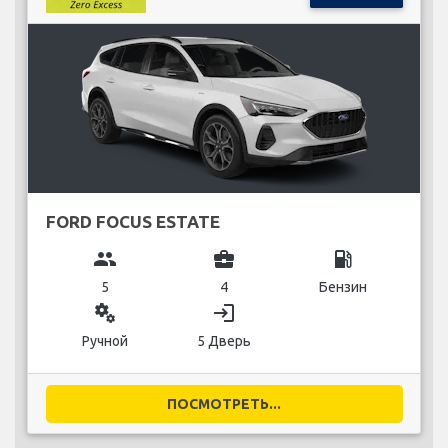
FORD FOCUS ESTATE
group
business_center
local_gas_station
5
4
Бензин
miscellaneous_services
login
Ручной
5 Дверь
ПОСМОТРЕТЬ...