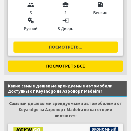
group
business_center
local_gas_station
5
2
Бензин
miscellaneous_services
login
Ручной
5 Дверь
ПОСМОТРЕТЬ...
ПОСМОТРЕТЬ ВСЕ
Какие самые дешевые арендуемые автомобили
доступны от Keyandgo на Аэропорт Madeira?
Самыми дешевыми арендуемыми автомобилями от
Keyandgo на Аэропорт Madeira по категории
являются:
ЭКОНОМНЫЙ