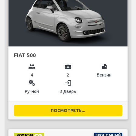
FIAT 500
group
business_center
local_gas_station
4
2
Бензин
miscellaneous_services
login
Ручной
3 Дверь
ПОСМОТРЕТЬ...
ЭКОНОМНЫЙ