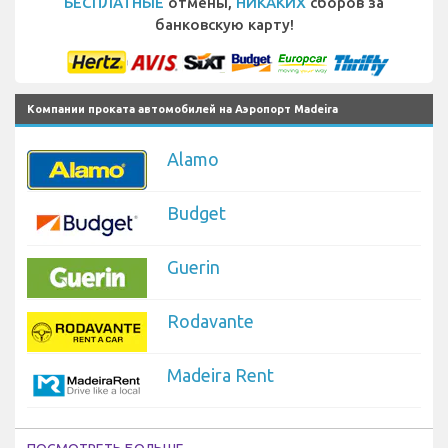
БЕСПЛАТНЫЕ
отмены,
НИКАКИХ
сборов за
банковскую карту!
Компании проката автомобилей на Аэропорт Madeira
Alamo
Budget
Guerin
Rodavante
Madeira Rent