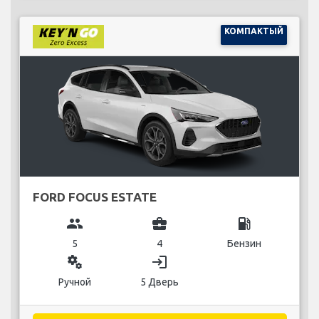
КОМПАКТЫЙ
FORD FOCUS ESTATE
group
business_center
local_gas_station
5
4
Бензин
miscellaneous_services
login
Ручной
5 Дверь