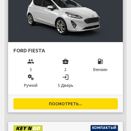
FORD FIESTA
group
business_center
local_gas_station
5
2
Бензин
miscellaneous_services
login
Ручной
5 Дверь
ПОСМОТРЕТЬ...
КОМПАКТЫЙ