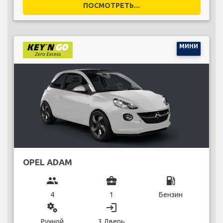
ПОСМОТРЕТЬ...
МИНИ
OPEL ADAM
group
business_center
local_gas_station
4
1
Бензин
miscellaneous_services
login
Ручной
3 Дверь