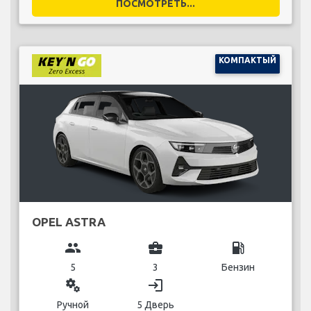
ПОСМОТРЕТЬ...
КОМПАКТЫЙ
OPEL ASTRA
group
business_center
local_gas_station
5
3
Бензин
miscellaneous_services
login
Ручной
5 Дверь