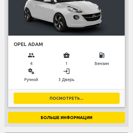
OPEL ADAM
group
business_center
local_gas_station
4
1
Бензин
miscellaneous_services
login
Ручной
3 Дверь
ПОСМОТРЕТЬ...
БОЛЬШЕ ИНФОРМАЦИИ