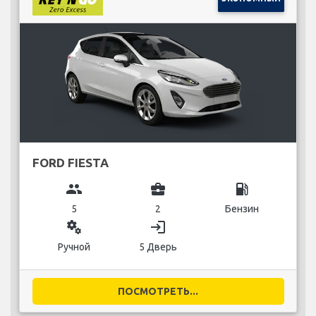
FORD FIESTA
group
business_center
local_gas_station
5
2
Бензин
miscellaneous_services
login
Ручной
5 Дверь
ПОСМОТРЕТЬ...