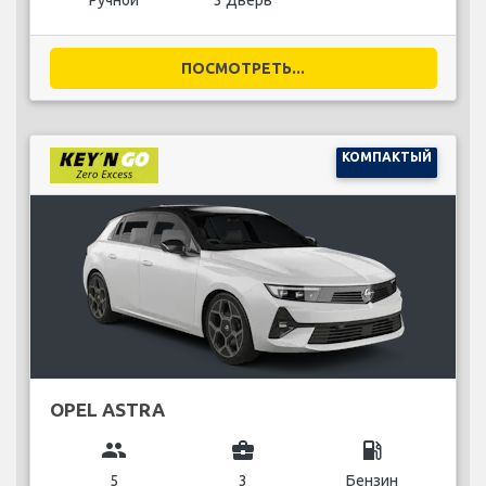
Ручной
3 Дверь
ПОСМОТРЕТЬ...
КОМПАКТЫЙ
OPEL ASTRA
group
business_center
local_gas_station
5
3
Бензин