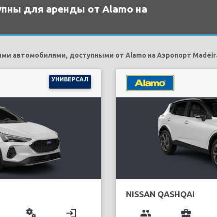
пны для аренды от Alamo на
и автомобилями, доступными от Alamo на Аэропорт Madeir
УНИВЕРСАЛ
NISSAN QASHQAI
miscellaneous_services
login
group
business_center