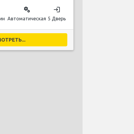
on
miscellaneous_services
login
ин
Автоматическая
5 Дверь
ОТРЕТЬ...