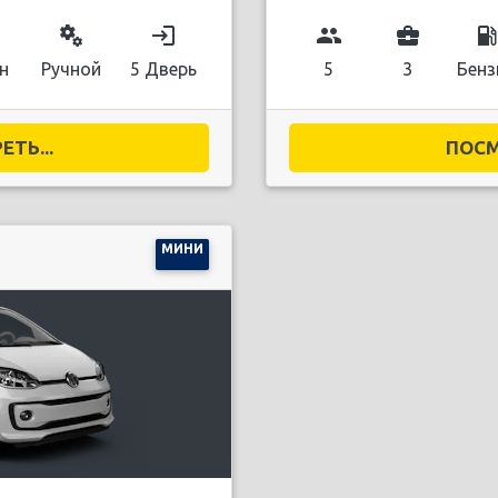
miscellaneous_services
login
group
business_center
local_gas_stati
н
Ручной
5 Дверь
5
3
Бенз
ТЬ...
ПОСМ
МИНИ