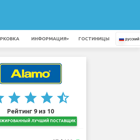
РКОВКА
ИНФОРМАЦИЯ
ГОСТИНИЦЫ
русский
ar
star
star
star
star_half
Рейтинг 9 из 10
НЖИРОВАННЫЙ ЛУЧШИЙ ПОСТАВЩИК