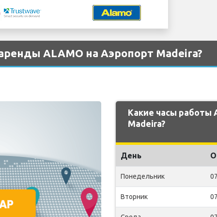
 аренды ALAMO на Аэропорт Madeira?
Какие часы работы
Madeira?
День
О
Понедельник
07
Вторник
07
Среда
07