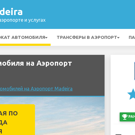
deira
эропорте и услугах
ОКАТ АВТОМОБИЛЯ
ТРАНСФЕРЫ В АЭРОПОРТ
ПА
обиля на Аэропорт
томобилей на Аэропорт Madeira
st
АЯ ПО
emoji_events
РА
ДА
Я