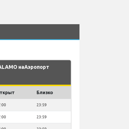
 ALAMO наАэропорт
ткрыт
Близко
:00
23:59
:00
23:59
:00
23:59