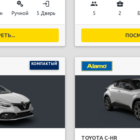
miscellaneous_services
login
group
business_center
н
Ручной
5 Дверь
5
2
ТЬ...
ПОСМ
КОМПАКТЫЙ
TOYOTA C-HR