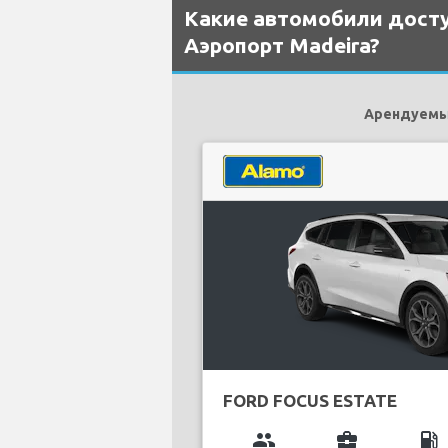
Какие автомобили досту
Аэропорт Madeira?
Арендуемым
FORD FOCUS ESTATE
group
business_center
local_gas_station