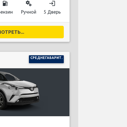
local_gas_station
miscellaneous_services
login
Бензин
Ручной
5 Дверь
ОТРЕТЬ...
СРЕДНЕГАБАРИТ.