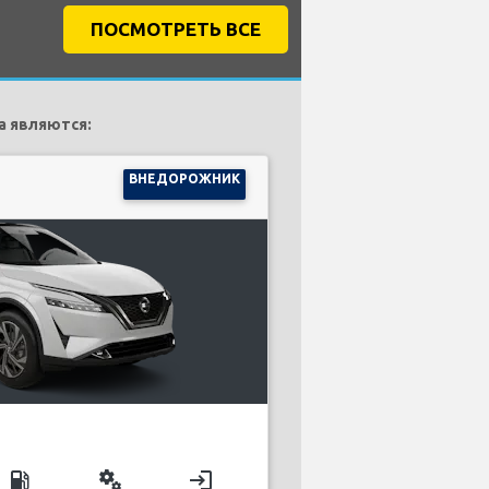
ПОСМОТРЕТЬ ВСЕ
a являются:
ВНЕДОРОЖНИК
local_gas_station
miscellaneous_services
login