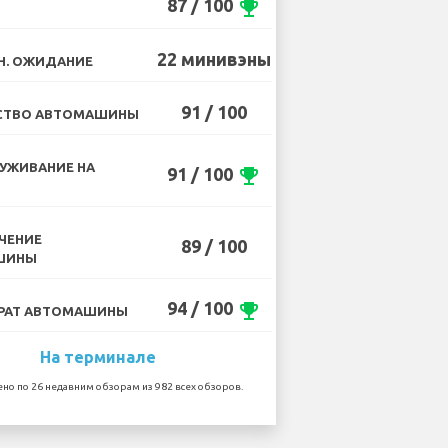
87 / 100
emoji_events
22 минивэны
Н. ОЖИДАНИЕ
91 / 100
СТВО АВТОМАШИНЫ
УЖИВАНИЕ НА
91 / 100
emoji_events
ЧЕНИЕ
89 / 100
ШИНЫ
94 / 100
emoji_events
РАТ АВТОМАШИНЫ
На терминале
но по 26 недавним обзорам из 982 всех обзоров.