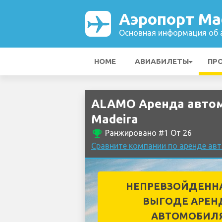
Аэропорт Ma
Основная информация об а
HOME
АВИАБИЛЕТЫ
ПР
ALAMO Аренда автом
Madeira
emoji_events
Ранжировано #1 От 26
Сравните компании по аренде ав
НЕПРЕВЗОЙДЕНН
ВЫГОДЕ АРЕН
АВТОМОБИЛ