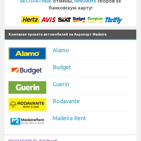
БЕСПЛАТНЫЕ
отмены,
НИКАКИХ
сборов за
банковскую карту!
Компании проката автомобилей на Аэропорт Madeira
Alamo
Budget
Guerin
Rodavante
Madeira Rent