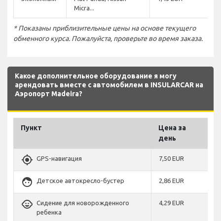
Micra...
* Показаны приблизительные цены на основе текущего
обменного курса. Пожалуйста, проверьте во время заказа.
Какое дополнительное оборудование я могу
арендовать вместе с автомобилем в INSULARCAR на
Аэропорт Madeira?
Пункт
Цена за
день
gps_fixed
GPS-навигация
7,50 EUR
face
Детское автокресло-бустер
2,86 EUR
child_care
Сидение для новорожденного
4,29 EUR
ребенка