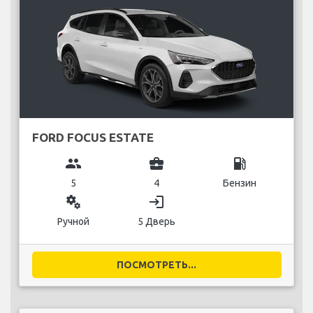
FORD FOCUS ESTATE
group
business_center
local_gas_station
5
4
Бензин
miscellaneous_services
login
Ручной
5 Дверь
ПОСМОТРЕТЬ...