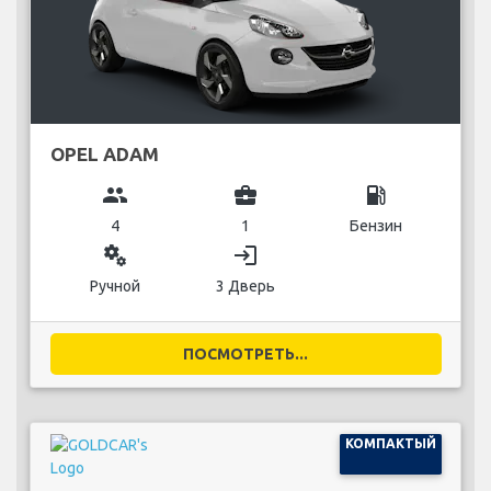
OPEL ADAM
group
business_center
local_gas_station
4
1
Бензин
miscellaneous_services
login
Ручной
3 Дверь
ПОСМОТРЕТЬ...
КОМПАКТЫЙ