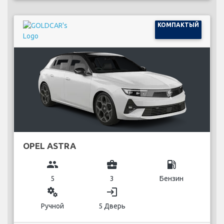
КОМПАКТЫЙ
OPEL ASTRA
group
business_center
local_gas_station
5
3
Бензин
miscellaneous_services
login
Ручной
5 Дверь