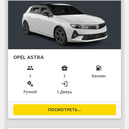
OPEL ASTRA
group
business_center
local_gas_station
5
3
Бензин
miscellaneous_services
login
Ручной
5 Дверь
ПОСМОТРЕТЬ...