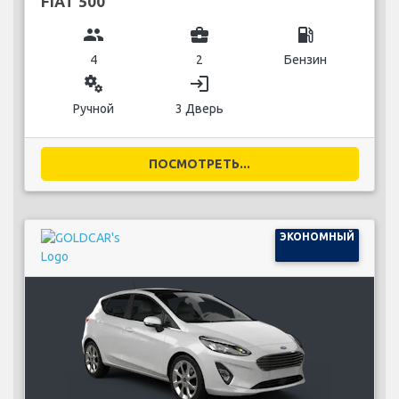
FIAT 500
group
business_center
local_gas_station
4
2
Бензин
miscellaneous_services
login
Ручной
3 Дверь
ПОСМОТРЕТЬ...
ЭКОНОМНЫЙ