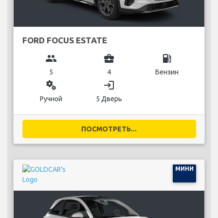
FORD FOCUS ESTATE
group
business_center
local_gas_station
5
4
Бензин
miscellaneous_services
login
Ручной
5 Дверь
ПОСМОТРЕТЬ...
МИНИ