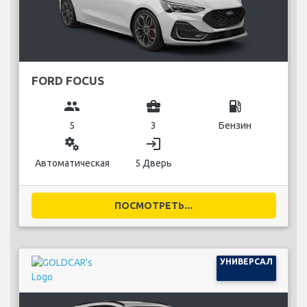
FORD FOCUS
group
business_center
local_gas_station
5
3
Бензин
miscellaneous_services
login
Автоматическая
5 Дверь
ПОСМОТРЕТЬ...
УНИВЕРСАЛ