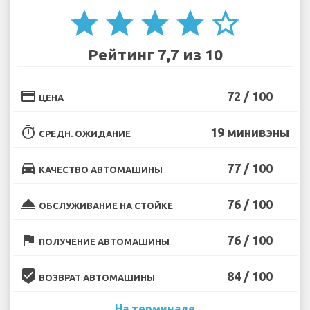
star
star
star
star
star_border
Рейтинг 7,7 из 10
credit_card
72 / 100
ЦЕНА
timer
19 минивэны
СРЕДН. ОЖИДАНИЕ
directions_car
77 / 100
КАЧЕСТВО АВТОМАШИНЫ
room_service
76 / 100
ОБСЛУЖИВАНИЕ НА СТОЙКЕ
flag
76 / 100
ПОЛУЧЕНИЕ АВТОМАШИНЫ
beenhere
84 / 100
ВОЗВРАТ АВТОМАШИНЫ
На терминале