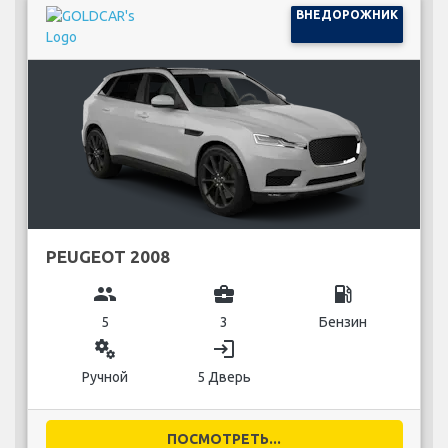
ВНЕДОРОЖНИК
PEUGEOT 2008
group
business_center
local_gas_station
5
3
Бензин
miscellaneous_services
login
Ручной
5 Дверь
ПОСМОТРЕТЬ...