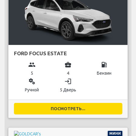
FORD FOCUS ESTATE
group
business_center
local_gas_station
5
4
Бензин
miscellaneous_services
login
Ручной
5 Дверь
ПОСМОТРЕТЬ...
МИНИ