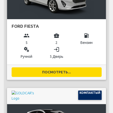
FORD FIESTA
group
business_center
local_gas_station
5
2
Бензин
miscellaneous_services
login
Ручной
5 Дверь
ПОСМОТРЕТЬ...
КОМПАКТЫЙ