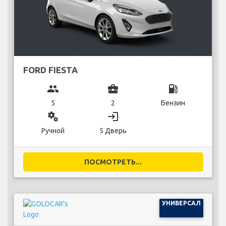
FORD FIESTA
group
business_center
local_gas_station
5
2
Бензин
miscellaneous_services
login
Ручной
5 Дверь
ПОСМОТРЕТЬ...
УНИВЕРСАЛ