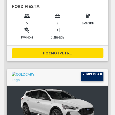
FORD FIESTA
group
business_center
local_gas_station
5
2
Бензин
miscellaneous_services
login
Ручной
5 Дверь
ПОСМОТРЕТЬ...
УНИВЕРСАЛ