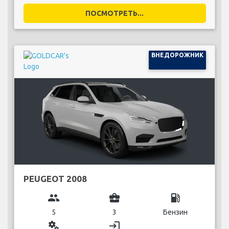
ПОСМОТРЕТЬ...
ВНЕДОРОЖНИК
PEUGEOT 2008
group
business_center
local_gas_station
5
3
Бензин
miscellaneous_services
login