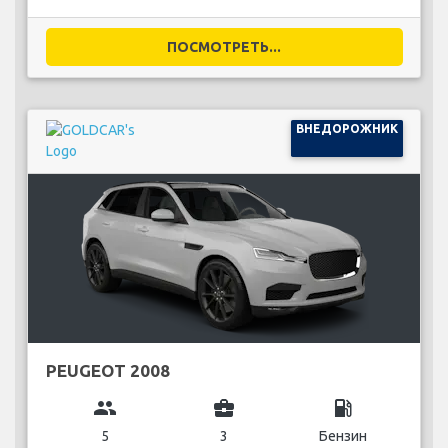
ПОСМОТРЕТЬ...
ВНЕДОРОЖНИК
PEUGEOT 2008
group
business_center
local_gas_station
5
3
Бензин