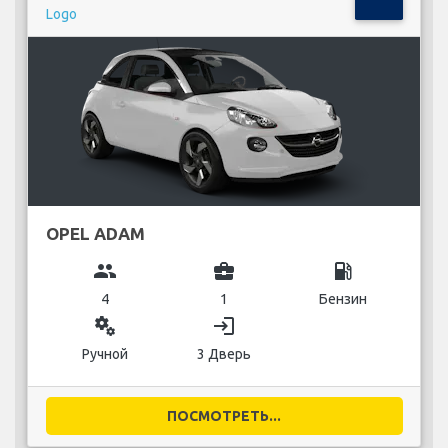
OPEL ADAM
group
business_center
local_gas_station
4
1
Бензин
miscellaneous_services
login
Ручной
3 Дверь
ПОСМОТРЕТЬ...