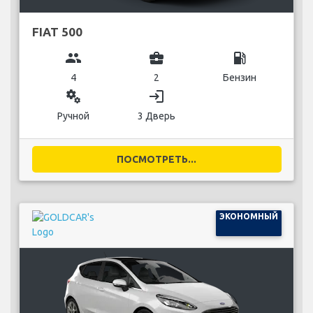
FIAT 500
group
business_center
local_gas_station
4
2
Бензин
miscellaneous_services
login
Ручной
3 Дверь
ПОСМОТРЕТЬ...
ЭКОНОМНЫЙ