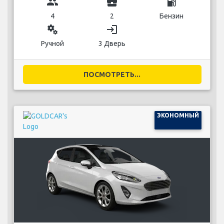
group
business_center
local_gas_station
4
2
Бензин
miscellaneous_services
login
Ручной
3 Дверь
ПОСМОТРЕТЬ...
ЭКОНОМНЫЙ