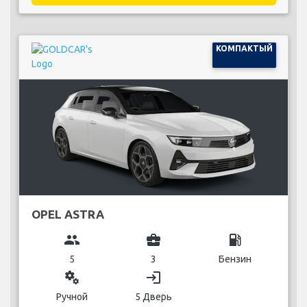
КОМПАКТЫЙ
OPEL ASTRA
group
business_center
local_gas_station
5
3
Бензин
miscellaneous_services
login
Ручной
5 Дверь