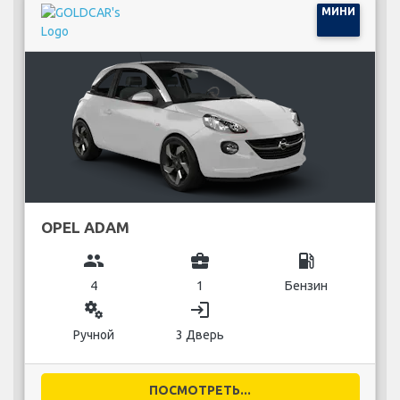
МИНИ
OPEL ADAM
group
business_center
local_gas_station
4
1
Бензин
miscellaneous_services
login
Ручной
3 Дверь
ПОСМОТРЕТЬ...