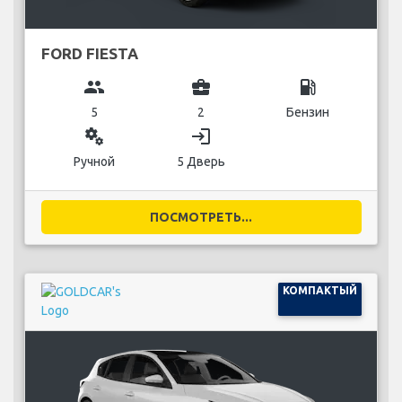
FORD FIESTA
group
business_center
local_gas_station
5
2
Бензин
miscellaneous_services
login
Ручной
5 Дверь
ПОСМОТРЕТЬ...
КОМПАКТЫЙ