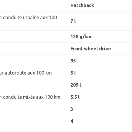
Hatchback
 conduite urbaine aux 100
7 l
128 g/km
Front wheel drive
95
r autoroute aux 100 km
5 l
209 l
 conduite mixte aux 100 km
5.5 l
3
4