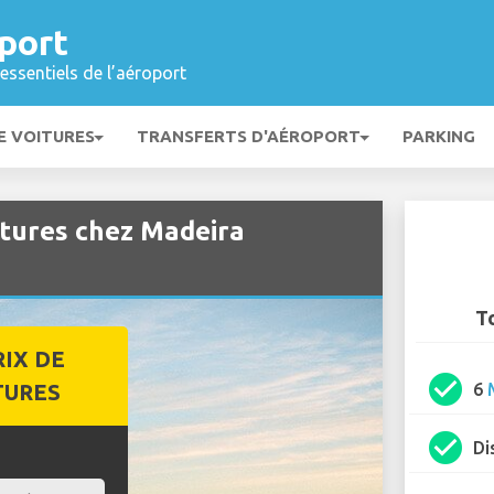
port
essentiels de l’aéroport
E VOITURES
TRANSFERTS D'AÉROPORT
PARKING
itures chez Madeira
T
RIX DE
check_circle
TURES
6
check_circle
Di