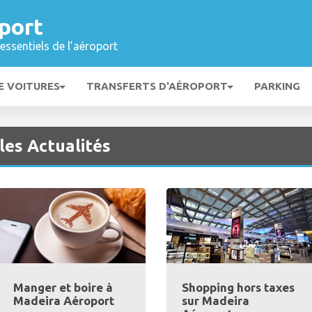
port
essentiels de l’aéroport
E VOITURES
TRANSFERTS D'AÉROPORT
PARKING
les Actualités
Manger et boire à
Shopping hors taxes
Madeira Aéroport
sur Madeira