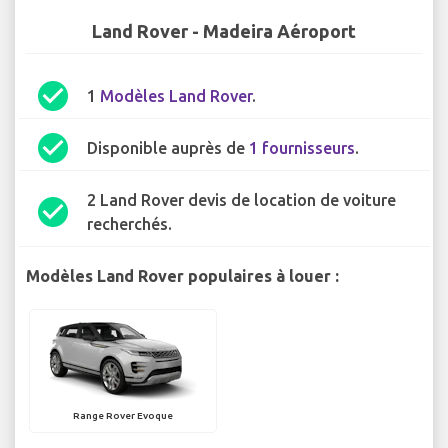
Land Rover - Madeira Aéroport
check_circle
1
Modèles Land Rover
.
check_circle
Disponible auprès de
1 fournisseurs
.
2 Land Rover devis de location de voiture
check_circle
recherchés.
Modèles Land Rover populaires à louer :
Range Rover Evoque