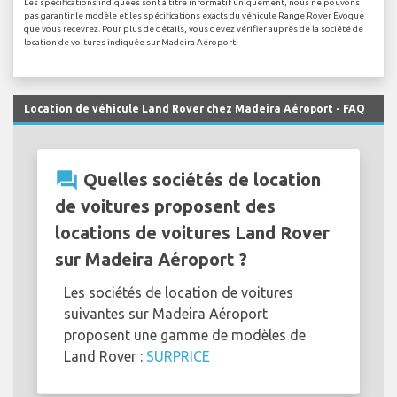
Les spécifications indiquées sont à titre informatif uniquement, nous ne pouvons
pas garantir le modèle et les spécifications exacts du véhicule Range Rover Evoque
que vous recevrez. Pour plus de détails, vous devez vérifier auprès de la société de
location de voitures indiquée sur Madeira Aéroport.
Location de véhicule Land Rover chez Madeira Aéroport - FAQ
question_answer
Quelles sociétés de location
de voitures proposent des
locations de voitures Land Rover
sur Madeira Aéroport ?
Les sociétés de location de voitures
suivantes sur Madeira Aéroport
proposent une gamme de modèles de
Land Rover :
SURPRICE