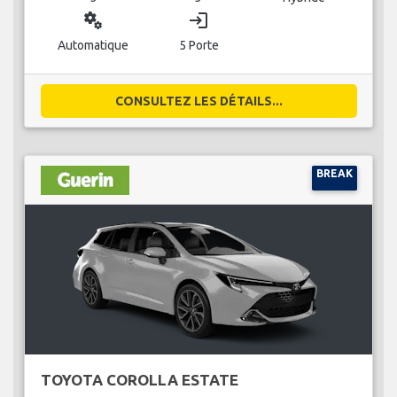
miscellaneous_services
login
Automatique
5 Porte
CONSULTEZ LES DÉTAILS...
BREAK
TOYOTA COROLLA ESTATE