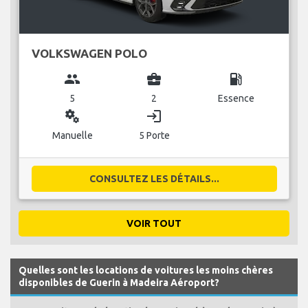
VOLKSWAGEN POLO
group
business_center
local_gas_station
5
2
Essence
miscellaneous_services
login
Manuelle
5 Porte
CONSULTEZ LES DÉTAILS...
VOIR TOUT
Quelles sont les locations de voitures les moins chères
disponibles de Guerin à Madeira Aéroport?