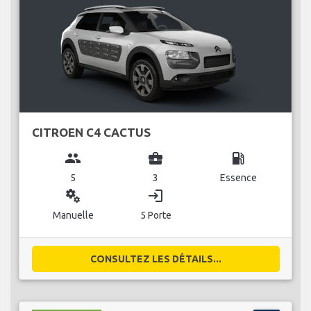
CITROEN C4 CACTUS
group
business_center
local_gas_station
5
3
Essence
miscellaneous_services
login
Manuelle
5 Porte
CONSULTEZ LES DÉTAILS...