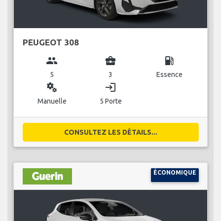
PEUGEOT 308
group
business_center
local_gas_station
5
3
Essence
miscellaneous_services
login
Manuelle
5 Porte
CONSULTEZ LES DÉTAILS...
ÉCONOMIQUE