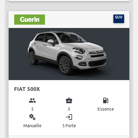
SUV
FIAT 500X
group
business_center
local_gas_station
5
3
Essence
miscellaneous_services
login
Manuelle
5 Porte