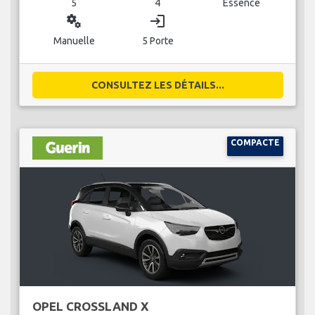
5
4
Essence
miscellaneous_services
login
Manuelle
5 Porte
CONSULTEZ LES DÉTAILS...
COMPACTE
OPEL CROSSLAND X