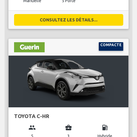
Manuelle
5 Porte
CONSULTEZ LES DÉTAILS...
COMPACTE
TOYOTA C-HR
group
business_center
local_gas_station
5
3
Hybride