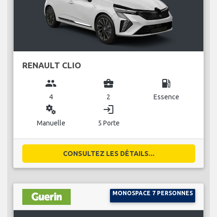
RENAULT CLIO
group
business_center
local_gas_station
4
2
Essence
miscellaneous_services
login
Manuelle
5 Porte
CONSULTEZ LES DÉTAILS...
MONOSPACE 7 PERSONNES