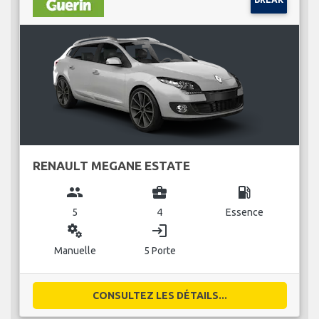
RENAULT MEGANE ESTATE
group
business_center
local_gas_station
5
4
Essence
miscellaneous_services
login
Manuelle
5 Porte
CONSULTEZ LES DÉTAILS...