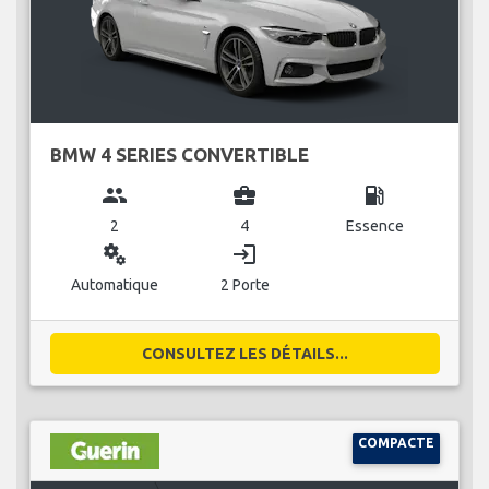
BMW 4 SERIES CONVERTIBLE
group
business_center
local_gas_station
2
4
Essence
miscellaneous_services
login
Automatique
2 Porte
CONSULTEZ LES DÉTAILS...
COMPACTE