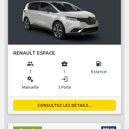
RENAULT ESPACE
group
business_center
local_gas_station
7
1
Essence
miscellaneous_services
login
Manuelle
5 Porte
CONSULTEZ LES DÉTAILS...
BREAK