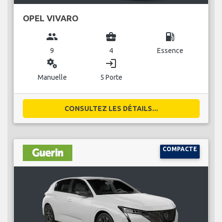
OPEL VIVARO
group
business_center
local_gas_station
9
4
Essence
miscellaneous_services
login
Manuelle
5 Porte
CONSULTEZ LES DÉTAILS...
COMPACTE