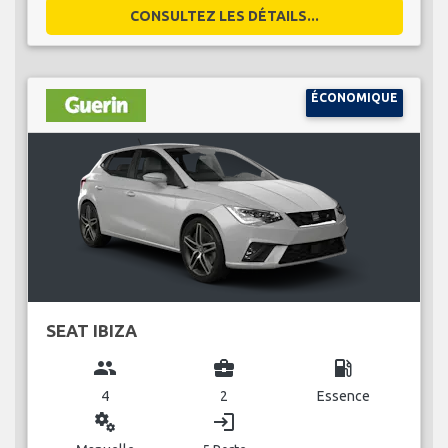
CONSULTEZ LES DÉTAILS...
ÉCONOMIQUE
SEAT IBIZA
group
business_center
local_gas_station
4
2
Essence
miscellaneous_services
login