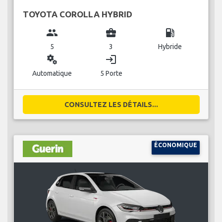
TOYOTA COROLLA HYBRID
group
business_center
local_gas_station
5
3
Hybride
miscellaneous_services
login
Automatique
5 Porte
CONSULTEZ LES DÉTAILS...
ÉCONOMIQUE