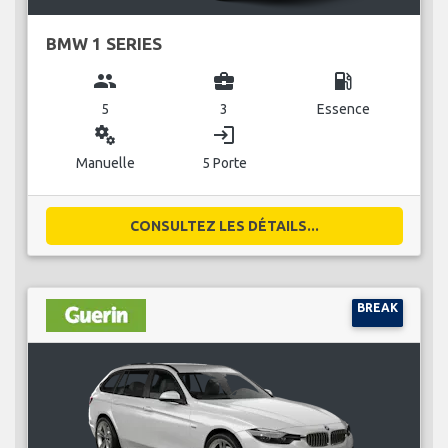
BMW 1 SERIES
group
business_center
local_gas_station
5
3
Essence
miscellaneous_services
login
Manuelle
5 Porte
CONSULTEZ LES DÉTAILS...
BREAK