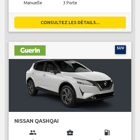
Manuelle
3 Porte
CONSULTEZ LES DÉTAILS...
SUV
NISSAN QASHQAI
group
business_center
local_gas_station