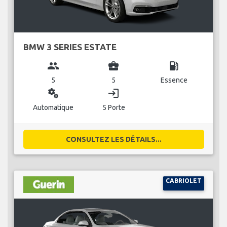
BMW 3 SERIES ESTATE
group
business_center
local_gas_station
5
5
Essence
miscellaneous_services
login
Automatique
5 Porte
CONSULTEZ LES DÉTAILS...
CABRIOLET