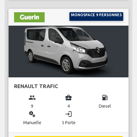
MONOSPACE 9 PERSONNES
RENAULT TRAFIC
group
business_center
local_gas_station
9
4
Diesel
miscellaneous_services
login
Manuelle
5 Porte