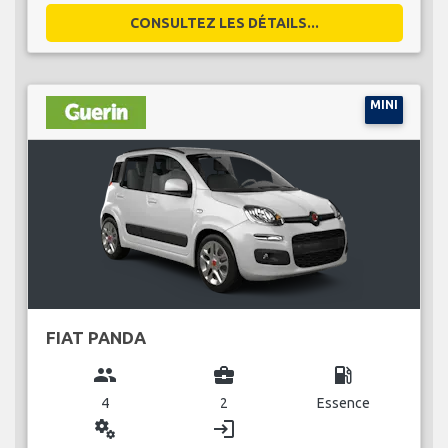
CONSULTEZ LES DÉTAILS...
MINI
FIAT PANDA
group
business_center
local_gas_station
4
2
Essence
miscellaneous_services
login