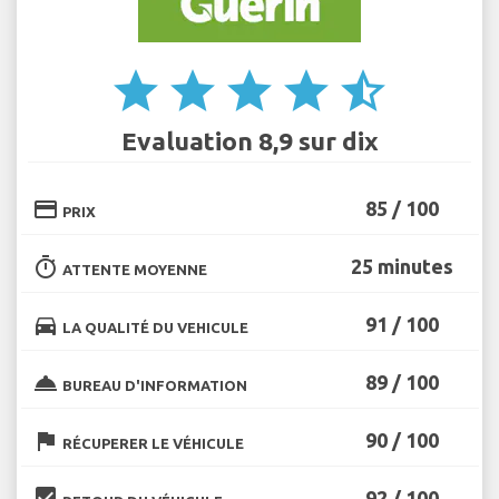
star
star
star
star
star_half
Evaluation 8,9 sur dix
credit_card
85 / 100
PRIX
timer
25 minutes
ATTENTE MOYENNE
directions_car
91 / 100
LA QUALITÉ DU VEHICULE
room_service
89 / 100
BUREAU D'INFORMATION
flag
90 / 100
RÉCUPERER LE VÉHICULE
beenhere
92 / 100