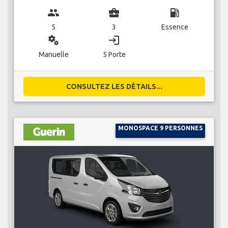
group
business_center
local_gas_station
5
3
Essence
miscellaneous_services
login
Manuelle
5 Porte
CONSULTEZ LES DÉTAILS...
MONOSPACE 9 PERSONNES