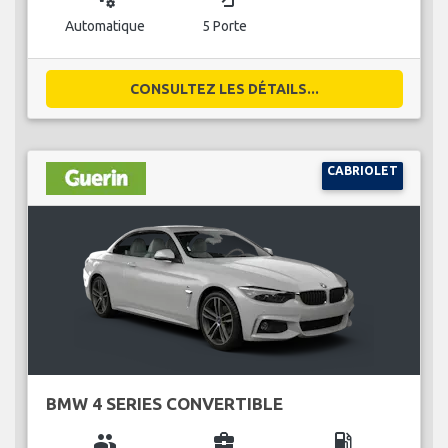
Automatique
5 Porte
CONSULTEZ LES DÉTAILS...
CABRIOLET
BMW 4 SERIES CONVERTIBLE
group
business_center
local_gas_station