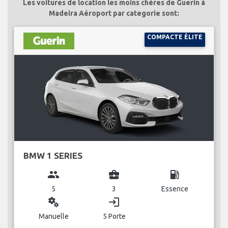
Les voitures de location les moins chères de Guerin à
Madeira Aéroport par categorie sont:
COMPACTE ÉLITE
BMW 1 SERIES
group
business_center
local_gas_station
5
3
Essence
miscellaneous_services
login
Manuelle
5 Porte