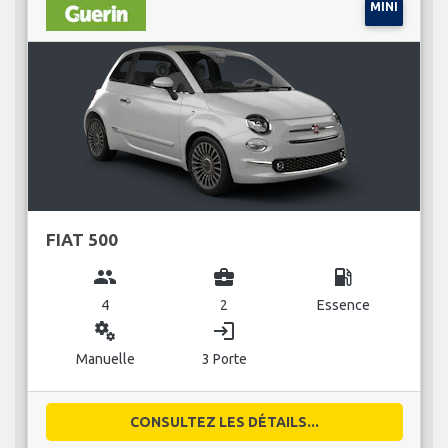
MINI
FIAT 500
group
business_center
local_gas_station
4
2
Essence
miscellaneous_services
login
Manuelle
3 Porte
CONSULTEZ LES DÉTAILS...