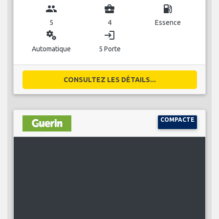
group
business_center
local_gas_station
5
4
Essence
miscellaneous_services
login
Automatique
5 Porte
CONSULTEZ LES DÉTAILS...
COMPACTE