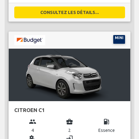
CONSULTEZ LES DÉTAILS...
MINI
CITROEN C1
group
business_center
local_gas_station
4
2
Essence
miscellaneous_services
login