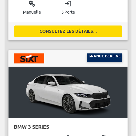
miscellaneous_services
login
Manuelle
5 Porte
CONSULTEZ LES DÉTAILS...
GRANDE BERLINE
BMW 3 SERIES