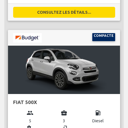
CONSULTEZ LES DÉTAILS...
COMPACTE
FIAT 500X
group
business_center
local_gas_station
5
3
Diesel