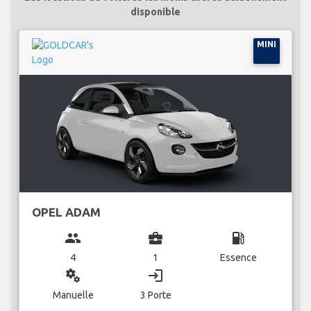
disponible
MINI
OPEL ADAM
group
business_center
local_gas_station
4
1
Essence
miscellaneous_services
login
Manuelle
3 Porte