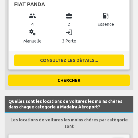
FIAT PANDA
group
business_center
local_gas_station
4
2
Essence
miscellaneous_services
login
Manuelle
3 Porte
CONSULTEZ LES DÉTAILS...
CHERCHER
Quelles sont les locations de voitures les moins chères
dans chaque categorie à Madeira Aéroport?
Les locations de voitures les moins chères par catégorie
sont