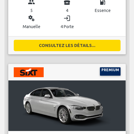
group
business_center
local_gas_station
5
4
Essence
miscellaneous_services
login
Manuelle
4 Porte
CONSULTEZ LES DÉTAILS...
PREMIUM