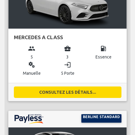
MERCEDES A CLASS
group
business_center
local_gas_station
5
3
Essence
miscellaneous_services
login
Manuelle
5 Porte
CONSULTEZ LES DÉTAILS...
BERLINE STANDARD