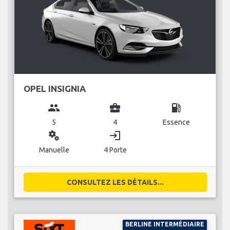
OPEL INSIGNIA
group
business_center
local_gas_station
5
4
Essence
miscellaneous_services
login
Manuelle
4 Porte
CONSULTEZ LES DÉTAILS...
BERLINE INTERMÉDIAIRE