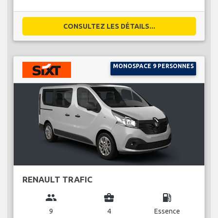
CONSULTEZ LES DÉTAILS...
MONOSPACE 9 PERSONNES
RENAULT TRAFIC
group
business_center
local_gas_station
9
4
Essence