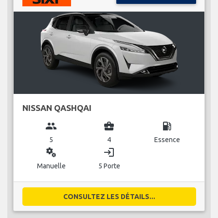
NISSAN QASHQAI
group
business_center
local_gas_station
5
4
Essence
miscellaneous_services
login
Manuelle
5 Porte
CONSULTEZ LES DÉTAILS...