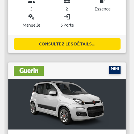
group
business_center
local_gas_station
5
2
Essence
miscellaneous_services
login
Manuelle
5 Porte
CONSULTEZ LES DÉTAILS...
MINI