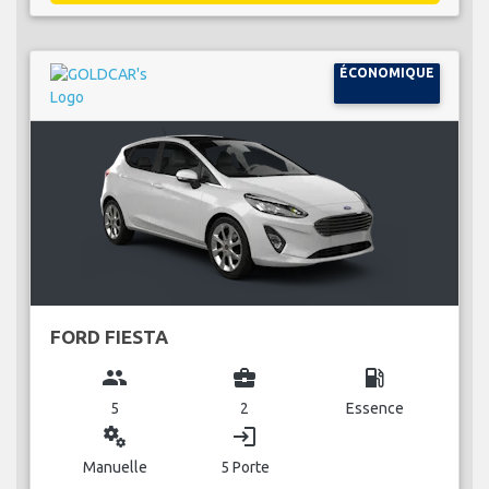
ÉCONOMIQUE
FORD FIESTA
group
business_center
local_gas_station
5
2
Essence
miscellaneous_services
login
Manuelle
5 Porte