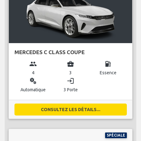
MERCEDES C CLASS COUPE
group
business_center
local_gas_station
4
3
Essence
miscellaneous_services
login
Automatique
3 Porte
CONSULTEZ LES DÉTAILS...
SPÉCIALE