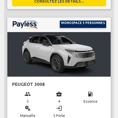
CONSULTEZ LES DÉTAILS...
MONOSPACE 5 PERSONNES
PEUGEOT 3008
group
business_center
local_gas_station
5
4
Essence
miscellaneous_services
login
Manuelle
5 Porte