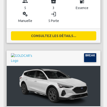
group
business_center
local_gas_station
5
3
Essence
miscellaneous_services
login
Manuelle
5 Porte
CONSULTEZ LES DÉTAILS...
BREAK