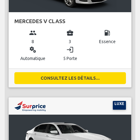
MERCEDES V CLASS
group
business_center
local_gas_station
8
3
Essence
miscellaneous_services
login
Automatique
5 Porte
CONSULTEZ LES DÉTAILS...
LUXE