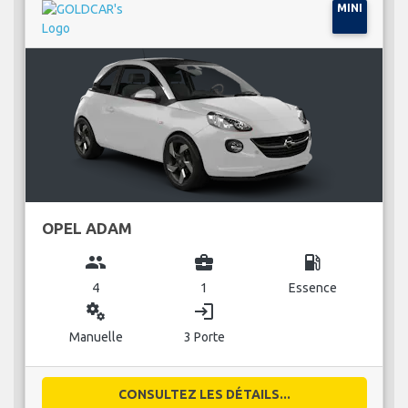
MINI
OPEL ADAM
group
business_center
local_gas_station
4
1
Essence
miscellaneous_services
login
Manuelle
3 Porte
CONSULTEZ LES DÉTAILS...