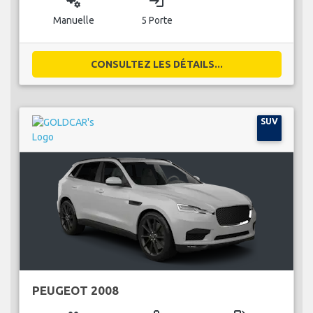
miscellaneous_services
login
Manuelle
5 Porte
CONSULTEZ LES DÉTAILS...
SUV
PEUGEOT 2008