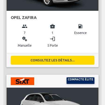
OPEL ZAFIRA
group
business_center
local_gas_station
7
1
Essence
miscellaneous_services
login
Manuelle
5 Porte
CONSULTEZ LES DÉTAILS...
COMPACTE ÉLITE