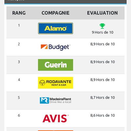
RANG
COMPAGNIE
EVALUATION
emoji_events
1
9 Hors de 10
2
8,9 Hors de 10
3
8,9 Hors de 10
4
8,9 Hors de 10
5
8,7 Hors de 10
6
8,6 Hors de 10