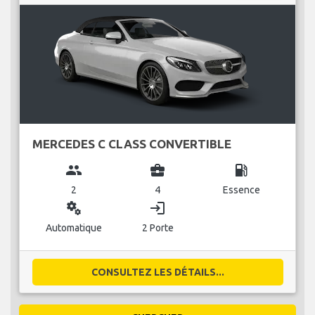
MERCEDES C CLASS CONVERTIBLE
group
business_center
local_gas_station
2
4
Essence
miscellaneous_services
login
Automatique
2 Porte
CONSULTEZ LES DÉTAILS...