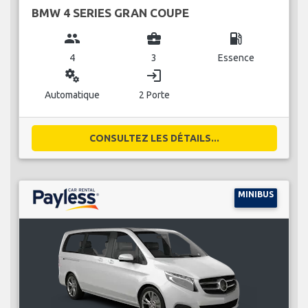
BMW 4 SERIES GRAN COUPE
group
business_center
local_gas_station
4
3
Essence
miscellaneous_services
login
Automatique
2 Porte
CONSULTEZ LES DÉTAILS...
MINIBUS