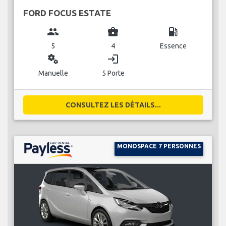
FORD FOCUS ESTATE
group
business_center
local_gas_station
5
4
Essence
miscellaneous_services
login
Manuelle
5 Porte
CONSULTEZ LES DÉTAILS...
MONOSPACE 7 PERSONNES