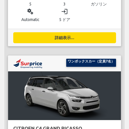
5
3
ガソリン
miscellaneous_services
login
Automatic
5 ドア
詳細表示...
ワンボックスカー（定員7名）
CITROEN C4 GRAND PICASSO