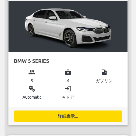
BMW 5 SERIES
group
business_center
local_gas_station
5
4
ガソリン
miscellaneous_services
login
Automatic
4 ドア
詳細表示...