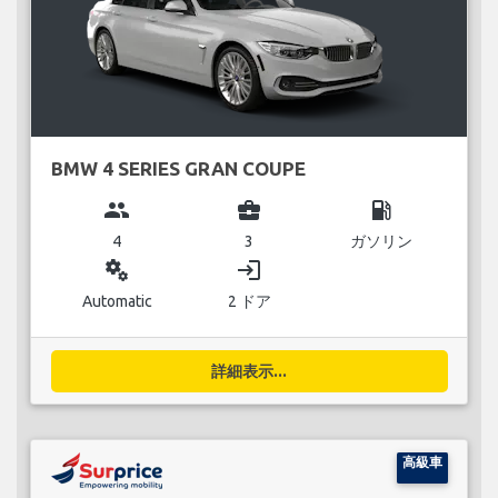
BMW 4 SERIES GRAN COUPE
group
business_center
local_gas_station
4
3
ガソリン
miscellaneous_services
login
Automatic
2 ドア
詳細表示...
高級車