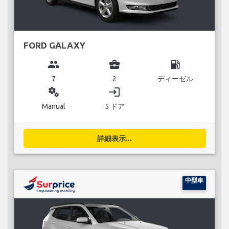
FORD GALAXY
group
business_center
local_gas_station
7
2
ディーゼル
miscellaneous_services
login
Manual
5 ドア
詳細表示...
中型車