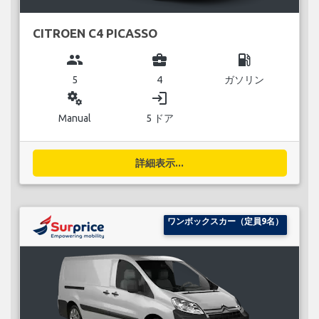
CITROEN C4 PICASSO
group
business_center
local_gas_station
5
4
ガソリン
miscellaneous_services
login
Manual
5 ドア
詳細表示...
ワンボックスカー（定員9名）