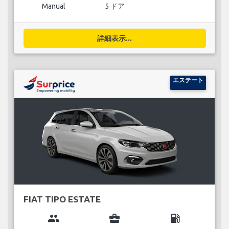
Manual
5 ドア
詳細表示...
エステート
FIAT TIPO ESTATE
group
business_center
local_gas_station