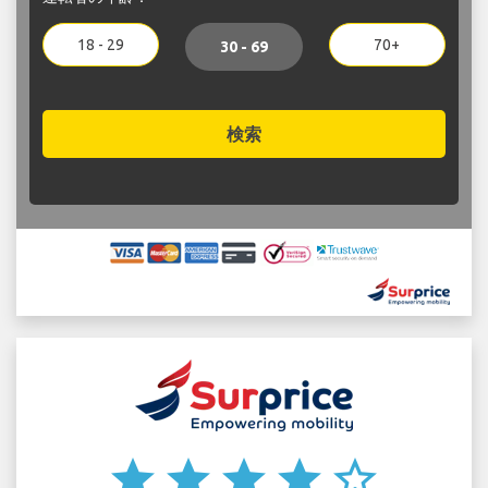
18 - 29
70+
30 - 69
検索
star
star
star
star
star_border