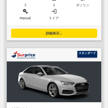
5
3
ガソリン
miscellaneous_services
login
Manual
5 ドア
詳細表示...
スタンダード