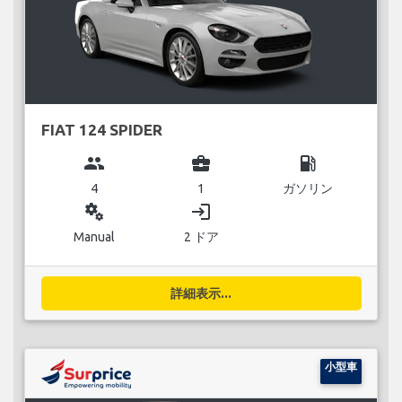
FIAT 124 SPIDER
group
business_center
local_gas_station
4
1
ガソリン
miscellaneous_services
login
Manual
2 ドア
詳細表示...
小型車