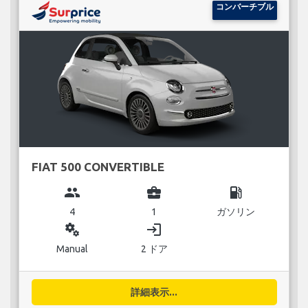
コンバーチブル
FIAT 500 CONVERTIBLE
group
business_center
local_gas_station
4
1
ガソリン
miscellaneous_services
login
Manual
2 ドア
詳細表示...