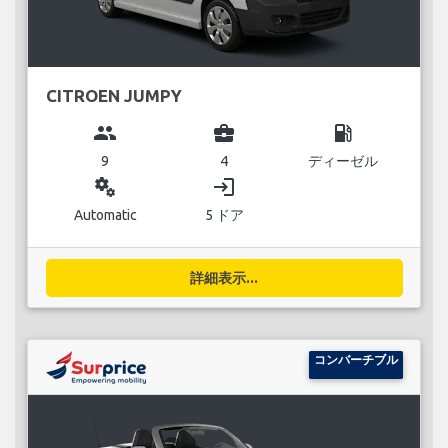
CITROEN JUMPY
group
business_center
local_gas_station
9
4
ディーゼル
miscellaneous_services
login
Automatic
5 ドア
詳細表示...
コンバーチブル