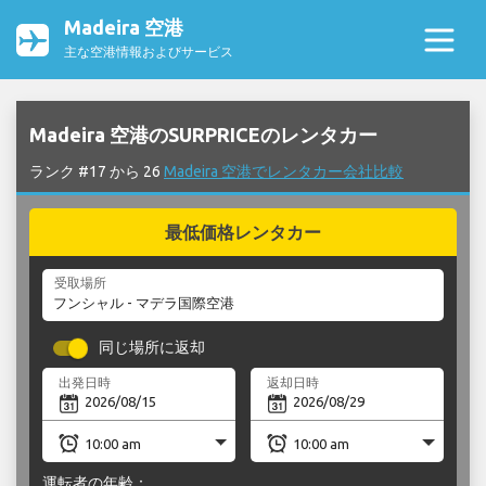
Madeira 空港
主な空港情報およびサービス
Madeira 空港のSURPRICEのレンタカー
ランク #17 から 26
Madeira 空港でレンタカー会社比較
最低価格レンタカー
受取場所
同じ場所に返却
出発日時
返却日時
運転者の年齢：