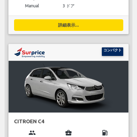
Manual
3 ドア
詳細表示...
コンパクト
CITROEN C4
group
business_center
local_gas_station