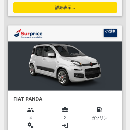
詳細表示...
小型車
FIAT PANDA
group
business_center
local_gas_station
4
2
ガソリン
miscellaneous_services
login