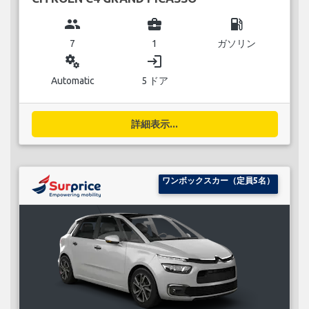
group
business_center
local_gas_station
7
1
ガソリン
miscellaneous_services
login
Automatic
5 ドア
詳細表示...
ワンボックスカー（定員5名）