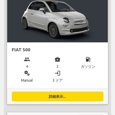
FIAT 500
group
business_center
local_gas_station
4
2
ガソリン
miscellaneous_services
login
Manual
3 ドア
詳細表示...