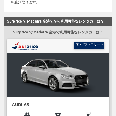
ーを受け取れます。
Surprice で Madeira 空港でから利用可能なレンタカーは？
Surprice で Madeira 空港で利用可能なレンタカーは：
コンパクトエリート
AUDI A3
group
business_center
local_gas_station