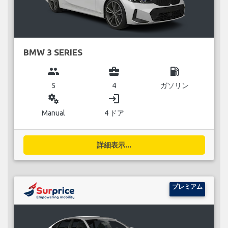
BMW 3 SERIES
group
business_center
local_gas_station
5
4
ガソリン
miscellaneous_services
login
Manual
4 ドア
詳細表示...
プレミアム