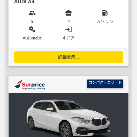
AUDI A4
group
business_center
local_gas_station
5
4
ガソリン
miscellaneous_services
login
Automatic
4 ドア
詳細表示...
コンパクトエリート