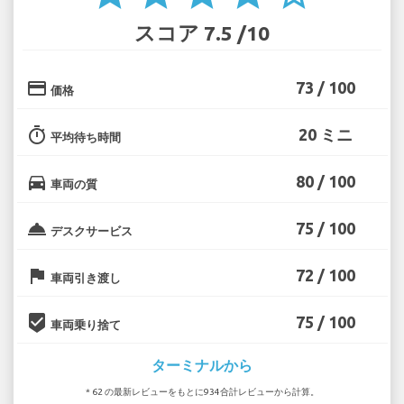
スコア 7.5 /10
credit_card
73 / 100
価格
timer
20 ミニ
平均待ち時間
directions_car
80 / 100
車両の質
room_service
75 / 100
デスクサービス
flag
72 / 100
車両引き渡し
beenhere
75 / 100
車両乗り捨て
ターミナルから
* 62 の最新レビューをもとに934合計レビューから計算。