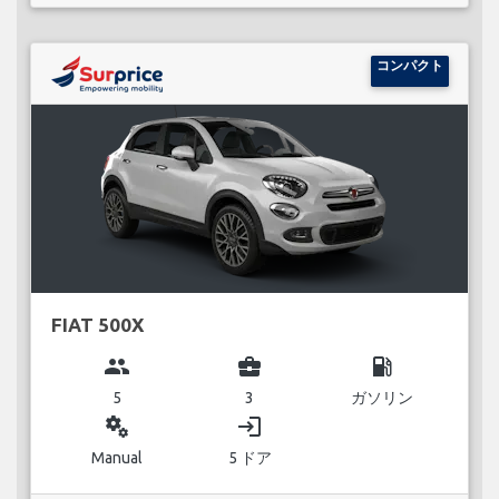
コンパクト
FIAT 500X
group
business_center
local_gas_station
5
3
ガソリン
miscellaneous_services
login
Manual
5 ドア