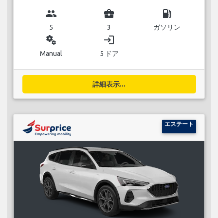
group
business_center
local_gas_station
5
3
ガソリン
miscellaneous_services
login
Manual
5 ドア
詳細表示...
エステート