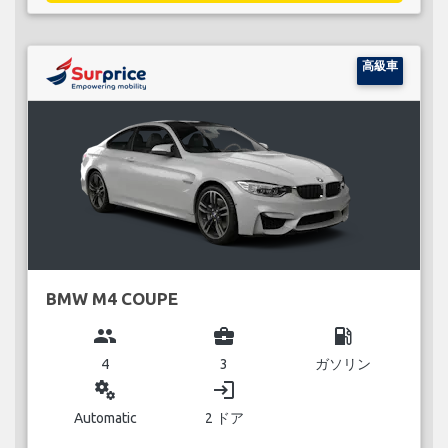
高級車
BMW M4 COUPE
group
business_center
local_gas_station
4
3
ガソリン
miscellaneous_services
login
Automatic
2 ドア