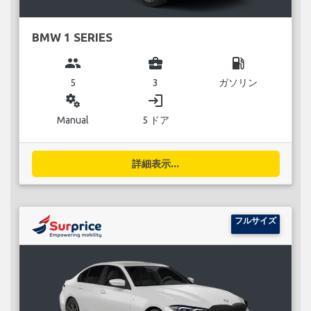
BMW 1 SERIES
group
business_center
local_gas_station
5
3
ガソリン
miscellaneous_services
login
Manual
5 ドア
詳細表示...
フルサイズ