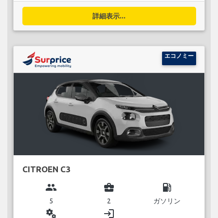
詳細表示...
エコノミー
CITROEN C3
group
business_center
local_gas_station
5
2
ガソリン
miscellaneous_services
login