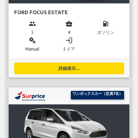
FORD FOCUS ESTATE
group
business_center
local_gas_station
5
4
ガソリン
miscellaneous_services
login
Manual
5 ドア
詳細表示...
ワンボックスカー（定員7名）