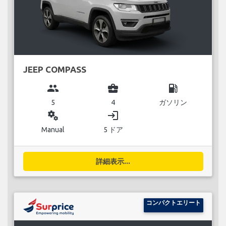
JEEP COMPASS
group
business_center
local_gas_station
5
4
ガソリン
miscellaneous_services
login
Manual
5 ドア
詳細表示...
コンパクトエリート