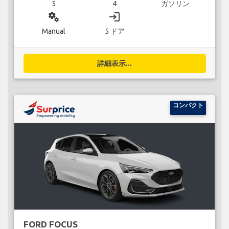
5
4
ガソリン
miscellaneous_services
login
Manual
5 ドア
詳細表示...
コンパクト
FORD FOCUS