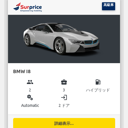
高級車
BMW I8
group
business_center
local_gas_station
2
3
ハイブリッド
miscellaneous_services
login
Automatic
2 ドア
詳細表示...