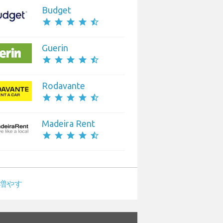
Budget
star
star
star
star
star_half
Guerin
star
star
star
star
star_half
Rodavante
star
star
star
star
star_half
Madeira Rent
star
star
star
star
star_half
増やす