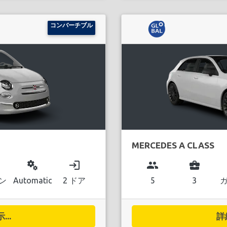
コンバーチブル
MERCEDES A CLASS
miscellaneous_services
login
group
business_center
ン
Automatic
2 ドア
5
3
..
詳