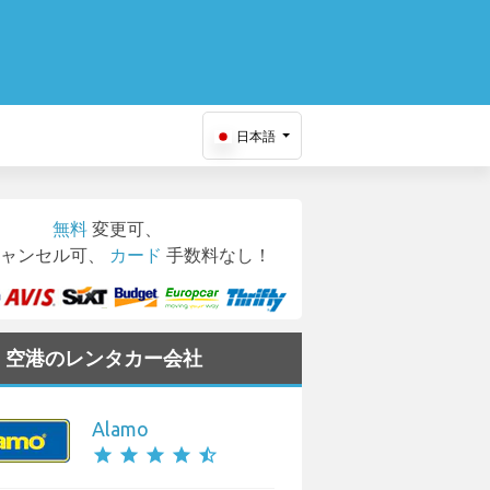
日本語
無料
変更可、
ャンセル可、
カード
手数料なし！
ira 空港のレンタカー会社
Alamo
star
star
star
star
star_half