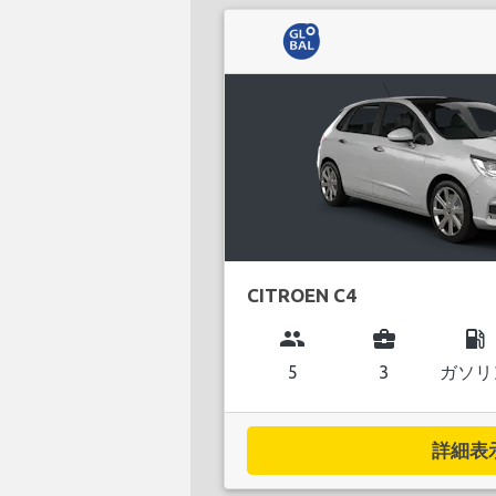
CITROEN C4
group
business_center
local_gas_station
5
3
ガソリ
詳細表示.