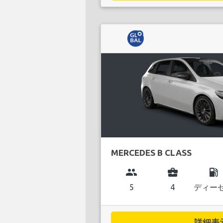
MERCEDES B CLASS
group
business_center
local_gas_station
5
4
ディー
詳細表示.