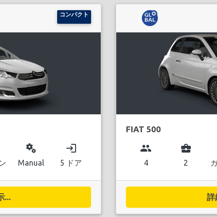
コンパクト
FIAT 500
miscellaneous_services
login
group
business_center
ン
Manual
5 ドア
4
2
..
詳