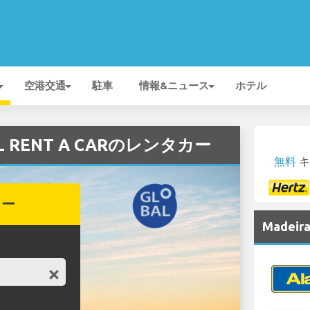
空港交通
駐車
情報&ニュース
ホテル
AL RENT A CARのレンタカー
無料
キ
カー
Made