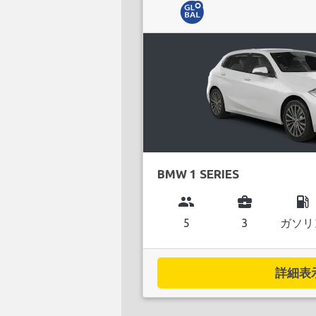
BMW 1 SERIES
group
business_center
local_gas_station
5
3
ガソリ
詳細表示.