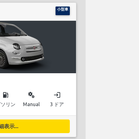
小型車
local_gas_station
miscellaneous_services
login
ガソリン
Manual
3 ドア
細表示...