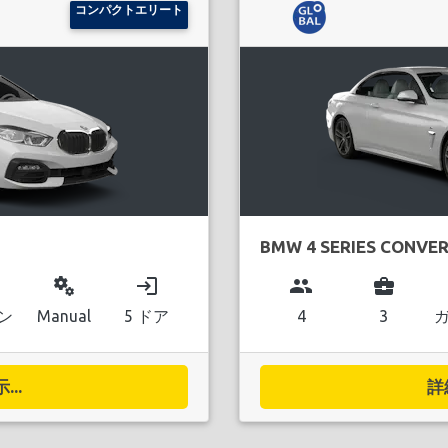
コンパクトエリート
BMW 4 SERIES CONVER
miscellaneous_services
login
group
business_center
ン
Manual
5 ドア
4
3
..
詳