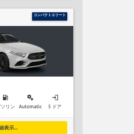
コンパクトエリート
local_gas_station
miscellaneous_services
login
ガソリン
Automatic
5 ドア
細表示...