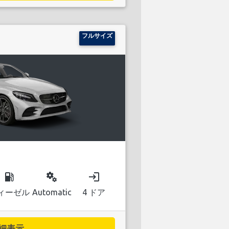
フルサイズ
local_gas_station
miscellaneous_services
login
ィーゼル
Automatic
4 ドア
細表示...