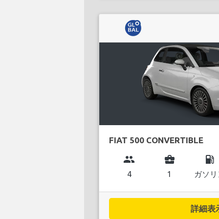
FIAT 500 CONVERTIBLE
group
business_center
local_gas_station
4
1
ガソリ
詳細表示.