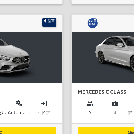
中型車
MERCEDES C CLASS
miscellaneous_services
login
group
business_center
ゼル
Automatic
5 ドア
5
4
デ
..
詳