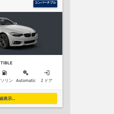
コンバーチブル
TIBLE
local_gas_station
miscellaneous_services
login
ガソリン
Automatic
2 ドア
細表示...