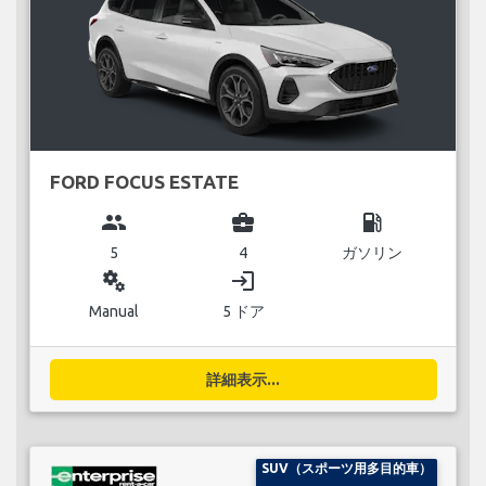
FORD FOCUS ESTATE
group
business_center
local_gas_station
5
4
ガソリン
miscellaneous_services
login
Manual
5 ドア
詳細表示...
SUV（スポーツ用多目的車）