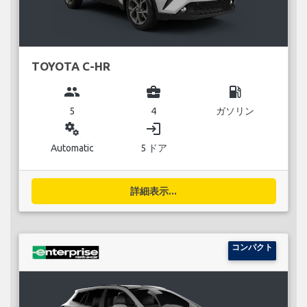
TOYOTA C-HR
group
business_center
local_gas_station
5
4
ガソリン
miscellaneous_services
login
Automatic
5 ドア
詳細表示...
コンパクト