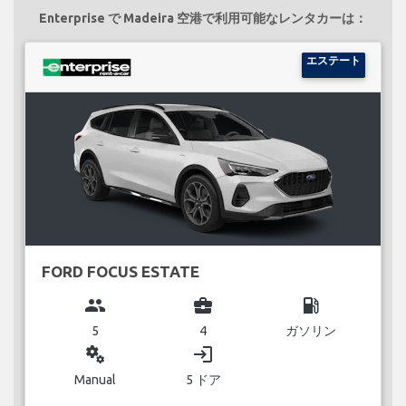
Enterprise で Madeira 空港で利用可能なレンタカーは：
エステート
FORD FOCUS ESTATE
group
business_center
local_gas_station
5
4
ガソリン
miscellaneous_services
login
Manual
5 ドア