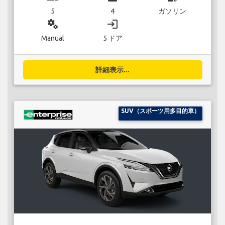
5
4
ガソリン
miscellaneous_services
login
Manual
5 ドア
詳細表示...
SUV（スポーツ用多目的車）