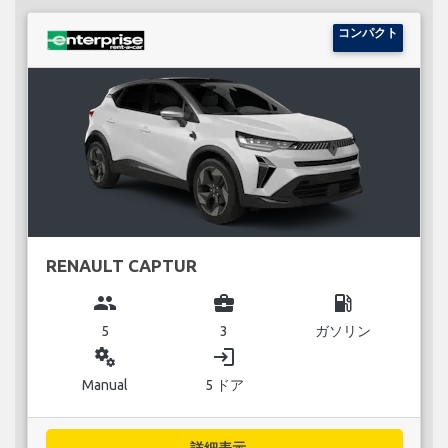
コンパクト
RENAULT CAPTUR
group
business_center
local_gas_station
5
3
ガソリン
miscellaneous_services
login
Manual
5 ドア
詳細表示...