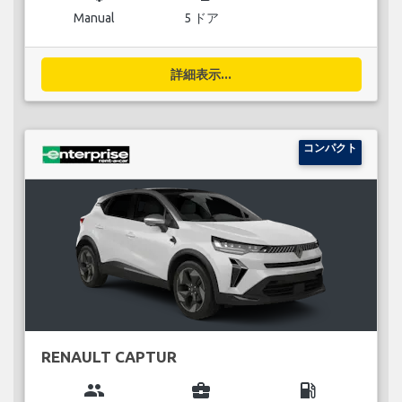
Manual
5 ドア
詳細表示...
コンパクト
RENAULT CAPTUR
group
business_center
local_gas_station