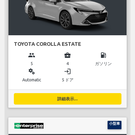
TOYOTA COROLLA ESTATE
group
business_center
local_gas_station
5
4
ガソリン
miscellaneous_services
login
Automatic
5 ドア
詳細表示...
小型車