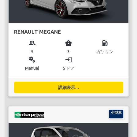
RENAULT MEGANE
group
business_center
local_gas_station
5
3
ガソリン
miscellaneous_services
login
Manual
5 ドア
詳細表示...
小型車