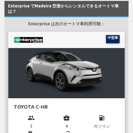
Enterprise でMadeira 空港からレンタルできるオートマ車
は？
Enterprise は次のオートマ車利用可能：
中型車
TOYOTA C-HR
group
business_center
local_gas_station
5
4
ガソリン