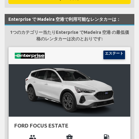
Enterprise で Madeira 空港で利用可能なレンタカーは：
1つのカテゴリー当たりEnterprise でMadeira 空港 の最低価
格のレンタカーは次のとおりです:
エステート
FORD FOCUS ESTATE
group
business_center
local_gas_station