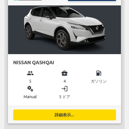
NISSAN QASHQAI
group
business_center
local_gas_station
5
4
ガソリン
miscellaneous_services
login
Manual
5 ドア
詳細表示...