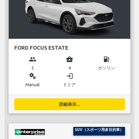
FORD FOCUS ESTATE
group
business_center
local_gas_station
5
4
ガソリン
miscellaneous_services
login
Manual
5 ドア
詳細表示...
SUV（スポーツ用多目的車）