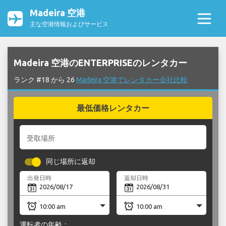
Madeira 空港
主な空港情報およびサービス
Madeira 空港のENTERPRISEのレンタカー
ランク #18 から 26
Madeira 空港でレンタカー会社比較
最低価格レンタカー
受取場所
同じ場所に返却
出発日時
返却日時
運転者の年齢：