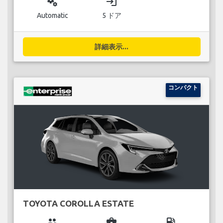
miscellaneous_services
login
Automatic
5 ドア
詳細表示...
コンパクト
TOYOTA COROLLA ESTATE
group
business_center
local_gas_station