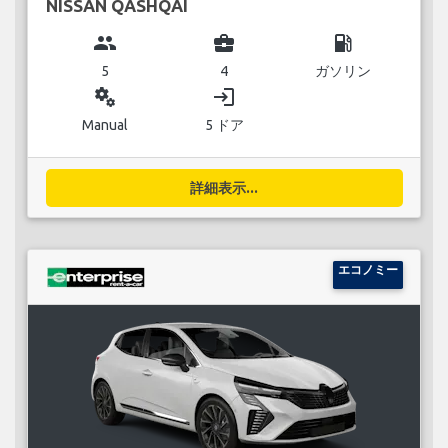
NISSAN QASHQAI
group
business_center
local_gas_station
5
4
ガソリン
miscellaneous_services
login
Manual
5 ドア
詳細表示...
エコノミー