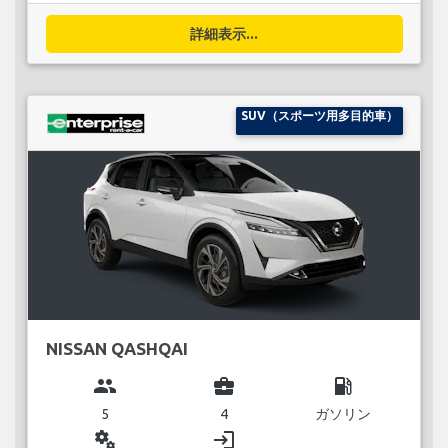
詳細表示...
SUV（スポーツ用多目的車）
NISSAN QASHQAI
group
business_center
local_gas_station
5
4
ガソリン
miscellaneous_services
login