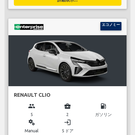
エコノミー
RENAULT CLIO
group
business_center
local_gas_station
5
2
ガソリン
miscellaneous_services
login
Manual
5 ドア