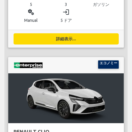
5
3
ガソリン
miscellaneous_services
login
Manual
5 ドア
詳細表示...
エコノミー
RENAULT CLIO