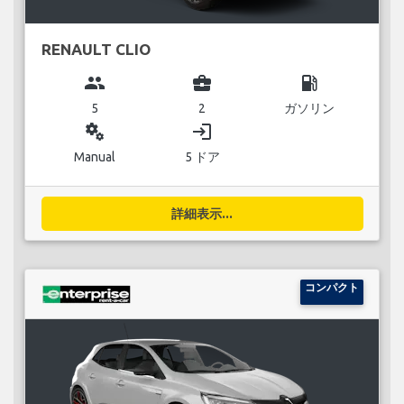
RENAULT CLIO
group
business_center
local_gas_station
5
2
ガソリン
miscellaneous_services
login
Manual
5 ドア
詳細表示...
コンパクト