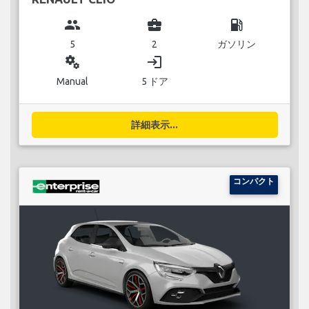
group
business_center
local_gas_station
5
2
ガソリン
miscellaneous_services
login
Manual
5 ドア
詳細表示...
コンパクト