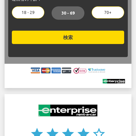
18 - 29
70+
30 - 69
検索
star
star
star
star
star_border