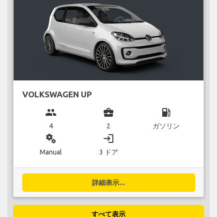
VOLKSWAGEN UP
group
business_center
local_gas_station
4
2
ガソリン
miscellaneous_services
login
Manual
3 ドア
詳細表示...
すべて表示