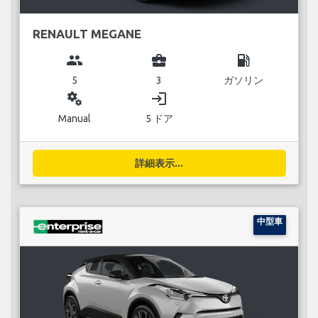
RENAULT MEGANE
group
business_center
local_gas_station
5
3
ガソリン
miscellaneous_services
login
Manual
5 ドア
詳細表示...
中型車