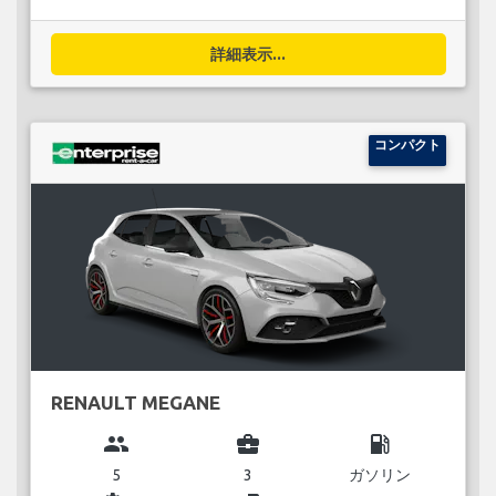
詳細表示...
コンパクト
RENAULT MEGANE
group
business_center
local_gas_station
5
3
ガソリン