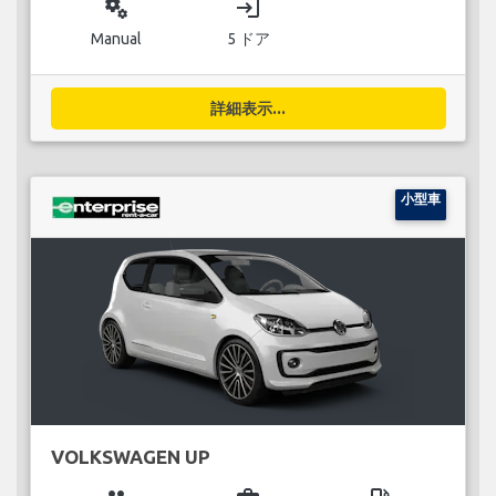
miscellaneous_services
login
Manual
5 ドア
詳細表示...
小型車
VOLKSWAGEN UP