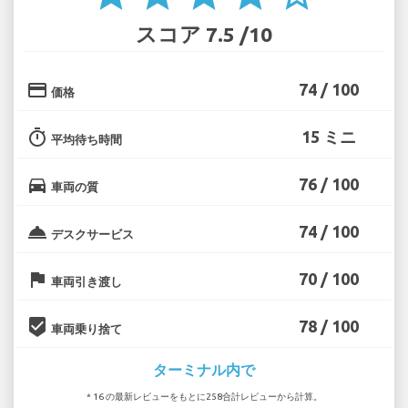
スコア 7.5 /10
credit_card
74 / 100
価格
timer
15 ミニ
平均待ち時間
directions_car
76 / 100
車両の質
room_service
74 / 100
デスクサービス
flag
70 / 100
車両引き渡し
beenhere
78 / 100
車両乗り捨て
ターミナル内で
* 16 の最新レビューをもとに258合計レビューから計算。