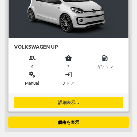
VOLKSWAGEN UP
group
business_center
local_gas_station
4
2
ガソリン
miscellaneous_services
login
Manual
3 ドア
詳細表示...
価格を表示