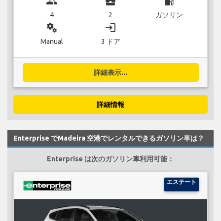
group
business_center
local_gas_station
4
2
ガソリン
miscellaneous_services
login
Manual
3 ドア
詳細表示...
詳細情報
Enterprise でMadeira 空港でレンタルできるガソリン車は？
Enterprise は次のガソリン車利用可能：
エステート