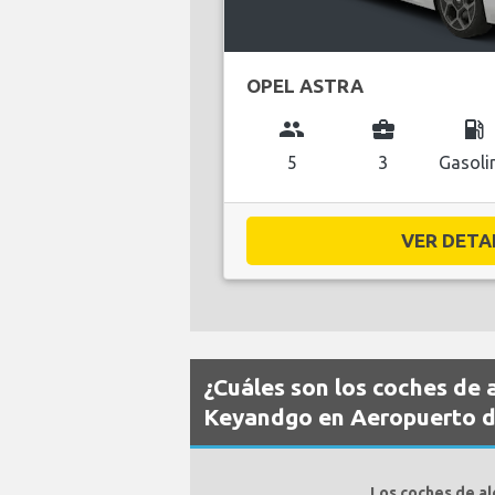
OPEL ASTRA
group
business_center
local_gas_station
5
3
Gasoli
VER DETAL
¿Cuáles son los coches de 
Keyandgo en Aeropuerto d
Los coches de a