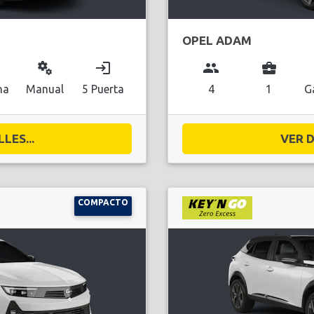
OPEL ADAM
miscellaneous_services
login
group
business_center
na
Manual
5 Puerta
4
1
G
LES...
VER D
COMPACTO