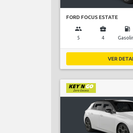
FORD FOCUS ESTATE
group
business_center
local_gas_station
5
4
Gasoli
VER DETAL