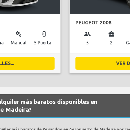
PEUGEOT 2008
miscellaneous_services
login
group
business_center
na
Manual
5 Puerta
5
2
G
LES...
VER D
alquiler más baratos disponibles en
e Madeira?
lquiler más baratos de Keyandgo en Aeropuerto de Madeira por cad