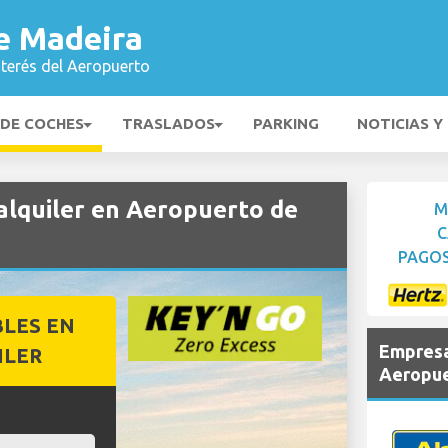
e Madeira
nterés del Aeropuerto
 DE COCHES
TRASLADOS
PARKING
NOTICIAS Y
lquiler en Aeropuerto de
M
C
PAGOS
BLES EN
Empresa
ILER
Aeropue