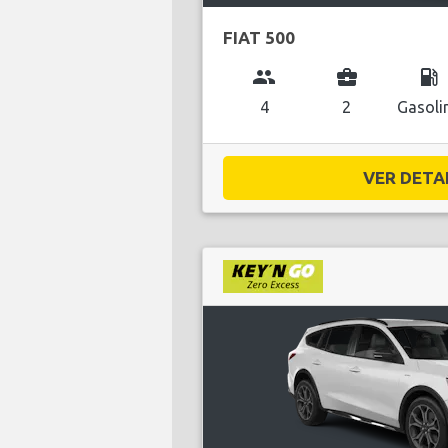
FIAT 500
group
business_center
local_gas_station
4
2
Gasoli
VER DETAL