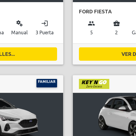
FORD FIESTA
miscellaneous_services
login
group
business_center
na
Manual
3 Puerta
5
2
G
LES...
VER D
FAMILIAR