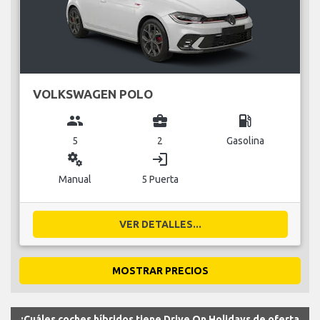
VOLKSWAGEN POLO
group
business_center
local_gas_station
5
2
Gasolina
miscellaneous_services
login
Manual
5 Puerta
VER DETALLES...
MOSTRAR PRECIOS
¿Cuáles coches híbridos tiene Drive On Holidays de oferta