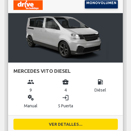
MONOVOLUMEN
MERCEDES VITO DIESEL
group
business_center
local_gas_station
9
4
Diésel
miscellaneous_services
login
Manual
5 Puerta
VER DETALLES...