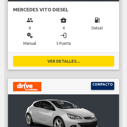
MERCEDES VITO DIESEL
group
business_center
local_gas_station
9
4
Diésel
miscellaneous_services
login
Manual
5 Puerta
VER DETALLES...
COMPACTO