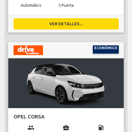
Automático
5 Puerta
VER DETALLES...
ECONÓMICO
OPEL CORSA
group
business_center
local_gas_station