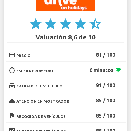
star
star
star
star
star_half
Valuación 8,6 de 10
credit_card
81 / 100
PRECIO
timer
6 minutos
emoji_events
ESPERA PROMEDIO
directions_car
91 / 100
CALIDAD DEL VEHÍCULO
room_service
85 / 100
ATENCIÓN EN MOSTRADOR
flag
85 / 100
RECOGIDA DE VEHÍCULOS
beenhere
88 / 100