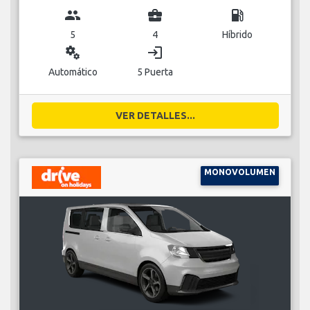
group
business_center
local_gas_station
5
4
Híbrido
miscellaneous_services
login
Automático
5 Puerta
VER DETALLES...
MONOVOLUMEN