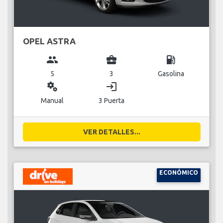
OPEL ASTRA
group
business_center
local_gas_station
5
3
Gasolina
miscellaneous_services
login
Manual
3 Puerta
VER DETALLES...
ECONÓMICO