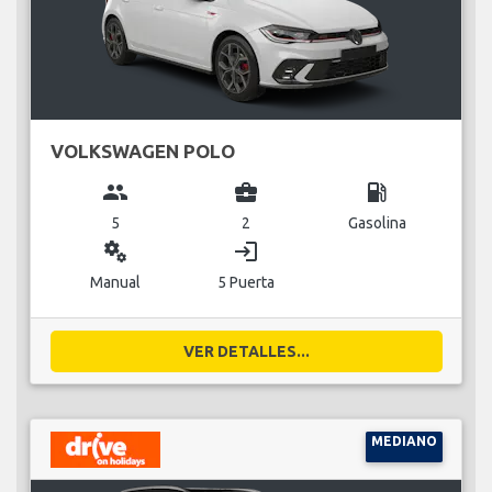
VOLKSWAGEN POLO
group
business_center
local_gas_station
5
2
Gasolina
miscellaneous_services
login
Manual
5 Puerta
VER DETALLES...
MEDIANO