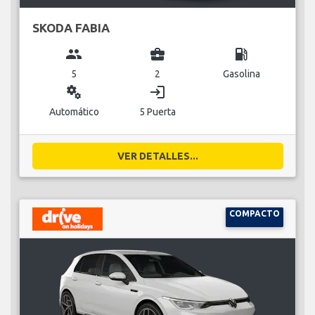
SKODA FABIA
group
business_center
local_gas_station
5
2
Gasolina
miscellaneous_services
login
Automático
5 Puerta
VER DETALLES...
COMPACTO