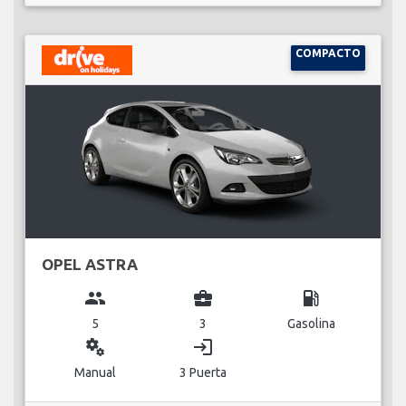
COMPACTO
OPEL ASTRA
group
business_center
local_gas_station
5
3
Gasolina
miscellaneous_services
login
Manual
3 Puerta