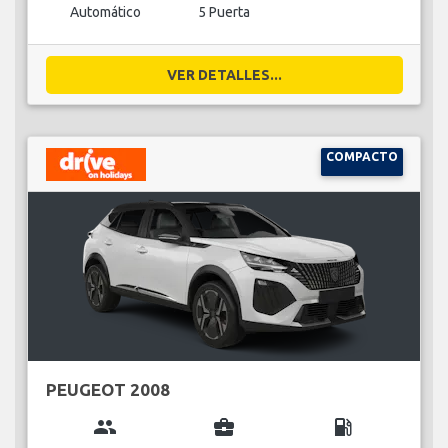
Automático
5 Puerta
VER DETALLES...
COMPACTO
PEUGEOT 2008
group
business_center
local_gas_station