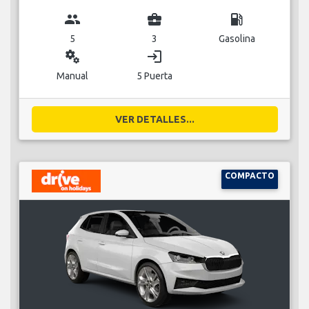
group
business_center
local_gas_station
5
3
Gasolina
miscellaneous_services
login
Manual
5 Puerta
VER DETALLES...
COMPACTO