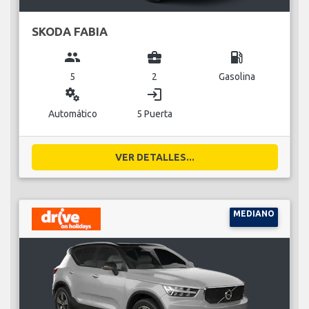
SKODA FABIA
group
business_center
local_gas_station
5
2
Gasolina
miscellaneous_services
login
Automático
5 Puerta
VER DETALLES...
MEDIANO