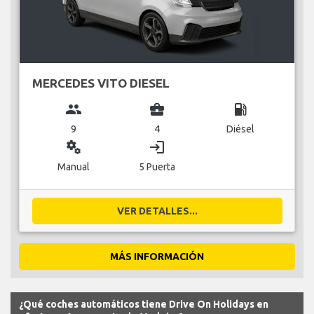
MERCEDES VITO DIESEL
group
business_center
local_gas_station
9
4
Diésel
miscellaneous_services
login
Manual
5 Puerta
VER DETALLES...
MÁS INFORMACIÓN
¿Qué coches automáticos tiene Drive On Holidays en