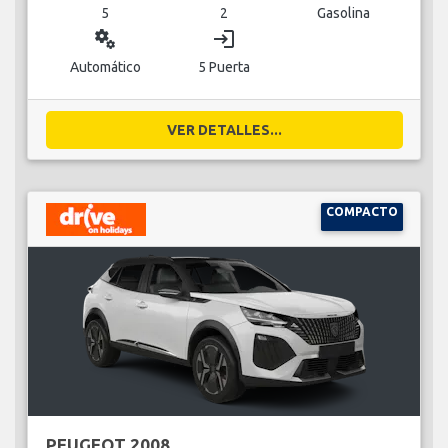
5
2
Gasolina
miscellaneous_services
login
Automático
5 Puerta
VER DETALLES...
COMPACTO
PEUGEOT 2008