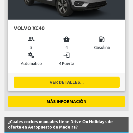
VOLVO XC40
group
business_center
local_gas_station
5
4
Gasolina
miscellaneous_services
login
Automático
4 Puerta
VER DETALLES...
MÁS INFORMACIÓN
¿Cuáles coches manuales tiene Drive On Holidays de
oferta en Aeropuerto de Madeira?