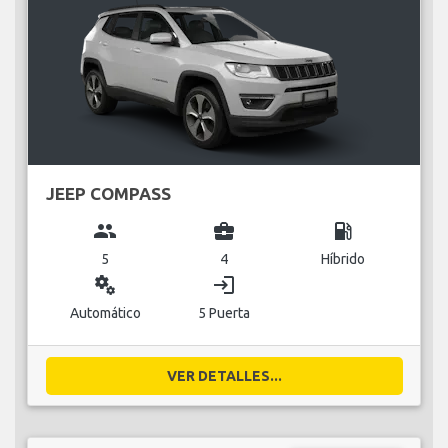
JEEP COMPASS
group
business_center
local_gas_station
5
4
Híbrido
miscellaneous_services
login
Automático
5 Puerta
VER DETALLES...