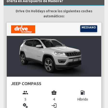
oferta en Aeropuerto de Madeira?
Drive On Holidays ofrece los siguientes coches
automáticos:
MEDIANO
JEEP COMPASS
group
business_center
local_gas_station
5
4
Híbrido
miscellaneous_services
login