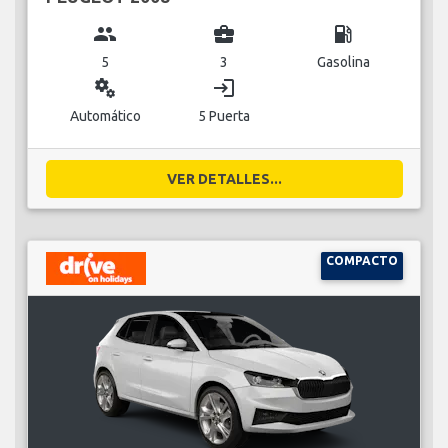
group
business_center
local_gas_station
5
3
Gasolina
miscellaneous_services
login
Automático
5 Puerta
VER DETALLES...
COMPACTO