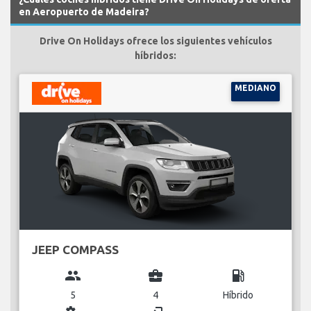
en Aeropuerto de Madeira?
Drive On Holidays ofrece los siguientes vehículos
híbridos:
MEDIANO
JEEP COMPASS
group
business_center
local_gas_station
5
4
Híbrido