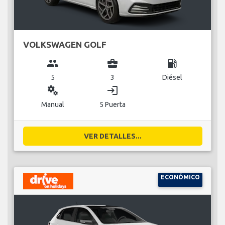
VOLKSWAGEN GOLF
group
business_center
local_gas_station
5
3
Diésel
miscellaneous_services
login
Manual
5 Puerta
VER DETALLES...
ECONÓMICO