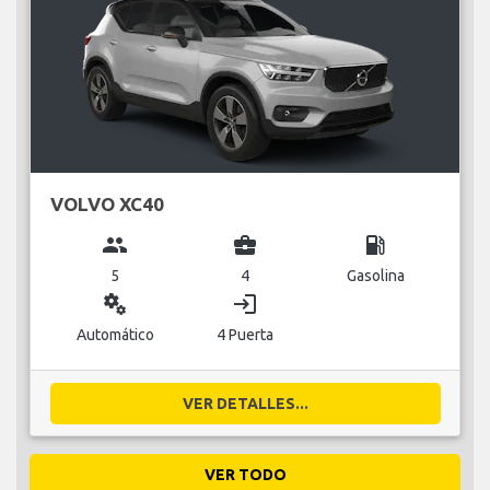
VOLVO XC40
group
business_center
local_gas_station
5
4
Gasolina
miscellaneous_services
login
Automático
4 Puerta
VER DETALLES...
VER TODO