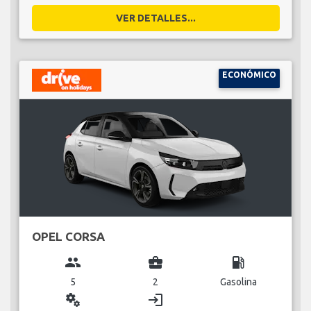
VER DETALLES...
ECONÓMICO
OPEL CORSA
group
business_center
local_gas_station
5
2
Gasolina
miscellaneous_services
login