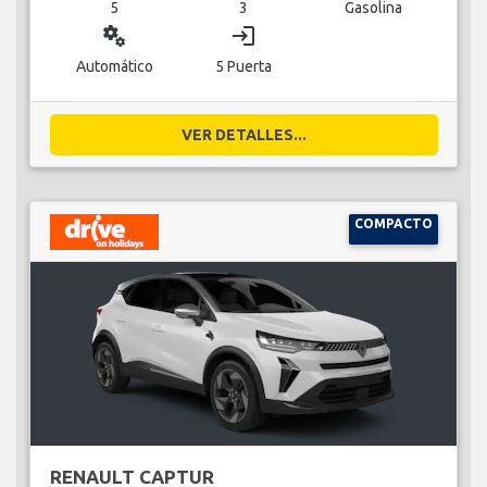
5
3
Gasolina
miscellaneous_services
login
Automático
5 Puerta
VER DETALLES...
COMPACTO
RENAULT CAPTUR