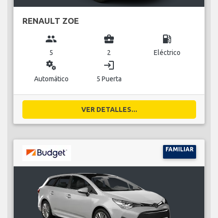
RENAULT ZOE
group
business_center
local_gas_station
5
2
Eléctrico
miscellaneous_services
login
Automático
5 Puerta
VER DETALLES...
FAMILIAR