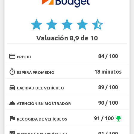
star
star
star
star
star_half
Valuación 8,9 de 10
credit_card
84 / 100
PRECIO
timer
18 minutos
ESPERA PROMEDIO
directions_car
89 / 100
CALIDAD DEL VEHÍCULO
room_service
90 / 100
ATENCIÓN EN MOSTRADOR
flag
91 / 100
emoji_events
RECOGIDA DE VEHÍCULOS
beenhere
91 / 100