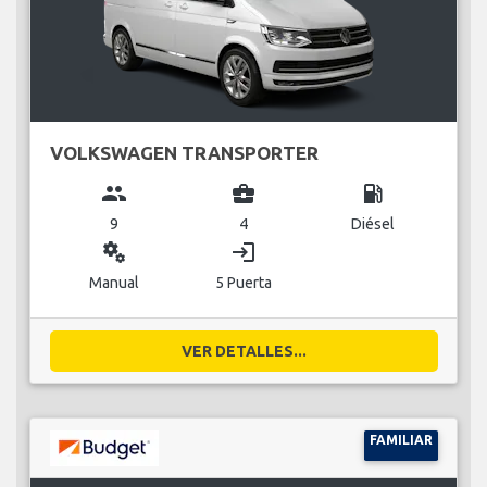
VOLKSWAGEN TRANSPORTER
group
business_center
local_gas_station
9
4
Diésel
miscellaneous_services
login
Manual
5 Puerta
VER DETALLES...
FAMILIAR