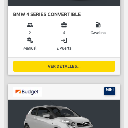
BMW 4 SERIES CONVERTIBLE
group
business_center
local_gas_station
2
4
Gasolina
miscellaneous_services
login
Manual
2 Puerta
VER DETALLES...
MINI