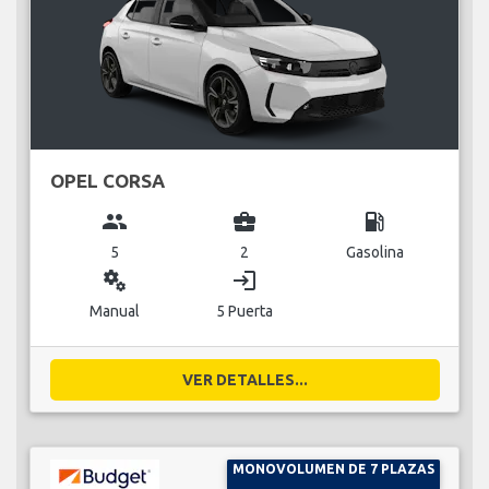
OPEL CORSA
group
business_center
local_gas_station
5
2
Gasolina
miscellaneous_services
login
Manual
5 Puerta
VER DETALLES...
MONOVOLUMEN DE 7 PLAZAS