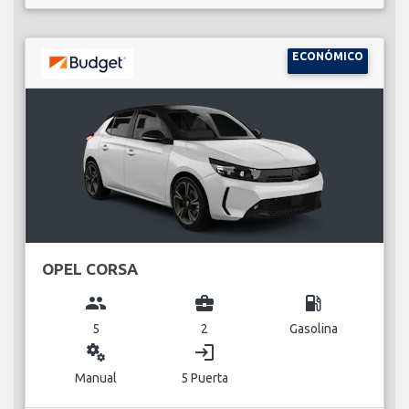
ECONÓMICO
OPEL CORSA
group
business_center
local_gas_station
5
2
Gasolina
miscellaneous_services
login
Manual
5 Puerta