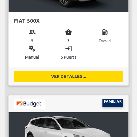
FIAT 500X
group
business_center
local_gas_station
5
3
Diésel
miscellaneous_services
login
Manual
5 Puerta
VER DETALLES...
FAMILIAR