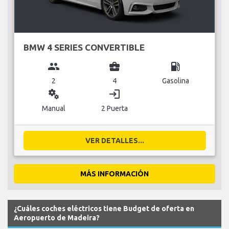
BMW 4 SERIES CONVERTIBLE
group
business_center
local_gas_station
2
4
Gasolina
miscellaneous_services
login
Manual
2 Puerta
VER DETALLES...
MÁS INFORMACIÓN
¿Cuáles coches eléctricos tiene Budget de oferta en
Aeropuerto de Madeira?