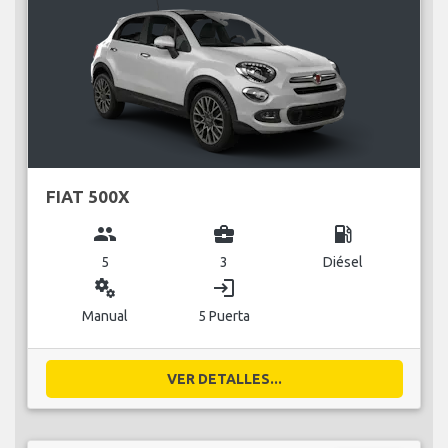
FIAT 500X
group
business_center
local_gas_station
5
3
Diésel
miscellaneous_services
login
Manual
5 Puerta
VER DETALLES...