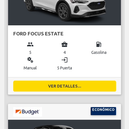
FORD FOCUS ESTATE
group
business_center
local_gas_station
5
4
Gasolina
miscellaneous_services
login
Manual
5 Puerta
VER DETALLES...
ECONÓMICO