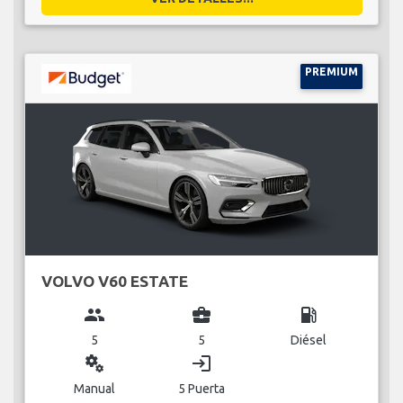
PREMIUM
VOLVO V60 ESTATE
group
business_center
local_gas_station
5
5
Diésel
miscellaneous_services
login
Manual
5 Puerta