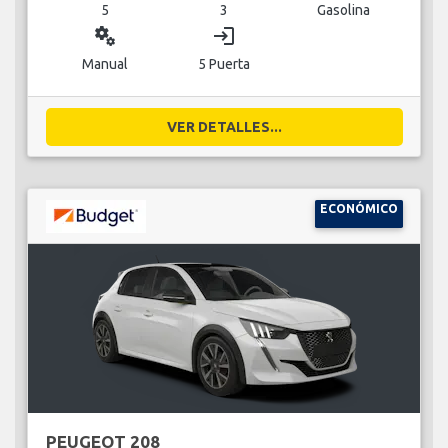
5
3
Gasolina
miscellaneous_services
login
Manual
5 Puerta
VER DETALLES...
ECONÓMICO
PEUGEOT 208