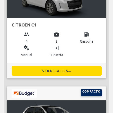
CITROEN C1
group
business_center
local_gas_station
4
2
Gasolina
miscellaneous_services
login
Manual
3 Puerta
VER DETALLES...
COMPACTO