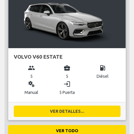
VOLVO V60 ESTATE
group
business_center
local_gas_station
5
5
Diésel
miscellaneous_services
login
Manual
5 Puerta
VER DETALLES...
VER TODO