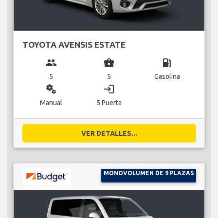
TOYOTA AVENSIS ESTATE
group
business_center
local_gas_station
5
5
Gasolina
miscellaneous_services
login
Manual
5 Puerta
VER DETALLES...
MONOVOLUMEN DE 9 PLAZAS