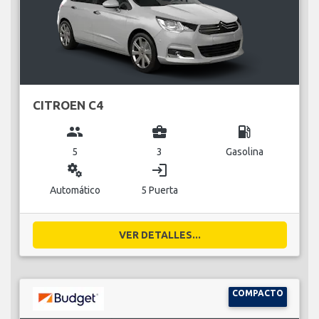
CITROEN C4
group
business_center
local_gas_station
5
3
Gasolina
miscellaneous_services
login
Automático
5 Puerta
VER DETALLES...
COMPACTO