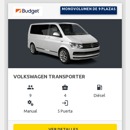
MONOVOLUMEN DE 9 PLAZAS
VOLKSWAGEN TRANSPORTER
group
business_center
local_gas_station
9
4
Diésel
miscellaneous_services
login
Manual
5 Puerta
VER DETALLES...