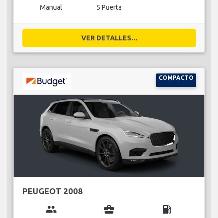
Manual
5 Puerta
VER DETALLES...
COMPACTO
PEUGEOT 2008
group
business_center
local_gas_station