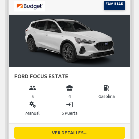
FAMILIAR
FORD FOCUS ESTATE
group
business_center
local_gas_station
5
4
Gasolina
miscellaneous_services
login
Manual
5 Puerta
VER DETALLES...