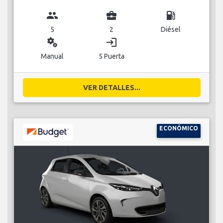
group
business_center
local_gas_station
5
2
Diésel
miscellaneous_services
login
Manual
5 Puerta
VER DETALLES...
ECONÓMICO