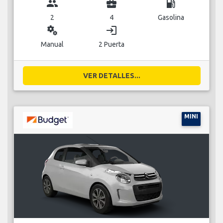
group
business_center
local_gas_station
2
4
Gasolina
miscellaneous_services
login
Manual
2 Puerta
VER DETALLES...
MINI