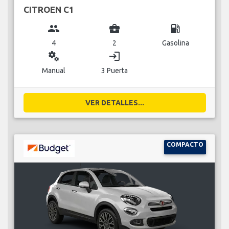
CITROEN C1
group
business_center
local_gas_station
4
2
Gasolina
miscellaneous_services
login
Manual
3 Puerta
VER DETALLES...
COMPACTO