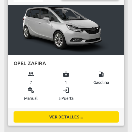
OPEL ZAFIRA
group
business_center
local_gas_station
7
1
Gasolina
miscellaneous_services
login
Manual
5 Puerta
VER DETALLES...