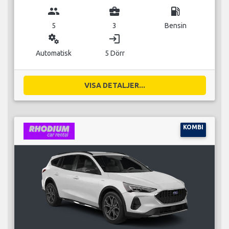
group
business_center
local_gas_station
5
3
Bensin
miscellaneous_services
login
Automatisk
5 Dörr
VISA DETALJER...
KOMBI