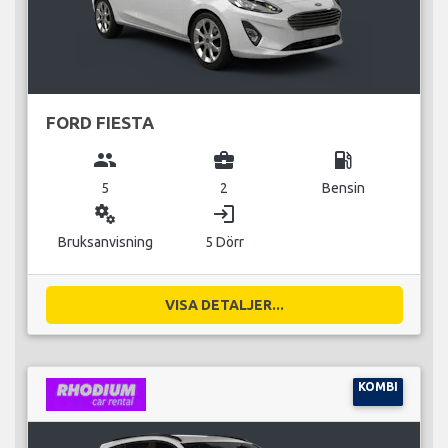
FORD FIESTA
group
business_center
local_gas_station
5
2
Bensin
miscellaneous_services
login
Bruksanvisning
5 Dörr
VISA DETALJER...
KOMBI