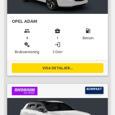
OPEL ADAM
group
business_center
local_gas_station
4
1
Bensin
miscellaneous_services
login
Bruksanvisning
3 Dörr
VISA DETALJER...
KOMPAKT