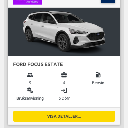
FORD FOCUS ESTATE
group
business_center
local_gas_station
5
4
Bensin
miscellaneous_services
login
Bruksanvisning
5 Dörr
VISA DETALJER...