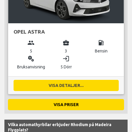
OPEL ASTRA
group
business_center
local_gas_station
5
3
Bensin
miscellaneous_services
login
Bruksanvisning
5 Dörr
VISA DETALJER...
VISA PRISER
Vilka automathyrbilar erbjuder Rhodium på Madeira
Flygplats?