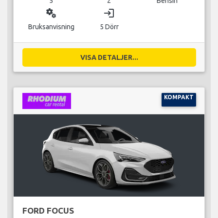
5
2
Bensin
miscellaneous_services
login
Bruksanvisning
5 Dörr
VISA DETALJER...
KOMPAKT
FORD FOCUS