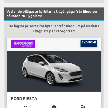
Vad är de billigaste hyrbilarna tillgängliga från Rhodium
på Madeira Flygplats?
De lägsta priserna för hyrbilar från Rhodium på Madeira
Flygplats per kategori är:
EKONOMI
FORD FIESTA
group
business_center
local_gas_station