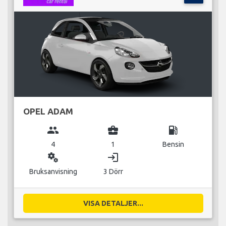
OPEL ADAM
group
business_center
local_gas_station
4
1
Bensin
miscellaneous_services
login
Bruksanvisning
3 Dörr
VISA DETALJER...