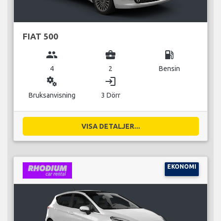
FIAT 500
group
business_center
local_gas_station
4
2
Bensin
miscellaneous_services
login
Bruksanvisning
3 Dörr
VISA DETALJER...
EKONOMI