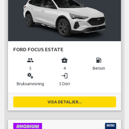
FORD FOCUS ESTATE
group
business_center
local_gas_station
5
4
Bensin
miscellaneous_services
login
Bruksanvisning
5 Dörr
VISA DETALJER...
MINI