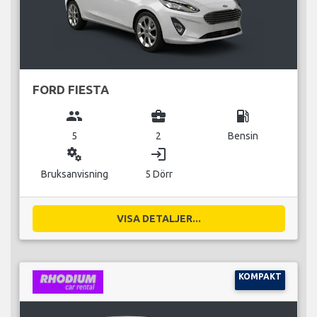
FORD FIESTA
group
business_center
local_gas_station
5
2
Bensin
miscellaneous_services
login
Bruksanvisning
5 Dörr
VISA DETALJER...
KOMPAKT