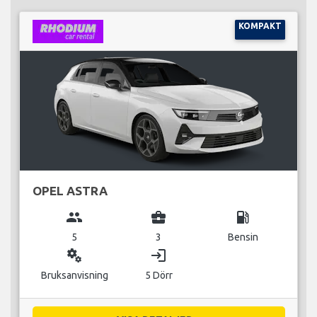
KOMPAKT
OPEL ASTRA
group
business_center
local_gas_station
5
3
Bensin
miscellaneous_services
login
Bruksanvisning
5 Dörr