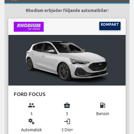
Rhodium erbjuder följande automatbilar:
KOMPAKT
FORD FOCUS
group
business_center
local_gas_station
5
3
Bensin
miscellaneous_services
login
Automatisk
5 Dörr