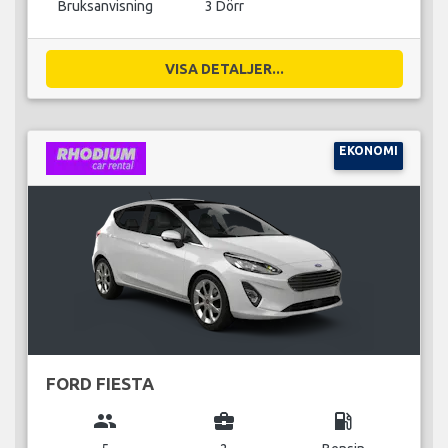
Bruksanvisning
3 Dörr
VISA DETALJER...
EKONOMI
FORD FIESTA
group
business_center
local_gas_station