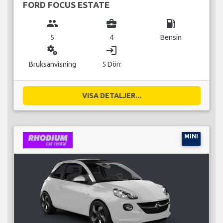
FORD FOCUS ESTATE
group
business_center
local_gas_station
5
4
Bensin
miscellaneous_services
login
Bruksanvisning
5 Dörr
VISA DETALJER...
MINI