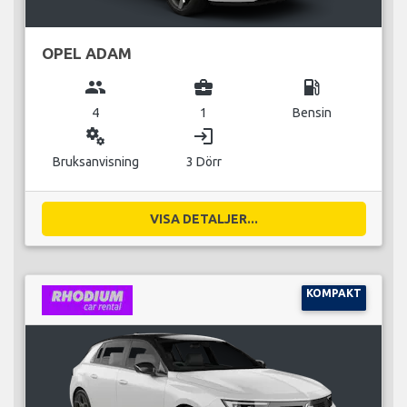
OPEL ADAM
group
business_center
local_gas_station
4
1
Bensin
miscellaneous_services
login
Bruksanvisning
3 Dörr
VISA DETALJER...
KOMPAKT