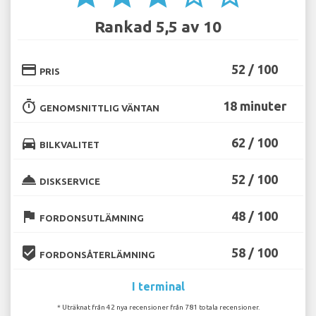
Rankad 5,5 av 10
credit_card
52 / 100
PRIS
timer
18 minuter
GENOMSNITTLIG VÄNTAN
directions_car
62 / 100
BILKVALITET
room_service
52 / 100
DISKSERVICE
flag
48 / 100
FORDONSUTLÄMNING
beenhere
58 / 100
FORDONSÅTERLÄMNING
I terminal
* Uträknat från 42 nya recensioner från 781 totala recensioner.