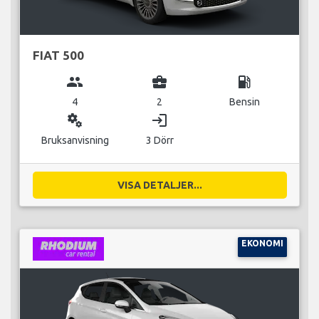
FIAT 500
group
business_center
local_gas_station
4
2
Bensin
miscellaneous_services
login
Bruksanvisning
3 Dörr
VISA DETALJER...
EKONOMI