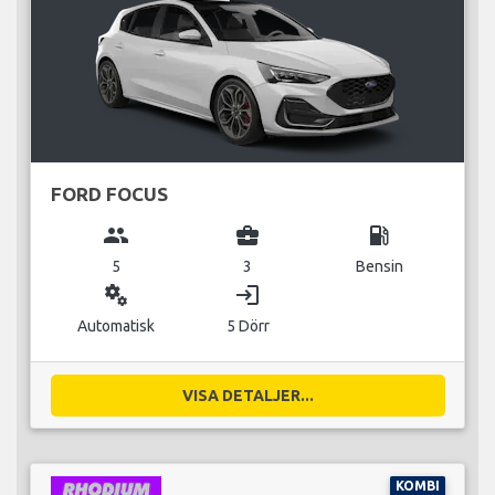
FORD FOCUS
group
business_center
local_gas_station
5
3
Bensin
miscellaneous_services
login
Automatisk
5 Dörr
VISA DETALJER...
KOMBI