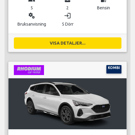
5
2
Bensin
miscellaneous_services
login
Bruksanvisning
5 Dörr
VISA DETALJER...
KOMBI