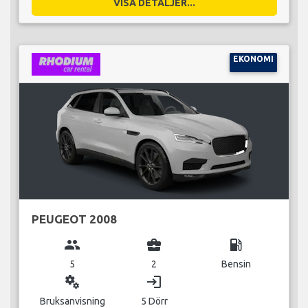
VISA DETALJER...
EKONOMI
PEUGEOT 2008
group
business_center
local_gas_station
5
2
Bensin
miscellaneous_services
login
Bruksanvisning
5 Dörr