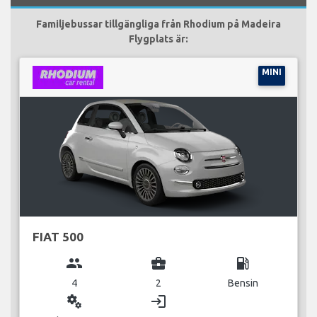
Familjebussar tillgängliga från Rhodium på Madeira
Flygplats är:
MINI
FIAT 500
group
business_center
local_gas_station
4
2
Bensin
miscellaneous_services
login