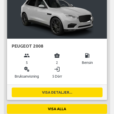
PEUGEOT 2008
group
business_center
local_gas_station
5
2
Bensin
miscellaneous_services
login
Bruksanvisning
5 Dörr
VISA DETALJER...
VISA ALLA