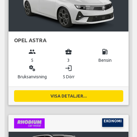
OPEL ASTRA
group
business_center
local_gas_station
5
3
Bensin
miscellaneous_services
login
Bruksanvisning
5 Dörr
VISA DETALJER...
EKONOMI