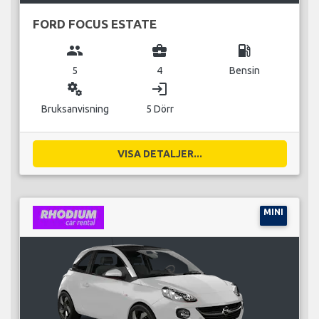
FORD FOCUS ESTATE
group
business_center
local_gas_station
5
4
Bensin
miscellaneous_services
login
Bruksanvisning
5 Dörr
VISA DETALJER...
MINI