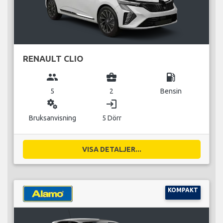
RENAULT CLIO
group
business_center
local_gas_station
5
2
Bensin
miscellaneous_services
login
Bruksanvisning
5 Dörr
VISA DETALJER...
KOMPAKT