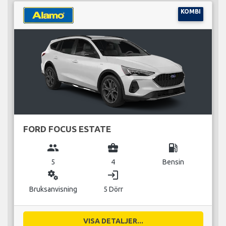
KOMBI
FORD FOCUS ESTATE
group
business_center
local_gas_station
5
4
Bensin
miscellaneous_services
login
Bruksanvisning
5 Dörr
VISA DETALJER...