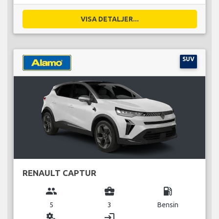
VISA DETALJER...
SUV
RENAULT CAPTUR
group
business_center
local_gas_station
5
3
Bensin
miscellaneous_services
login