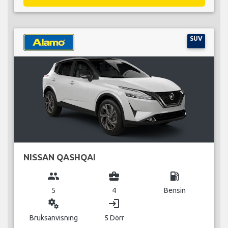
SUV
NISSAN QASHQAI
group
business_center
local_gas_station
5
4
Bensin
miscellaneous_services
login
Bruksanvisning
5 Dörr