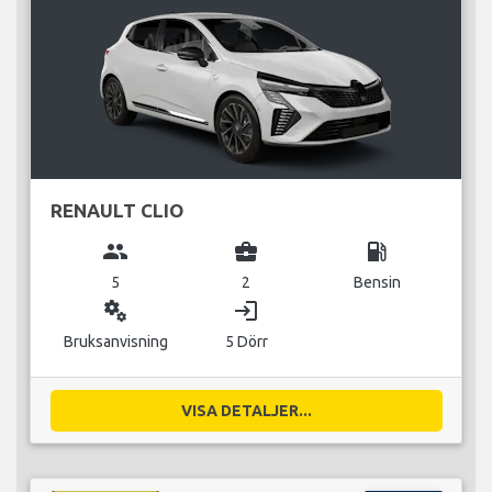
RENAULT CLIO
group
business_center
local_gas_station
5
2
Bensin
miscellaneous_services
login
Bruksanvisning
5 Dörr
VISA DETALJER...