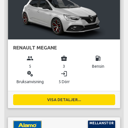
RENAULT MEGANE
group
business_center
local_gas_station
5
3
Bensin
miscellaneous_services
login
Bruksanvisning
5 Dörr
VISA DETALJER...
MELLANSTOR