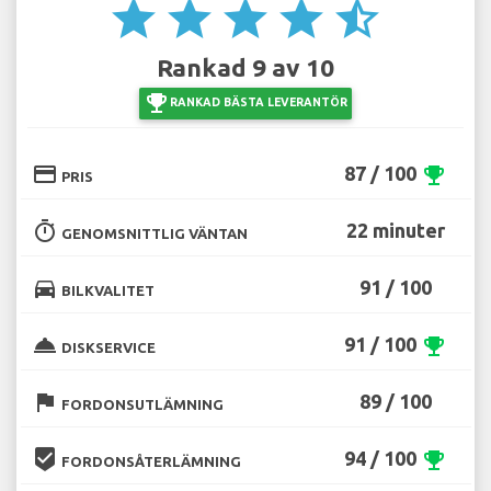
star
star
star
star
star_half
Rankad 9 av 10
emoji_events
RANKAD BÄSTA LEVERANTÖR
credit_card
87 / 100
emoji_events
PRIS
timer
22 minuter
GENOMSNITTLIG VÄNTAN
directions_car
91 / 100
BILKVALITET
room_service
91 / 100
emoji_events
DISKSERVICE
flag
89 / 100
FORDONSUTLÄMNING
beenhere
94 / 100
emoji_events
FORDONSÅTERLÄMNING