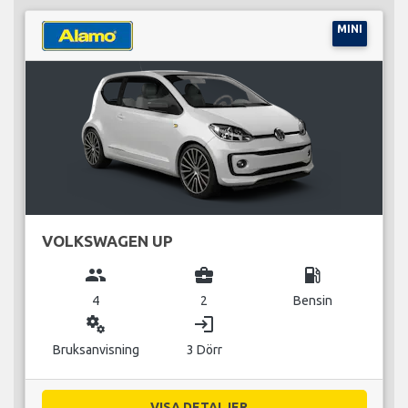
MINI
VOLKSWAGEN UP
group
business_center
local_gas_station
4
2
Bensin
miscellaneous_services
login
Bruksanvisning
3 Dörr
VISA DETALJER...