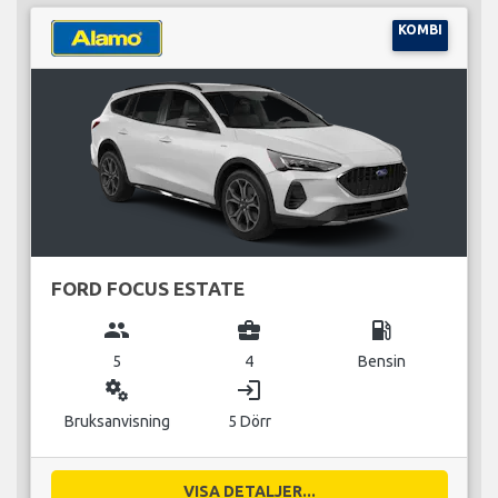
KOMBI
FORD FOCUS ESTATE
group
business_center
local_gas_station
5
4
Bensin
miscellaneous_services
login
Bruksanvisning
5 Dörr
VISA DETALJER...