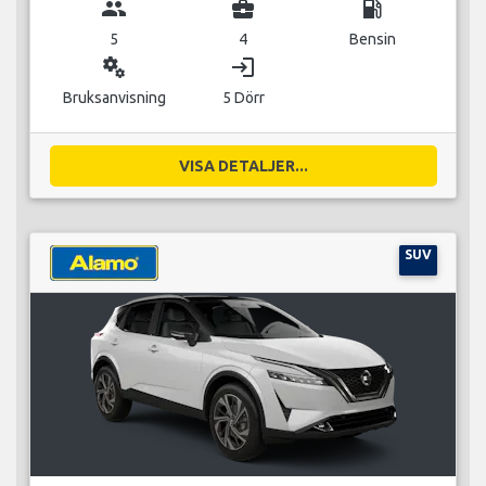
group
business_center
local_gas_station
5
4
Bensin
miscellaneous_services
login
Bruksanvisning
5 Dörr
VISA DETALJER...
SUV