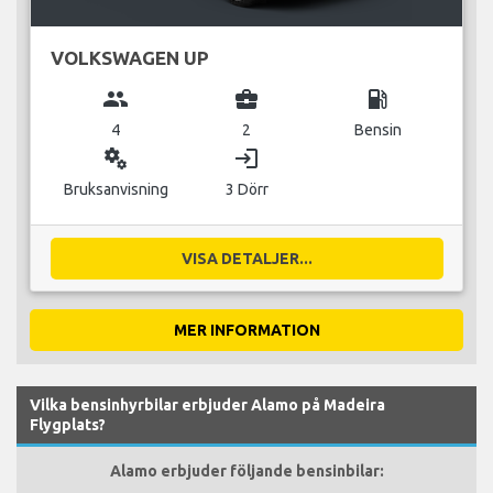
VOLKSWAGEN UP
group
business_center
local_gas_station
4
2
Bensin
miscellaneous_services
login
Bruksanvisning
3 Dörr
VISA DETALJER...
MER INFORMATION
Vilka bensinhyrbilar erbjuder Alamo på Madeira
Flygplats?
Alamo erbjuder följande bensinbilar: