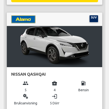
SUV
NISSAN QASHQAI
group
business_center
local_gas_station
5
4
Bensin
miscellaneous_services
login
Bruksanvisning
5 Dörr