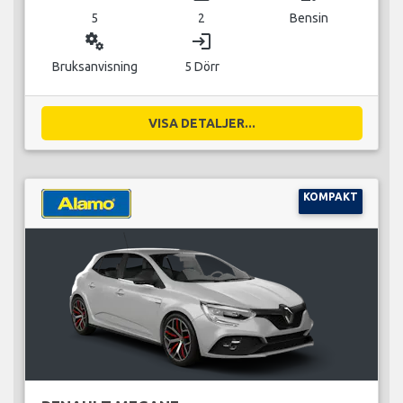
5
2
Bensin
miscellaneous_services
login
Bruksanvisning
5 Dörr
VISA DETALJER...
KOMPAKT