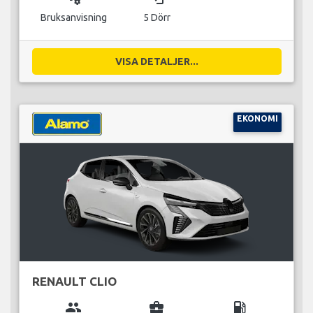
Bruksanvisning
5 Dörr
VISA DETALJER...
EKONOMI
RENAULT CLIO
group
business_center
local_gas_station