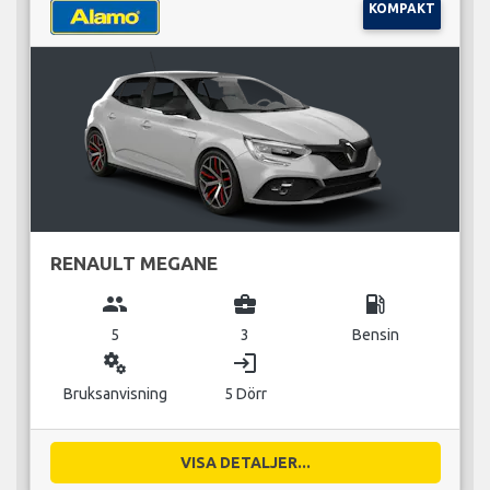
KOMPAKT
RENAULT MEGANE
group
business_center
local_gas_station
5
3
Bensin
miscellaneous_services
login
Bruksanvisning
5 Dörr
VISA DETALJER...