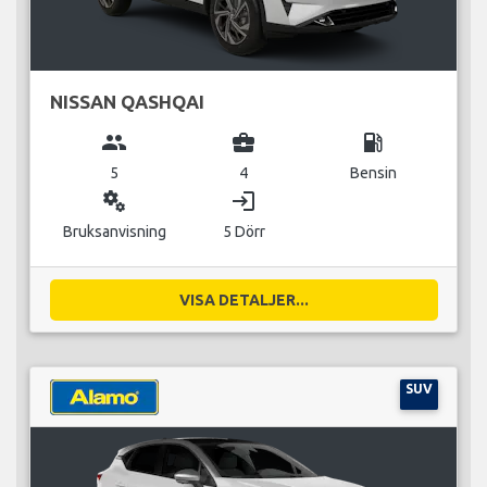
NISSAN QASHQAI
group
business_center
local_gas_station
5
4
Bensin
miscellaneous_services
login
Bruksanvisning
5 Dörr
VISA DETALJER...
SUV