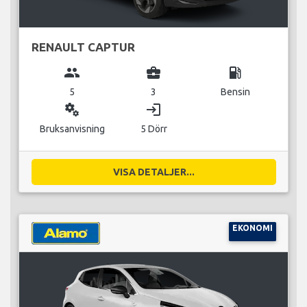
RENAULT CAPTUR
group
business_center
local_gas_station
5
3
Bensin
miscellaneous_services
login
Bruksanvisning
5 Dörr
VISA DETALJER...
EKONOMI