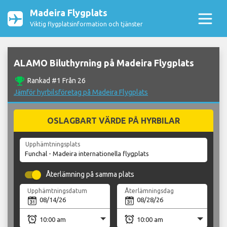
Madeira Flygplats
Viktig flygplatsinformation och tjänster
ALAMO Biluthyrning på Madeira Flygplats
emoji_events
Rankad #1 Från 26
Jämför hyrbilsföretag på Madeira Flygplats
OSLAGBART VÄRDE PÅ HYRBILAR
Upphämtningsplats
Återlämning på samma plats
Upphämtningsdatum
Återlämningsdag