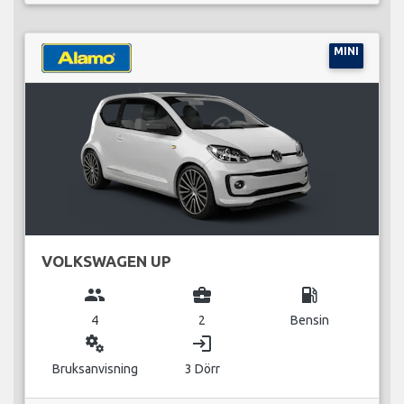
MINI
VOLKSWAGEN UP
group
business_center
local_gas_station
4
2
Bensin
miscellaneous_services
login
Bruksanvisning
3 Dörr