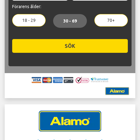
Förarens ålder:
18 - 29
70+
30 - 69
SÖK