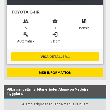
TOYOTA C-HR
group
business_center
local_gas_station
5
3
Bensin
miscellaneous_services
login
Automatisk
5 Dörr
VISA DETALJER...
MER INFORMATION
Vilka manuella hyrbilar erjuder Alamo på Madeira
Flygplats?
Alamo erbjuder följande manuella bilar: