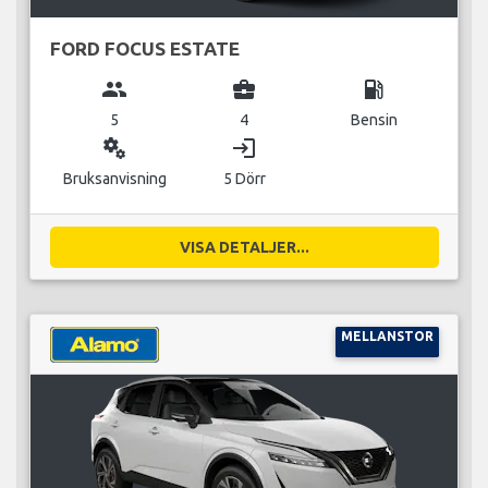
FORD FOCUS ESTATE
group
business_center
local_gas_station
5
4
Bensin
miscellaneous_services
login
Bruksanvisning
5 Dörr
VISA DETALJER...
MELLANSTOR