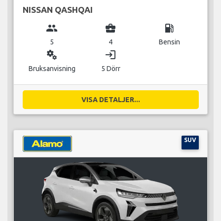
NISSAN QASHQAI
group
business_center
local_gas_station
5
4
Bensin
miscellaneous_services
login
Bruksanvisning
5 Dörr
VISA DETALJER...
SUV