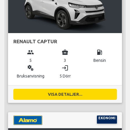
RENAULT CAPTUR
group
business_center
local_gas_station
5
3
Bensin
miscellaneous_services
login
Bruksanvisning
5 Dörr
VISA DETALJER...
EKONOMI