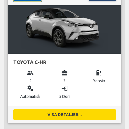
TOYOTA C-HR
group
business_center
local_gas_station
5
3
Bensin
miscellaneous_services
login
Automatisk
5 Dörr
VISA DETALJER...