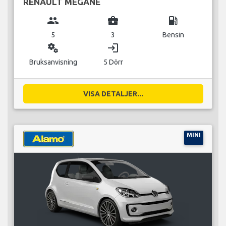
RENAULT MEGANE
group
business_center
local_gas_station
5
3
Bensin
miscellaneous_services
login
Bruksanvisning
5 Dörr
VISA DETALJER...
MINI