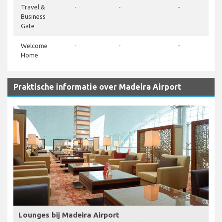
Travel &
-
-
-
Business
Gate
Welcome
-
-
-
Home
Praktische informatie over Madeira Airport
Lounges bij Madeira Airport