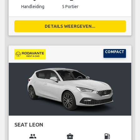
Handleiding
5 Portier
DETAILS WEERGEVEN...
COMPACT
SEAT LEON
group
business_center
local_gas_station