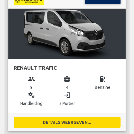
RENAULT TRAFIC
group
business_center
local_gas_station
9
4
Benzine
miscellaneous_services
login
Handleiding
5 Portier
DETAILS WEERGEVEN...