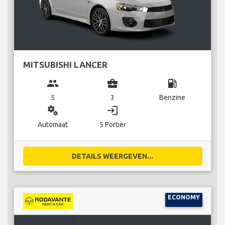
MITSUBISHI LANCER
group
business_center
local_gas_station
5
3
Benzine
miscellaneous_services
login
Automaat
5 Portier
DETAILS WEERGEVEN...
ECONOMY