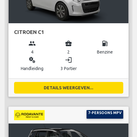
CITROEN C1
group
business_center
local_gas_station
4
2
Benzine
miscellaneous_services
login
Handleiding
3 Portier
DETAILS WEERGEVEN...
7-PERSOONS MPV