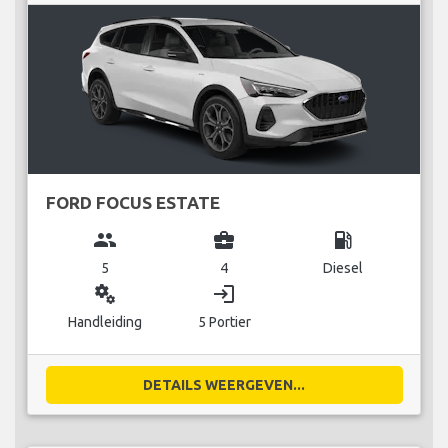
FORD FOCUS ESTATE
group
business_center
local_gas_station
5
4
Diesel
miscellaneous_services
login
Handleiding
5 Portier
DETAILS WEERGEVEN...