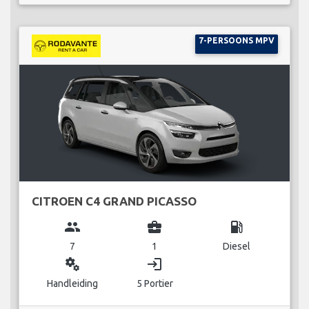
7-PERSOONS MPV
CITROEN C4 GRAND PICASSO
group
business_center
local_gas_station
7
1
Diesel
miscellaneous_services
login
Handleiding
5 Portier