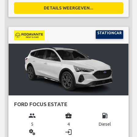
DETAILS WEERGEVEN...
STATIONCAR
FORD FOCUS ESTATE
group
business_center
local_gas_station
5
4
Diesel
miscellaneous_services
login