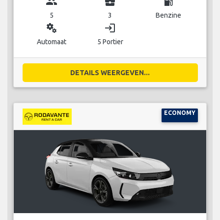
group
business_center
local_gas_station
5
3
Benzine
miscellaneous_services
login
Automaat
5 Portier
DETAILS WEERGEVEN...
ECONOMY