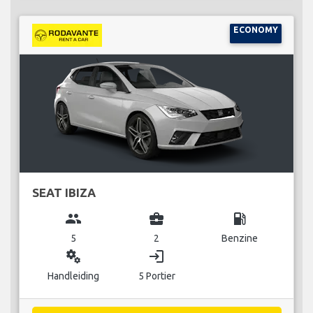
ECONOMY
SEAT IBIZA
group
business_center
local_gas_station
5
2
Benzine
miscellaneous_services
login
Handleiding
5 Portier