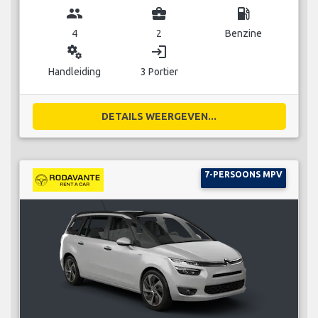
group
business_center
local_gas_station
4
2
Benzine
miscellaneous_services
login
Handleiding
3 Portier
DETAILS WEERGEVEN...
7-PERSOONS MPV