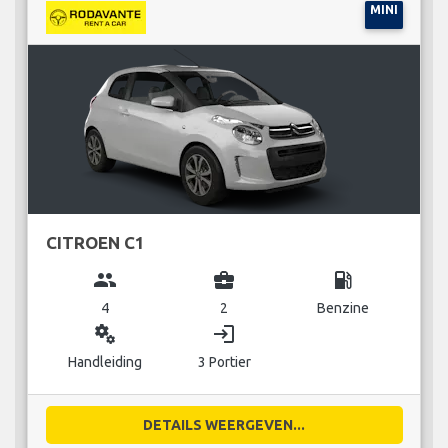
MINI
CITROEN C1
group
business_center
local_gas_station
4
2
Benzine
miscellaneous_services
login
Handleiding
3 Portier
DETAILS WEERGEVEN...