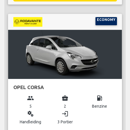
ECONOMY
OPEL CORSA
group
business_center
local_gas_station
5
2
Benzine
miscellaneous_services
login
Handleiding
3 Portier