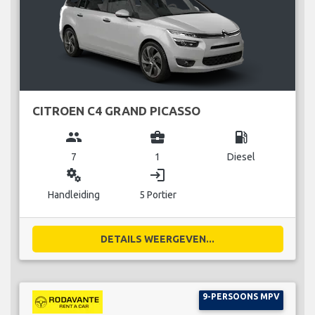
CITROEN C4 GRAND PICASSO
group
business_center
local_gas_station
7
1
Diesel
miscellaneous_services
login
Handleiding
5 Portier
DETAILS WEERGEVEN...
9-PERSOONS MPV