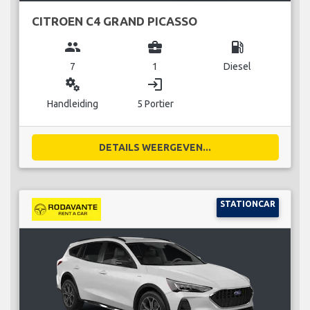
CITROEN C4 GRAND PICASSO
group
business_center
local_gas_station
7
1
Diesel
miscellaneous_services
login
Handleiding
5 Portier
DETAILS WEERGEVEN...
STATIONCAR