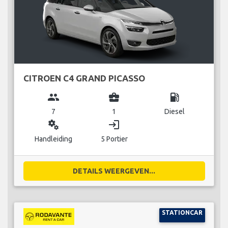
CITROEN C4 GRAND PICASSO
group
business_center
local_gas_station
7
1
Diesel
miscellaneous_services
login
Handleiding
5 Portier
DETAILS WEERGEVEN...
STATIONCAR