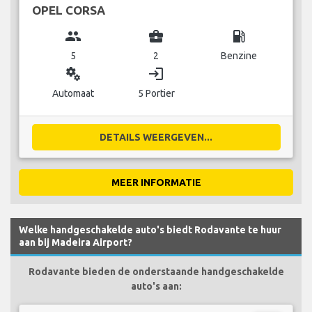
OPEL CORSA
group
business_center
local_gas_station
5
2
Benzine
miscellaneous_services
login
Automaat
5 Portier
DETAILS WEERGEVEN...
MEER INFORMATIE
Welke handgeschakelde auto's biedt Rodavante te huur
aan bij Madeira Airport?
Rodavante bieden de onderstaande handgeschakelde
auto's aan: