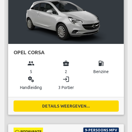
OPEL CORSA
group
business_center
local_gas_station
5
2
Benzine
miscellaneous_services
login
Handleiding
3 Portier
DETAILS WEERGEVEN...
9-PERSOONS MPV