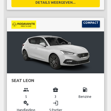
DETAILS WEERGEVEN...
COMPACT
SEAT LEON
group
business_center
local_gas_station
5
3
Benzine
miscellaneous_services
login
Handleiding
5 Portier