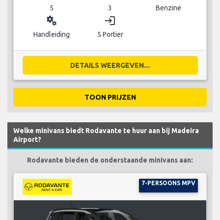
5
3
Benzine
miscellaneous_services
login
Handleiding
5 Portier
DETAILS WEERGEVEN...
TOON PRIJZEN
Welke minivans biedt Rodavante te huur aan bij Madeira
Airport?
Rodavante bieden de onderstaande minivans aan:
7-PERSOONS MPV