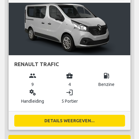
RENAULT TRAFIC
group
business_center
local_gas_station
9
4
Benzine
miscellaneous_services
login
Handleiding
5 Portier
DETAILS WEERGEVEN...