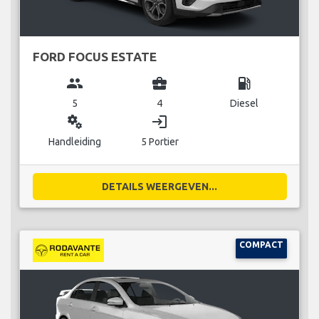
FORD FOCUS ESTATE
group
business_center
local_gas_station
5
4
Diesel
miscellaneous_services
login
Handleiding
5 Portier
DETAILS WEERGEVEN...
COMPACT