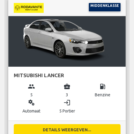
MIDDENKLASSE
MITSUBISHI LANCER
group
business_center
local_gas_station
5
3
Benzine
miscellaneous_services
login
Automaat
5 Portier
DETAILS WEERGEVEN...