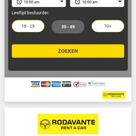
Leeftijd bestuurder:
18 - 29
70+
30 - 69
ZOEKEN