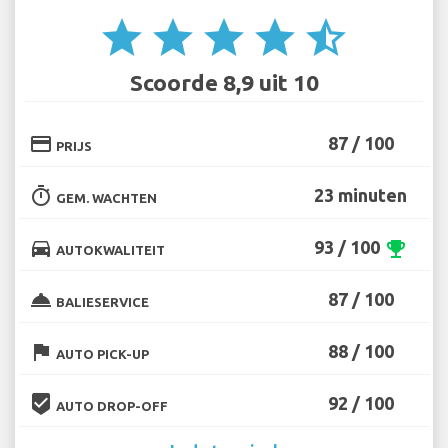
star
star
star
star
star_half
Scoorde 8,9 uit 10
credit_card
87 / 100
PRIJS
timer
23 minuten
GEM. WACHTEN
directions_car
93 / 100
emoji_events
AUTOKWALITEIT
room_service
87 / 100
BALIESERVICE
flag
88 / 100
AUTO PICK-UP
beenhere
92 / 100
AUTO DROP-OFF