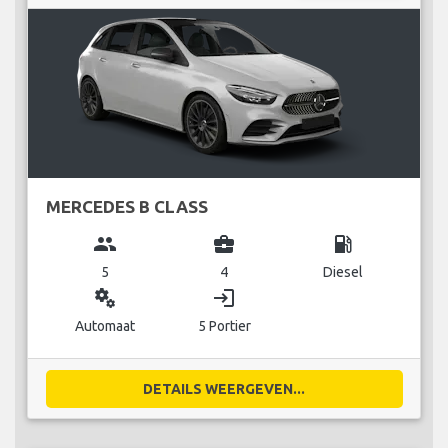
MERCEDES B CLASS
group
business_center
local_gas_station
5
4
Diesel
miscellaneous_services
login
Automaat
5 Portier
DETAILS WEERGEVEN...