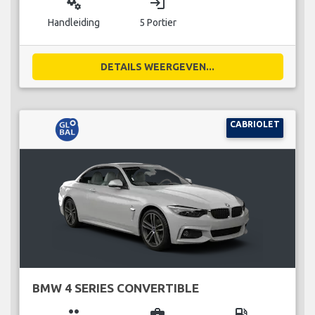
miscellaneous_services
login
Handleiding
5 Portier
DETAILS WEERGEVEN...
CABRIOLET
BMW 4 SERIES CONVERTIBLE
group
business_center
local_gas_station