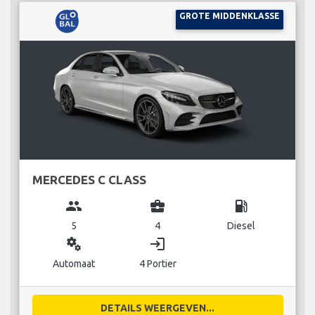
GROTE MIDDENKLASSE
MERCEDES C CLASS
group
business_center
local_gas_station
5
4
Diesel
miscellaneous_services
login
Automaat
4 Portier
DETAILS WEERGEVEN...