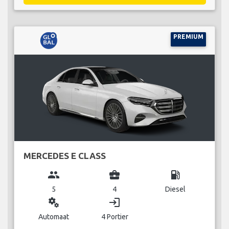
PREMIUM
MERCEDES E CLASS
group
business_center
local_gas_station
5
4
Diesel
miscellaneous_services
login
Automaat
4 Portier