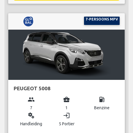
7-PERSOONS MPV
PEUGEOT 5008
group
business_center
local_gas_station
7
1
Benzine
miscellaneous_services
login
Handleiding
5 Portier