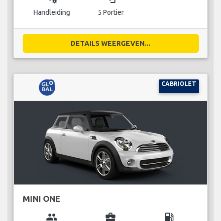
Handleiding
5 Portier
DETAILS WEERGEVEN...
CABRIOLET
MINI ONE
group
business_center
local_gas_station