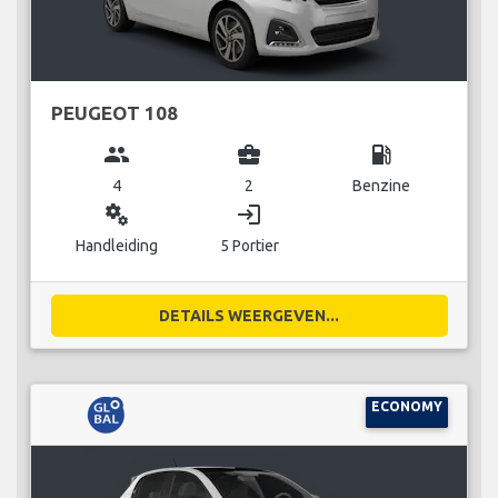
PEUGEOT 108
group
business_center
local_gas_station
4
2
Benzine
miscellaneous_services
login
Handleiding
5 Portier
DETAILS WEERGEVEN...
ECONOMY