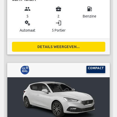
group
business_center
local_gas_station
5
2
Benzine
miscellaneous_services
login
Automaat
5 Portier
DETAILS WEERGEVEN...
COMPACT