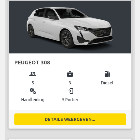
PEUGEOT 308
group
business_center
local_gas_station
5
3
Diesel
miscellaneous_services
login
Handleiding
5 Portier
DETAILS WEERGEVEN...