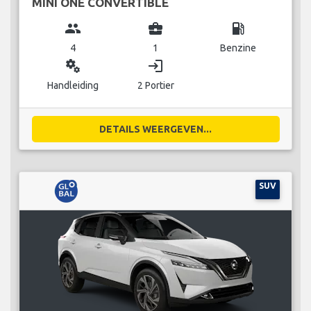
MINI ONE CONVERTIBLE
group
business_center
local_gas_station
4
1
Benzine
miscellaneous_services
login
Handleiding
2 Portier
DETAILS WEERGEVEN...
SUV