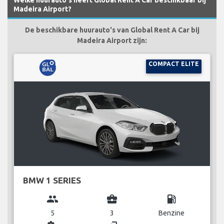
Madeira Airport?
De beschikbare huurauto's van Global Rent A Car bij
Madeira Airport zijn:
COMPACT ELITE
BMW 1 SERIES
group
business_center
local_gas_station
5
3
Benzine