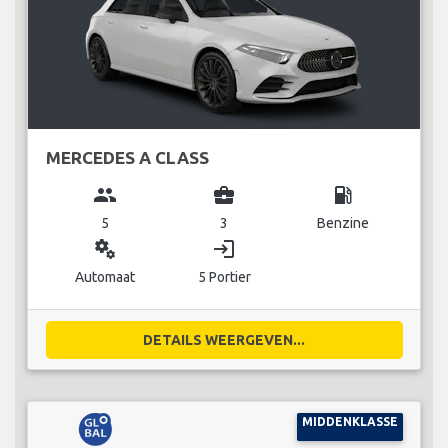
MERCEDES A CLASS
group
business_center
local_gas_station
5
3
Benzine
miscellaneous_services
login
Automaat
5 Portier
DETAILS WEERGEVEN...
MIDDENKLASSE