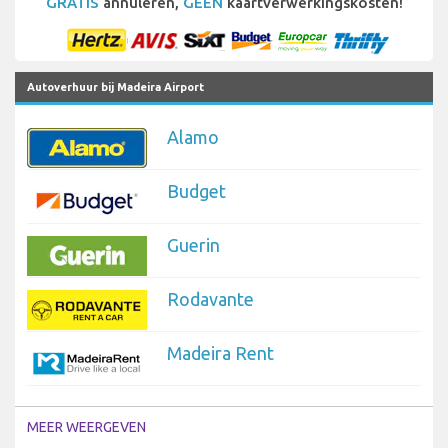
GRATIS
annuleren,
GEEN
kaartverwerkingskosten!
Autoverhuur bij Madeira Airport
Alamo
Budget
Guerin
Rodavante
Madeira Rent
MEER WEERGEVEN