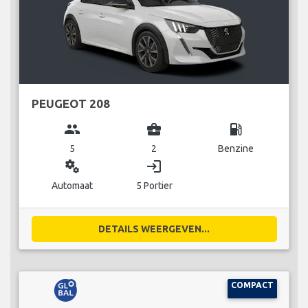
PEUGEOT 208
group
business_center
local_gas_station
5
2
Benzine
miscellaneous_services
login
Automaat
5 Portier
DETAILS WEERGEVEN...
COMPACT