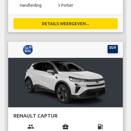
Handleiding
5 Portier
DETAILS WEERGEVEN...
SUV
RENAULT CAPTUR
group
business_center
local_gas_station