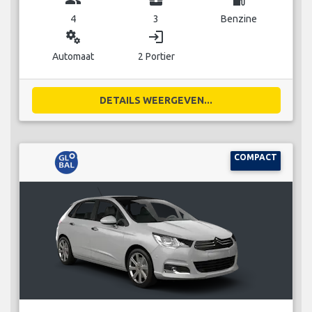
4
3
Benzine
miscellaneous_services
login
Automaat
2 Portier
DETAILS WEERGEVEN...
COMPACT