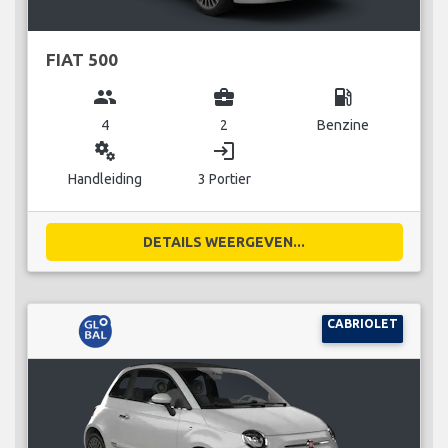
FIAT 500
group
business_center
local_gas_station
4
2
Benzine
miscellaneous_services
login
Handleiding
3 Portier
DETAILS WEERGEVEN...
CABRIOLET