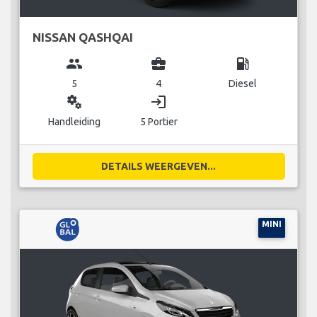
NISSAN QASHQAI
group
business_center
local_gas_station
5
4
Diesel
miscellaneous_services
login
Handleiding
5 Portier
DETAILS WEERGEVEN...
MINI