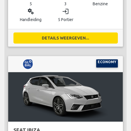
5
3
Benzine
miscellaneous_services
login
Handleiding
5 Portier
DETAILS WEERGEVEN...
ECONOMY
SEAT IBIZA