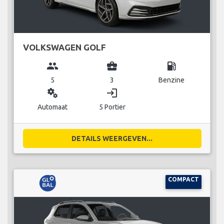
VOLKSWAGEN GOLF
group
business_center
local_gas_station
5
3
Benzine
miscellaneous_services
login
Automaat
5 Portier
DETAILS WEERGEVEN...
COMPACT