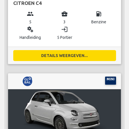
CITROEN C4
group
business_center
local_gas_station
5
3
Benzine
miscellaneous_services
login
Handleiding
5 Portier
DETAILS WEERGEVEN...
MINI