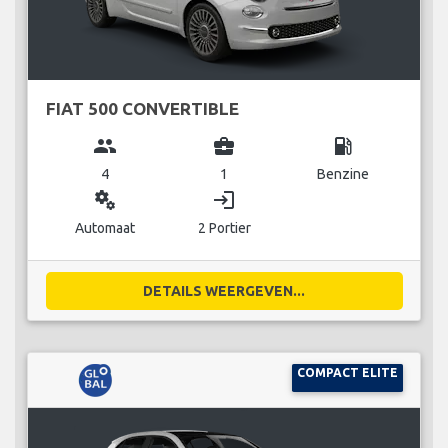
FIAT 500 CONVERTIBLE
group
business_center
local_gas_station
4
1
Benzine
miscellaneous_services
login
Automaat
2 Portier
DETAILS WEERGEVEN...
COMPACT ELITE