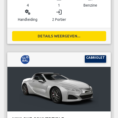
4
1
Benzine
miscellaneous_services
login
Handleiding
2 Portier
DETAILS WEERGEVEN...
CABRIOLET