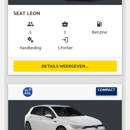
SEAT LEON
group
business_center
local_gas_station
5
3
Benzine
miscellaneous_services
login
Handleiding
5 Portier
DETAILS WEERGEVEN...
COMPACT