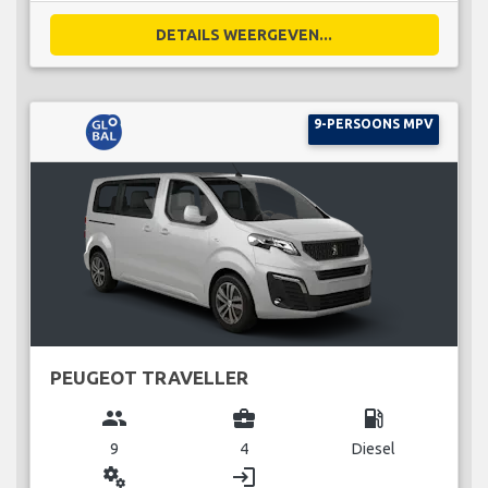
DETAILS WEERGEVEN...
9-PERSOONS MPV
PEUGEOT TRAVELLER
group
business_center
local_gas_station
9
4
Diesel
miscellaneous_services
login