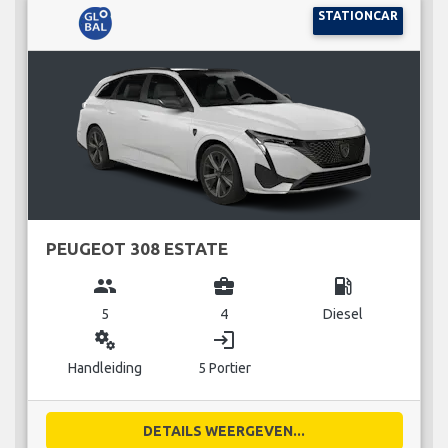
STATIONCAR
PEUGEOT 308 ESTATE
group
business_center
local_gas_station
5
4
Diesel
miscellaneous_services
login
Handleiding
5 Portier
DETAILS WEERGEVEN...